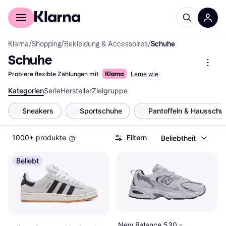
Für Shopper
Für Händler
Klarna
/
Shopping
/
Bekleidung & Accessoires
/
Schuhe
Schuhe
Probiere flexible Zahlungen mit
Lerne wie
Kategorien
Serie
Hersteller
Zielgruppe
Sneakers
Sportschuhe
Pantoffeln & Hausschu
1000+ produkte
Filtern
Beliebtheit
Beliebt
New Balance 530 -