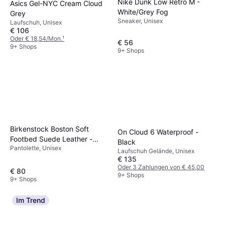
Nike Dunk Low Retro M -
Asics Gel-NYC Cream Cloud
White/Grey Fog
Grey
Sneaker, Unisex
Laufschuh, Unisex
€ 106
Oder € 18,54/Mon.
¹
€ 56
9+ Shops
9+ Shops
Birkenstock Boston Soft
On Cloud 6 Waterproof -
Footbed Suede Leather -
Black
Pantolette, Unisex
Taupe
Laufschuh Gelände, Unisex
€ 135
Oder 3 Zahlungen von € 45,00
€ 80
9+ Shops
9+ Shops
Im Trend