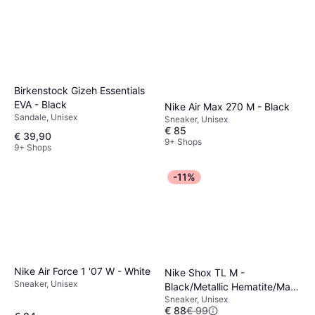
Birkenstock Gizeh Essentials
EVA - Black
Nike Air Max 270 M - Black
Sandale, Unisex
Sneaker, Unisex
€ 85
€ 39,90
9+ Shops
9+ Shops
-11%
Nike Air Force 1 '07 W - White
Nike Shox TL M -
Sneaker, Unisex
Black/Metallic Hematite/Max
Sneaker, Unisex
Orange
€ 88
€ 99