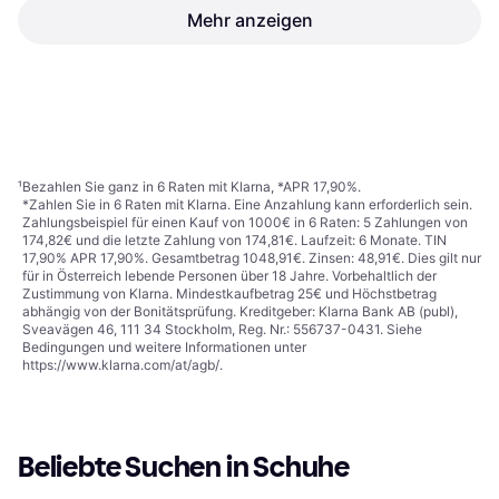
Nike Fußballschuhe
Mehr anzeigen
Nike Air Max Plus M -
Kunstrasen Mercurial Vapor
Black/Black/Black
Fußballschuh, Kunstrasen (AG),
Elite Ag-Pro
Sneaker, Unisex
Herren
€ 97,99
€ 253
Oder 3 Zahlungen von € 32,66
Oder € 44,23/Mon.
¹
9 Shops
3 Shops
1
2
3
...
783
...
1563
¹
Bezahlen Sie ganz in 6 Raten mit Klarna, *APR 17,90%.
*Zahlen Sie in 6 Raten mit Klarna. Eine Anzahlung kann erforderlich sein.
Zahlungsbeispiel für einen Kauf von 1000€ in 6 Raten: 5 Zahlungen von
174,82€ und die letzte Zahlung von 174,81€. Laufzeit: 6 Monate. TIN
17,90% APR 17,90%. Gesamtbetrag 1048,91€. Zinsen: 48,91€. Dies gilt nur
für in Österreich lebende Personen über 18 Jahre. Vorbehaltlich der
Zustimmung von Klarna. Mindestkaufbetrag 25€ und Höchstbetrag
abhängig von der Bonitätsprüfung. Kreditgeber: Klarna Bank AB (publ),
Sveavägen 46, 111 34 Stockholm, Reg. Nr.: 556737-0431. Siehe
Bedingungen und weitere Informationen unter
https://www.klarna.com/at/agb/
.
Beliebte Suchen in Schuhe