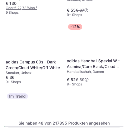
€ 130
Oder € 22,73/Mon.
¹
€ 55
€ 67
9 Shops
9+ Shops
-12%
adidas Handball Spezial W -
adidas Campus 00s - Dark
Alumina/Core Black/Cloud
Green/Cloud White/Off White
Handballschuh, Damen
White
Sneaker, Unisex
€ 36
€ 52
€ 59
9+ Shops
9+ Shops
Im Trend
Sie haben 48 von 217895 Produkten angesehen