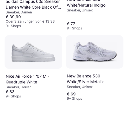
adidas Campus 00s Sneaker
White/Natural Indigo
Damen White Core Black Off
Sneaker, Unisex
Sneaker, Damen
White
€ 39,99
Oder 3 Zahlungen von € 13,33
€ 77
9+ Shops
9+ Shops
New Balance 530 -
Nike Air Force 1 '07 M -
White/Silver Metallic
Quadruple White
Sneaker, Unisex
Sneaker, Herren
€ 83
€ 69
9+ Shops
9+ Shops