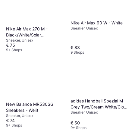
Nike Air Max 90 W - White
Sneaker, Unisex
Nike Air Max 270 M -
Black/White/Solar
Sneaker, Unisex
Red/Anthracite
€ 75
€ 83
9+ Shops
9 Shops
adidas Handball Spezial M -
New Balance MR530SG
Grey Two/Cream White/Cloud
Sneakers - Weiß
Sneaker, Unisex
White
Sneaker, Unisex
€ 74
€ 50
9+ Shops
9+ Shops