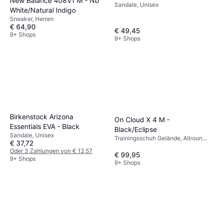
New Balance 408V1 M - Nb
Sandale, Unisex
White/Natural Indigo
Sneaker, Herren
€ 64,90
€ 49,45
9+ Shops
9+ Shops
Birkenstock Arizona
On Cloud X 4 M -
Essentials EVA - Black
Black/Eclipse
Sandale, Unisex
Trainingsschuh Gelände, Allround,
€ 37,72
Unisex
Oder 3 Zahlungen von € 12,57
€ 99,95
9+ Shops
9+ Shops