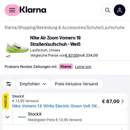
Für Shopper
Für Händler
Klarna
/
Shopping
/
Bekleidung & Accessoires
/
Schuhe
/
Laufschuhe
Nike Air Zoom Vomero 18 
Straßenlaufschuh - Weiß
Laufschuh, Unisex
Vergleiche Preise von
€ 87,00
bis
€ 234,00
+
7
Probiere flexible Zahlungen mit
Lerne wie
Empfohlen
Preis inklusive Versand
StockX
ANZEIGE
€ 87,00
€ 13,95 Versand
Nike Vomero 18 White Electric Green Volt (Women's)
StockX
·
Niedrigster Preis
€ 13,95 Versand