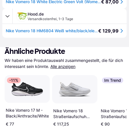
€ 87,00
Nike Vomero 18 White Electric Green Volt (Women's)
Hood.de
Versandkostenfrei
,
1–3 Tage
€ 129,99
Nike Vomero 18 HM6804 Weiß white/black/electric 102
Ähnliche Produkte
Wir haben eine Produktauswahl zusammengestellt, die für dich 
interessant sein könnte.
Alle anzeigen
-11%
Im Trend
Nike Vomero 17 M -
Nike Vomero 1
Nike Vomero 18
Black/Anthracite/White
Straßenlaufsc
Straßenlaufschuh
Damen - Schw
Damen - Weiß
€ 77
€ 117,25
€ 90