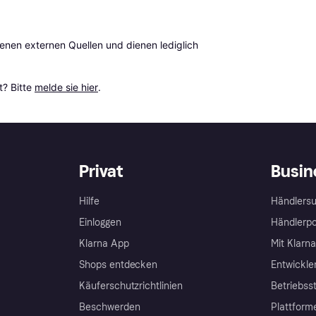
en externen Quellen und dienen lediglich 
? Bitte 
melde sie hier
.
Privat
Busin
Hilfe
Händlersu
Einloggen
Händlerpo
Klarna App
Mit Klarn
Shops entdecken
Entwickle
Käuferschutzrichtlinien
Betriebss
Beschwerden
Plattform