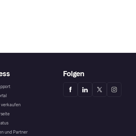
ess
Folgen
pport
rtal
a verkaufen
rseite
tatus
en und Partner