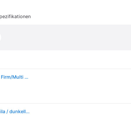
pezifikationen
adidas Mens F50 League Radiant Blaze Pack FG/MG Firm/Multi Ground Football Boots Purple Rush/Cloud White/Lucid Lemon
ADIDAS PERFORMANCE Fußballschuh 'F50 League' lila / dunkellila / silber / offwhite