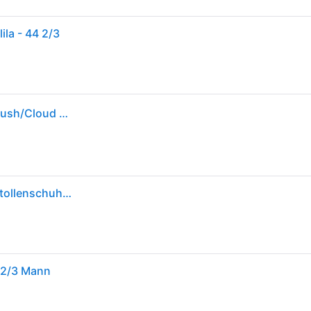
la - 44 2/3
adidas F50 LEAGUE FG/MG Herren Fußballschuh - Rush/Cloud White/Lucid Lemon Rush/Cloud White/Lucid Lemon 44.5
adidas F50 LEAGUE FG/MG Unisex Fußballschuhe Stollenschuhe purrus/ftwwht/luclem 42 2/3
4 2/3 Mann