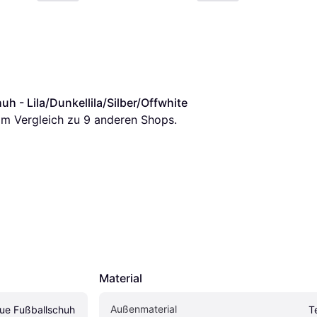
h - Lila/Dunkellila/Silber/Offwhite
 im Vergleich zu 
9
 anderen Shops.
Material
Außenmaterial
ue Fußballschuh 
T