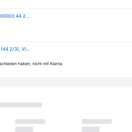
adidas Herren Fussballschuhe F50 LEAGUE FG/MG JI0003 44 2/3 - Purple Rush/Ftwr White/Lemon - 44 2/3
Adidas, Herren, Fussballschuhe, F50 League FG/AG (44 2/3), Violett
tschieden haben, nicht mit Klarna 