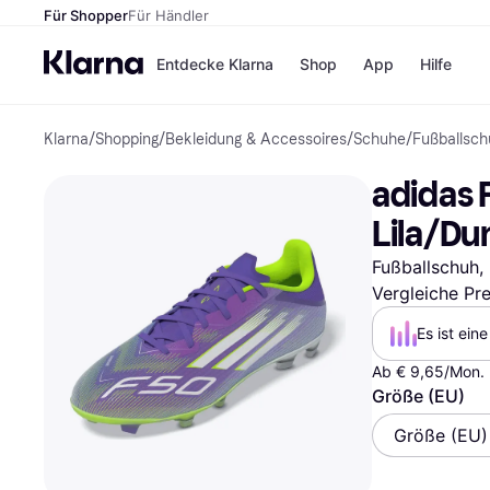
Für Shopper
Für Händler
Entdecke Klarna
Shop
App
Hilfe
Klarna
/
Shopping
/
Bekleidung & Accessoires
/
Schuhe
/
Fußballsc
Zahlungsmethoden
Shops
Zahlungsmethoden
MediaM
adidas 
Sofort bezahlen
H&M
Bezahle in 3
Temu
Lila/Du
Teilzahlungen
Kauflan
Bezahle in bis zu 30
Samsu
Fußballschuh,
Tagen
Vergleiche Pr
Ratenzahlung
Es ist ein
Alle Shops
Ab € 9,65/Mon. 
Größe (EU)
Größe (EU)