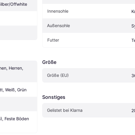
Silber/Offwhite
Innensohle
Ko
Außensohle
S
Futter
Te
Größe
n, Herren, 
Größe (EU)
3
tt, Weiß, Grün
Sonstiges
Gelistet bei Klarna
2
), Feste Böden 