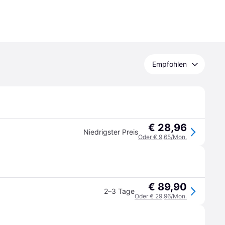
Empfohlen
€ 28,96
Niedrigster Preis
Oder € 9,65/Mon.
€ 89,90
2–3 Tage
Oder € 29,96/Mon.