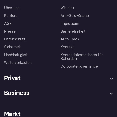
Über uns
Wikipink
Karriere
Anti-Geldwäsche
AGB
Impressum
Presse
Barrierefreiheit
Datenschutz
Auto-Track
Sicherheit
Kontakt
Nachhaltigkeit
Kontaktinformationen für
Behörden
Weiterverkaufen
Corporate governance
Privat
Hilfe
Käuferschutzrichtlinien
Business
Einloggen
Beschwerden
Händlersupport
Entwicklerseite
Klarna App
Datenschutzeinstellungen
Händlerportal
Betriebsstatus
Markt
Shops entdecken
Dein Widerrufsrecht