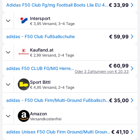
€ 33,99
Adidas F50 Club Fg/mg Football Boots Lila EU 46 Mann
Intersport
€ 3,95 Versand
,
3–4 Tage
€ 59,99
adidas - F50 Club Fußballschuhe
Kaufland.at
€ 2,99 Versand
,
2–4 Tage
€ 60,99
adidas F50 CLUB FG/MG Herren Fußballschuh - Purple Rush/Cloud White/Lucid Lemon Purple Rush/Cloud White/Lucid Lemon 46
Oder 3 Zahlungen von € 20,33
Sport Bittl
€ 4,95 Versand
,
2–4 Tage
€ 35,00
adidas - F50 Club Firm/Multi-Ground Fußballschuhe purple rush - lila - 12
Amazon
Versandkostenfrei
€ 41,10
adidas Unisex F50 Club Firm Ground/Multi Ground Football Boots, Purple Rush/Cloud White/Lucid Lemon, 46 EU