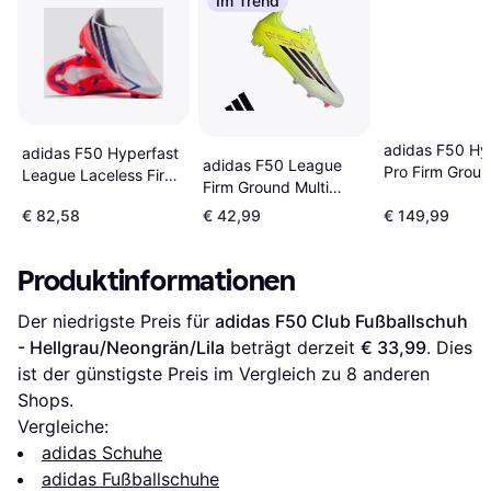
Im Trend
adidas F50 Hy
adidas F50 Hyperfast
adidas F50 League
Pro Firm Grou
League Laceless Firm
Firm Ground Multi
Football Boots 
Ground Football Boots
Fußballschuhe - Team
White/Solar
€ 82,58
€ 42,99
€ 149,99
- Cloud White/Solar
Solar Yellow/Core
Purple/Solar T
Purple/Solar Turbo
Black/Lucid Red
Produktinformationen
Der niedrigste Preis für 
adidas F50 Club Fußballschuh 
- Hellgrau/Neongrän/Lila
 beträgt derzeit 
€ 33,99
. Dies 
ist der günstigste Preis im Vergleich zu 
8
 anderen 
Shops.
Vergleiche:
adidas Schuhe
adidas Fußballschuhe