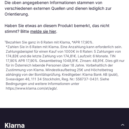
Die oben angegebenen Informationen stammen von 
verschiedenen externen Quellen und dienen lediglich zur 
Orientierung.

Haben Sie etwas an diesem Produkt bemerkt, das nicht 
stimmt? Bitte 
melde sie hier
.
¹
Bezahlen Sie ganz in 6 Raten mit Klarna, *APR 17,90%.
*Zahlen Sie in 6 Raten mit Klarna. Eine Anzahlung kann erforderlich sein.
Zahlungsbeispiel für einen Kauf von 1000€ in 6 Raten: 5 Zahlungen von
174,82€ und die letzte Zahlung von 174,81€. Laufzeit: 6 Monate. TIN
17,90% APR 17,90%. Gesamtbetrag 1048,91€. Zinsen: 48,91€. Dies gilt nur
für in Österreich lebende Personen über 18 Jahre. Vorbehaltlich der
Zustimmung von Klarna. Mindestkaufbetrag 25€ und Höchstbetrag
abhängig von der Bonitätsprüfung. Kreditgeber: Klarna Bank AB (publ),
Sveavägen 46, 111 34 Stockholm, Reg. Nr.: 556737-0431. Siehe
Bedingungen und weitere Informationen unter
https://www.klarna.com/at/agb/
.
Klarna