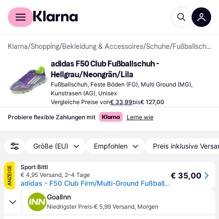
Für Shopper
Für Händler
Klarna
/
Shopping
/
Bekleidung & Accessoires
/
Schuhe
/
Fußballschuhe
adidas F50 Club Fußballschuh - 
Hellgrau/Neongrän/Lila
Fußballschuh, Feste Böden (FG), Multi Ground (MG), 
Kunstrasen (AG), Unisex
Vergleiche Preise von
€ 33,99
bis
€ 127,00
Probiere flexible Zahlungen mit
Lerne wie
Größe (EU)
Empfohlen
Preis inklusive Vers
Sport Bittl
ANZEIGE
€ 35,00
€ 4,95 Versand
,
2–4 Tage
adidas - F50 Club Firm/Multi-Ground Fußballschuhe purple rush - lila - 12
GoalInn
·
Niedrigster Preis
€ 5,99 Versand
,
Morgen