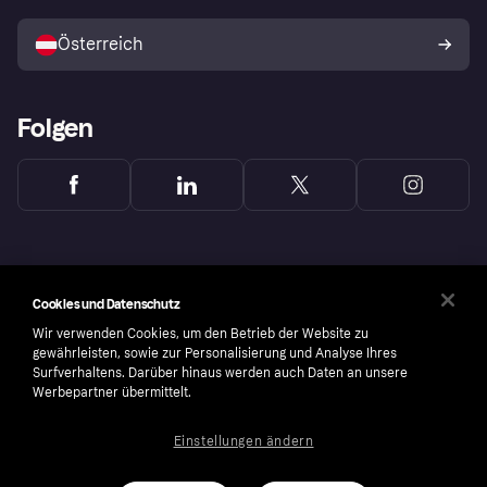
Mit Klarna verkaufen
Plattformen und Partner
Österreich
Folgen
Cookies und Datenschutz
Wir verwenden Cookies, um den Betrieb der Website zu
gewährleisten, sowie zur Personalisierung und Analyse Ihres
Surfverhaltens. Darüber hinaus werden auch Daten an unsere
Werbepartner übermittelt.
Einstellungen ändern
Copyright © 2005-2026 Klarna Bank AB (publ). Headquarters: Stockholm, Sweden. All
rights reserved. Klarna Bank AB (publ). Sveavägen 46, 111 34 Stockholm. Organization
number: 556737-0431