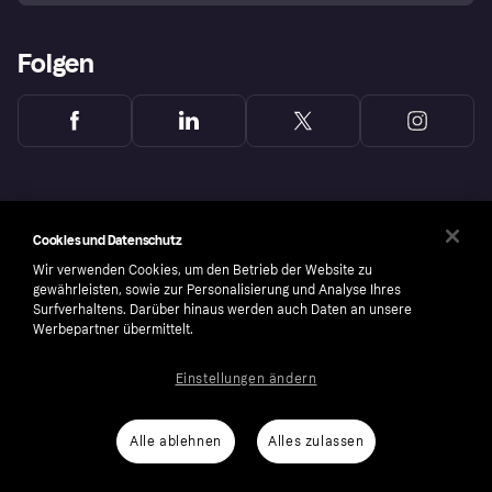
Folgen
Cookies und Datenschutz
Wir verwenden Cookies, um den Betrieb der Website zu
gewährleisten, sowie zur Personalisierung und Analyse Ihres
Surfverhaltens. Darüber hinaus werden auch Daten an unsere
Werbepartner übermittelt.
Einstellungen ändern
Copyright © 2005-2026 Klarna Bank AB (publ). Headquarters: Stockholm, Sweden. All
rights reserved. Klarna Bank AB (publ). Sveavägen 46, 111 34 Stockholm. Organization
number: 556737-0431
Alle ablehnen
Alles zulassen
Cookies
Klarna.com