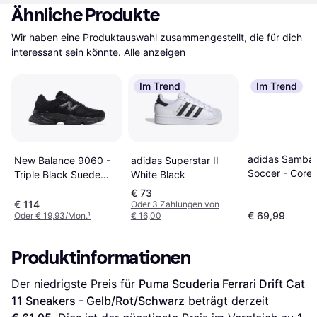
Ähnliche Produkte
Wir haben eine Produktauswahl zusammengestellt, die für dich 
interessant sein könnte.
Alle anzeigen
Im Trend
Im Trend
adidas Samba 
adidas Superstar II
New Balance 9060 -
Soccer - Core
White Black
Triple Black Suede
Black/Cloud
U9060BPM
€ 73
White/Vivid Re
€ 114
Oder 3 Zahlungen von
€ 69,99
Oder € 19,93/Mon.
¹
€ 16,00
Produktinformationen
Der niedrigste Preis für 
Puma Scuderia Ferrari Drift Cat 
11 Sneakers - Gelb/Rot/Schwarz
 beträgt derzeit 