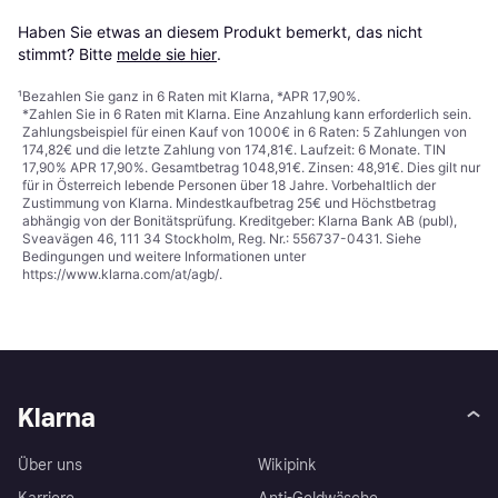
Haben Sie etwas an diesem Produkt bemerkt, das nicht 
stimmt? Bitte 
melde sie hier
.
¹
Bezahlen Sie ganz in 6 Raten mit Klarna, *APR 17,90%.
*Zahlen Sie in 6 Raten mit Klarna. Eine Anzahlung kann erforderlich sein.
Zahlungsbeispiel für einen Kauf von 1000€ in 6 Raten: 5 Zahlungen von
174,82€ und die letzte Zahlung von 174,81€. Laufzeit: 6 Monate. TIN
17,90% APR 17,90%. Gesamtbetrag 1048,91€. Zinsen: 48,91€. Dies gilt nur
für in Österreich lebende Personen über 18 Jahre. Vorbehaltlich der
Zustimmung von Klarna. Mindestkaufbetrag 25€ und Höchstbetrag
abhängig von der Bonitätsprüfung. Kreditgeber: Klarna Bank AB (publ),
Sveavägen 46, 111 34 Stockholm, Reg. Nr.: 556737-0431. Siehe
Bedingungen und weitere Informationen unter
https://www.klarna.com/at/agb/
.
Klarna
Über uns
Wikipink