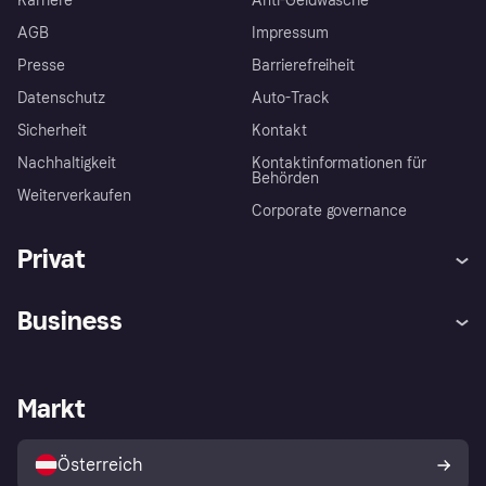
Karriere
Anti-Geldwäsche
AGB
Impressum
Presse
Barrierefreiheit
Datenschutz
Auto-Track
Sicherheit
Kontakt
Nachhaltigkeit
Kontaktinformationen für
Behörden
Weiterverkaufen
Corporate governance
Privat
Hilfe
Käuferschutzrichtlinien
Business
Einloggen
Beschwerden
Händlersupport
Entwicklerseite
Klarna App
Datenschutzeinstellungen
Händlerportal
Betriebsstatus
Markt
Shops entdecken
Dein Widerrufsrecht
Mit Klarna verkaufen
Plattformen und Partner
Österreich