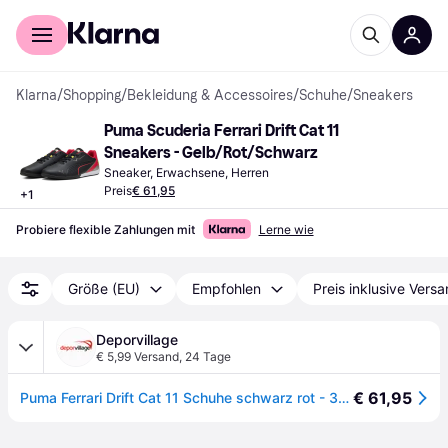
Für Shopper
Für Händler
Klarna
/
Shopping
/
Bekleidung & Accessoires
/
Schuhe
/
Sneakers
Puma Scuderia Ferrari Drift Cat 11 
Sneakers - Gelb/Rot/Schwarz
Sneaker, Erwachsene, Herren
Preis
€ 61,95
+
1
Probiere flexible Zahlungen mit
Lerne wie
Größe (EU)
Empfohlen
Preis inklusive Vers
Deporvillage
€ 5,99 Versand
,
24 Tage
€ 61,95
Puma Ferrari Drift Cat 11 Schuhe schwarz rot - 39 - Black