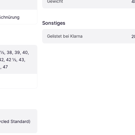
Gewicht
4
 Schnürung
Sonstiges
Gelistet bei Klarna
2
½, 38, 39, 40, 
2, 42 ½, 43, 
, 47
ycled Standard)