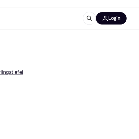
Login
Weitere Informationen
sstattung
M
Was ist Klarna?
lingstiefel
tegorien