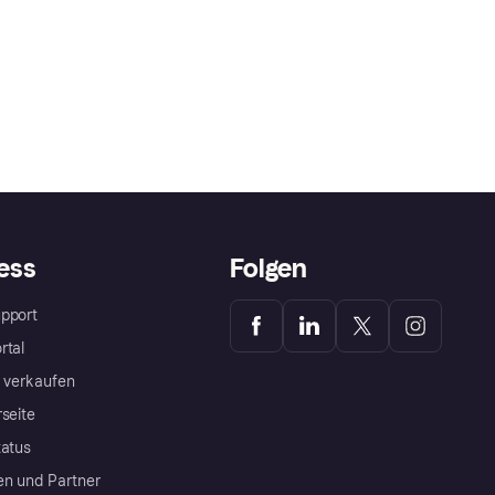
ess
Folgen
pport
rtal
a verkaufen
rseite
tatus
en und Partner