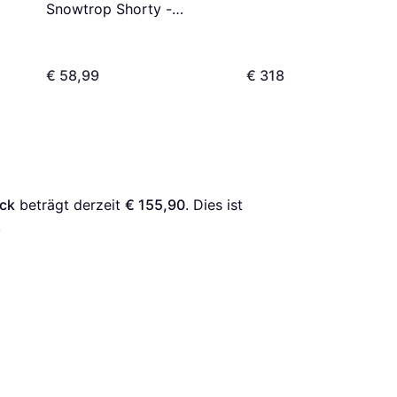
Snowtrop Shorty -
Schwarz
€ 58,99
€ 318
ack
 beträgt derzeit 
€ 155,90
. Dies ist 
.