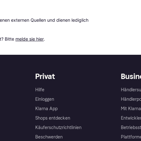
en externen Quellen und dienen lediglich 
? Bitte 
melde sie hier
.
Privat
Busin
Hilfe
Händlersu
Einloggen
Händlerpo
Klarna App
Mit Klarn
Shops entdecken
Entwickle
Käuferschutzrichtlinien
Betriebss
Beschwerden
Plattform