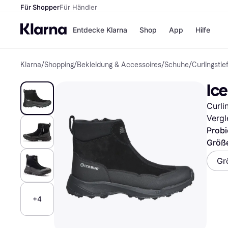
Für Shopper
Für Händler
Entdecke Klarna
Shop
App
Hilfe
Klarna
/
Shopping
/
Bekleidung & Accessoires
/
Schuhe
/
Curlingstie
Zahlungsmethoden
Shops
Zahlungsmethoden
MediaM
Ic
Sofort bezahlen
H&M
Bezahle in 3
Temu
Curli
Teilzahlungen
Kauflan
Bezahle in bis zu 30
Samsu
Vergl
Tagen
Probi
Ratenzahlung
Größ
Alle Shops
Gr
+4