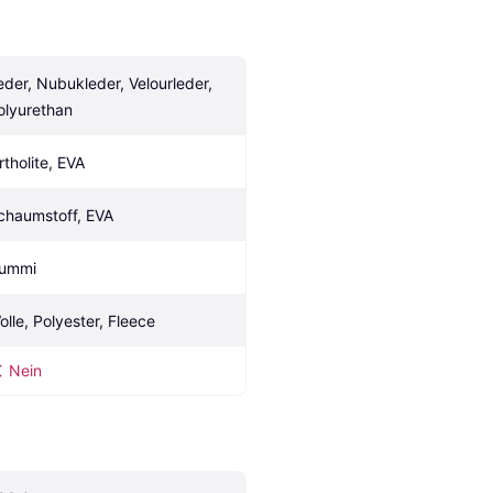
eder, Nubukleder, Velourleder, 
olyurethan
rtholite, EVA
chaumstoff, EVA
ummi
olle, Polyester, Fleece
Nein