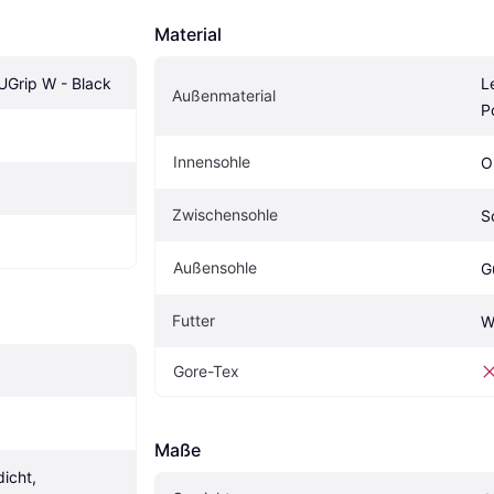
Material
UGrip W - Black
L
Außenmaterial
P
Innensohle
O
Zwischensohle
S
Außensohle
G
Futter
W
Gore-Tex
Maße
cht, 