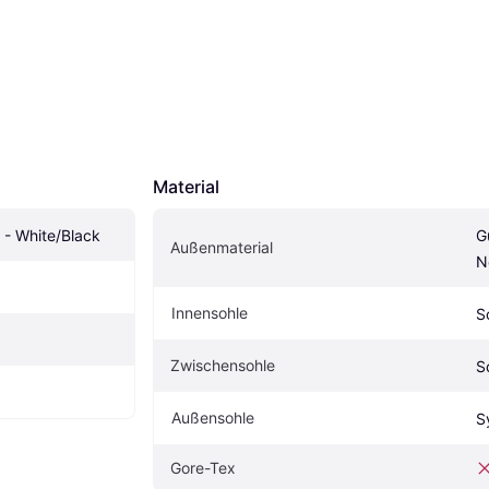
Material
 - White/Black
Gu
Außenmaterial
N
Innensohle
S
Zwischensohle
S
Außensohle
S
Gore-Tex