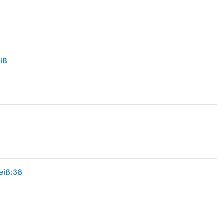
iß
eiß:38