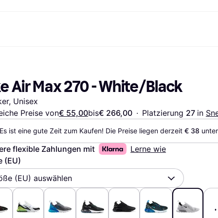
Shopping und Cashback
Shoppe und vergleiche Preise
Banking
Sparprodukte
Mobil
Foto & Video
Büroau
arkt
Cashback
Sale
Klarna Card
Gaming & Unterhaltung
Sparkonto
Reise-eSI
e Air Max 270 - White/Black
Shops entdecken
Schönheit & Gesundheit
Klarna Guthaben
Mobilgeräte & Wearables
Flexkonto
Mitgliedschaft
Bekleidung & Accessoires
Kinder & Familie
Festgeldkonto
er, Unisex
d.at
Spielzeug & Hobbys
Fahrzeuge & Zubehör
ng
Möbel & Haushalt
Garten & Außenbereich
eiche Preise von
€ 55,00
bis
€ 266,00
·
Platzierung 
27 
in 
Sn
TV & Audio
Küchengeräte
Es ist eine gute Zeit zum Kaufen! Die Preise liegen derzeit 
€ 38
 unte
Sport & Freizeit
Haushaltsgeräte
Computer
Bücher, Filme & Musik
ere flexible Zahlungen mit
Lerne wie
Renovierung & Bau
Alle Ka
e (EU)
öße (EU) auswählen