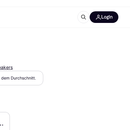
Login
Weitere Informationen
sstattung
M
Was ist Klarna?
eakers
r dem Durchschnitt.
tegorien