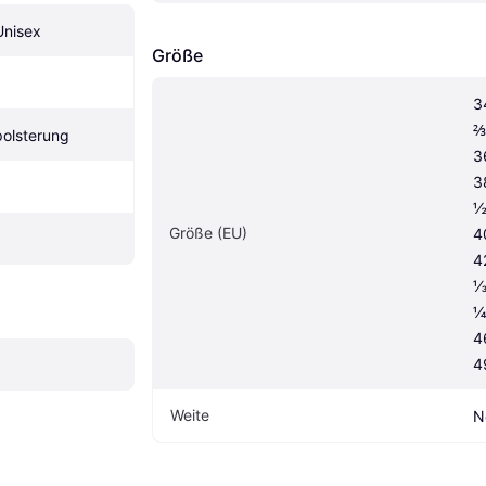
Unisex
Größe
3
⅔
polsterung
3
3
½
Größe (EU)
4
4
⅓
¼
4
4
Weite
N