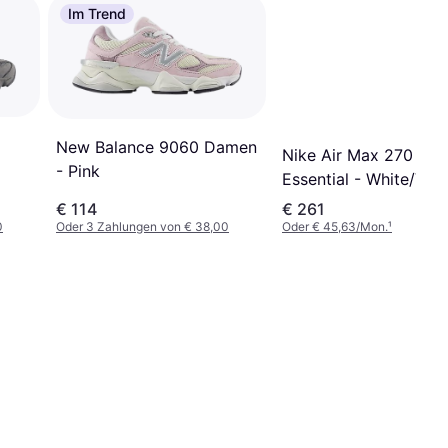
Im Trend
New Balance 9060 Damen
Nike Air Max 270
- Pink
Essential - White/Volt
Grey/Black
€ 114
€ 261
0
Oder 3 Zahlungen von € 38,00
Oder € 45,63/Mon.
¹