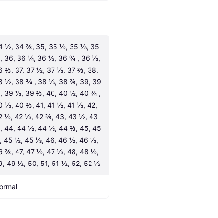
4 ½, 34 ⅔, 35, 35 ½, 35 ⅓, 35 
, 36, 36 ¼, 36 ½, 36 ¾ , 36 ⅓, 
6 ⅔, 37, 37 ½, 37 ⅓, 37 ⅔, 38, 
8 ½, 38 ¾ , 38 ⅓, 38 ⅔, 39, 39 
, 39 ⅓, 39 ⅔, 40, 40 ½, 40 ¾ , 
0 ⅓, 40 ⅔, 41, 41 ½, 41 ⅓, 42, 
2 ½, 42 ⅓, 42 ⅔, 43, 43 ½, 43 
, 44, 44 ½, 44 ⅓, 44 ⅔, 45, 45 
, 45 ½, 45 ⅓, 46, 46 ½, 46 ⅓, 
6 ⅔, 47, 47 ½, 47 ⅓, 48, 48 ½, 
9, 49 ½, 50, 51, 51 ½, 52, 52 ½
ormal