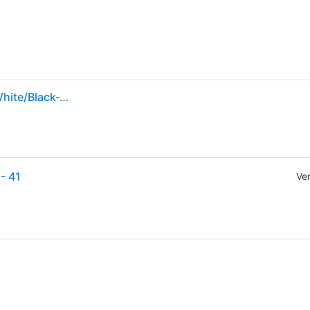
Nike W Air Max 270, Damen Fitnessschuhe, Weiß (White/Black-White 100), 38 EU
- 41
Ve