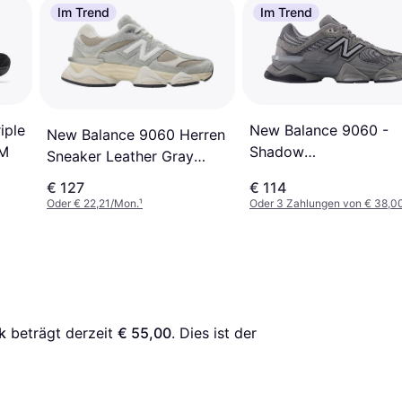
Im Trend
Im Trend
New Balance 9060 -
iple
New Balance 9060 Herren
Shadow
PM
Sneaker Leather Gray
Grey/Castlerock/Black
Beige Weiß
€ 127
€ 114
Oder € 22,21/Mon.
¹
Oder 3 Zahlungen von € 38,0
k
 beträgt derzeit 
€ 55,00
. Dies ist der 