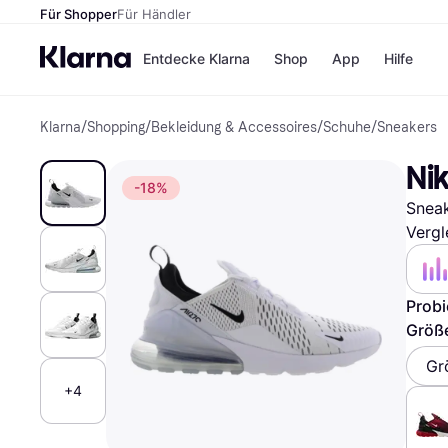
Für Shopper
Für Händler
Entdecke Klarna
Shop
App
Hilfe
Klarna
/
Shopping
/
Bekleidung & Accessoires
/
Schuhe
/
Sneakers
Zahlungsmethoden
Shops
Zahlungsmethoden
MediaM
Nik
Sofort bezahlen
H&M
-18%
Bezahle in 3
Temu
Sneak
Teilzahlungen
Kauflan
Bezahle in bis zu 30
Samsu
Vergl
Tagen
Ratenzahlung
Probi
Alle Shops
Größ
Gr
+4