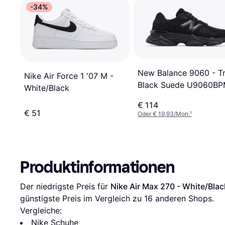
-34%
New Balance 9060 - Tr
Nike Air Force 1 '07 M -
Black Suede U9060B
White/Black
€ 114
€ 51
Oder € 19,93/Mon.
¹
Produktinformationen
Der niedrigste Preis für 
Nike Air Max 270 - White/Blac
günstigste Preis im Vergleich zu 
16
 anderen Shops.
Vergleiche:
Nike Schuhe