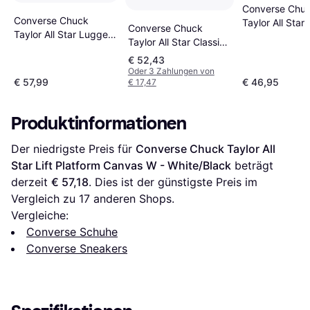
Converse Chu
Converse Chuck
Taylor All Star L
Converse Chuck
Taylor All Star Lugged
Platform -
Taylor All Star Classic
Heel Platform Sneaker
White/Black/W
Hi Wide Fit -
€ 52,43
- Egret
Blau/Rot/Schwarz/Weiß
Oder 3 Zahlungen von
€ 57,99
€ 46,95
€ 17,47
Produktinformationen
Der niedrigste Preis für 
Converse Chuck Taylor All 
Star Lift Platform Canvas W - White/Black
 beträgt 
derzeit 
€ 57,18
. Dies ist der günstigste Preis im 
Vergleich zu 
17
 anderen Shops.
Vergleiche:
Converse Schuhe
Converse Sneakers