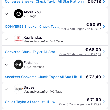
€ 57,18
Converse Sneaker Chuck Taylor All Star Platform High weiss/schwarz Damen
About You
2–3 Tage
€ 80,91
CONVERSE Sneaker 'Chuck TayIor All Star Lift Platform' schwarz / weiß
Oder 3 Zahlungen von € 26,97
Kaufland.at
Versandkostenfrei
,
3–4 Tage
€ 68,09
Converse Chuck Taylor All Star Lift Frauen hohe Spitze Schnürung lässig Le wand Turnschuhe Weiß – undefined / Weiß
Oder 3 Zahlungen von € 22,69
Footshop
€ 3,99 Versand
€ 73,49
Sneakers Converse Chuck Taylor All Star Lift Hi White/ Black/ White EUR 37
Snipes
Versandkostenfrei
,
1–3 Tage
€ 71,99
Chuck Taylor All Star Lift Hi - weiß - 41
Oder 3 Zahlungen von € 23,99