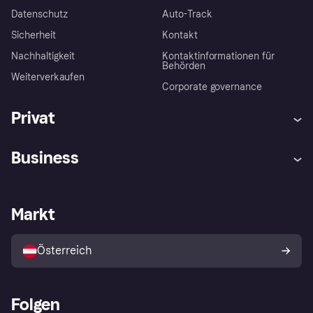
Datenschutz
Auto-Track
Sicherheit
Kontakt
Nachhaltigkeit
Kontaktinformationen für
Behörden
Weiterverkaufen
Corporate governance
Privat
Hilfe
Käuferschutzrichtlinien
Business
Einloggen
Beschwerden
Händlersupport
Entwicklerseite
Klarna App
Datenschutzeinstellungen
Händlerportal
Betriebsstatus
Markt
Shops entdecken
Dein Widerrufsrecht
Mit Klarna verkaufen
Plattformen und Partner
Österreich
Folgen