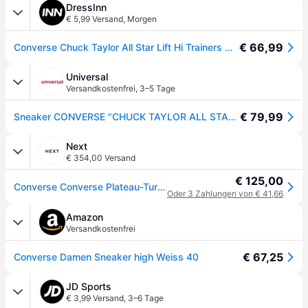
DressInn
€ 5,99 Versand
,
Morgen
€ 66,99
Converse Chuck Taylor All Star Lift Hi Trainers Weiß EU 42 Frau
Universal
Versandkostenfrei
,
3–5 Tage
€ 79,99
Sneaker CONVERSE "CHUCK TAYLOR ALL STAR PLATFORM CANVAS", Damen, Gr. 42, weiß, Textil, Schuhe Sneaker
Next
€ 354,00 Versand
€ 125,00
Converse Converse Plateau-Turnschuh mit hohem Schaft
Oder 3 Zahlungen von € 41,66
Amazon
Versandkostenfrei
€ 67,25
Converse Damen Sneaker high Weiss 40
JD Sports
€ 3,99 Versand
,
3–6 Tage