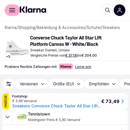
Für Shopper
Für Händler
Klarna
/
Shopping
/
Bekleidung & Accessoires
/
Schuhe
/
Sneakers
Converse Chuck Taylor All Star Lift 
Platform Canvas W - White/Black
Sneaker, Damen, Unisex
Vergleiche Preise von
€ 57,18
bis
€ 204,00
+
5
Probiere flexible Zahlungen mit
Lerne wie
Versionen
Größe (EU)
Empfohlen
Pre
Footshop
ANZEIGE
€ 73,49
€ 3,99 Versand
Sneakers Converse Chuck Taylor All Star Lift Hi White/ Black/ White EUR 41.5
Tennistown
·
Niedrigster Preis
€ 5,90 Versand