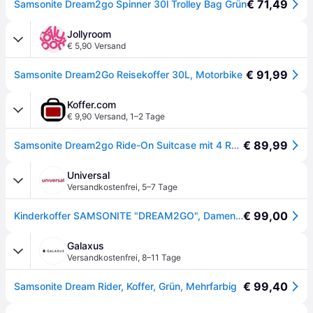
€ 71,49
Samsonite Dream2go Spinner 30l Trolley Bag Grün
Jollyroom
€ 5,90 Versand
€ 91,99
Samsonite Dream2Go Reisekoffer 30L, Motorbike
Koffer.com
€ 9,90 Versand
,
1–2 Tage
€ 89,99
Samsonite Dream2go Ride-On Suitcase mit 4 Rollen Motorbike
Universal
Versandkostenfrei
,
5–7 Tage
€ 99,00
Kinderkoffer SAMSONITE "DREAM2GO", Damen, Gr. B/H/T: 52cm x 38cm x 21cm 30 l, grün (motorbike), Koffer Kinderkoffer, geräumiger Innenraum, kompakte Maße
Galaxus
Versandkostenfrei
,
8–11 Tage
€ 99,40
Samsonite Dream Rider, Koffer, Grün, Mehrfarbig