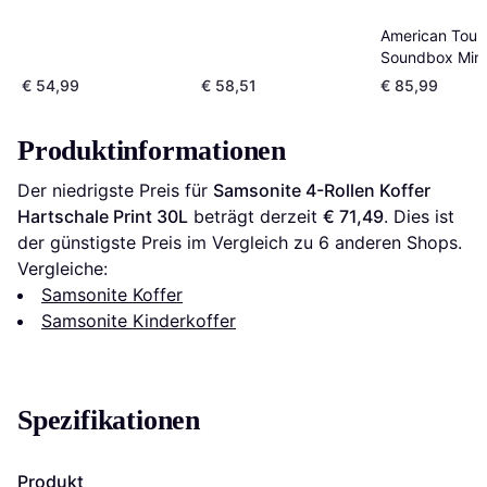
American Touri
Soundbox Mini
Spinner 47cm -
€ 54,99
€ 58,51
€ 85,99
Green
Produktinformationen
Der niedrigste Preis für 
Samsonite 4-Rollen Koffer 
Hartschale Print 30L
 beträgt derzeit 
€ 71,49
. Dies ist 
der günstigste Preis im Vergleich zu 
6
 anderen Shops.
Vergleiche:
Samsonite Koffer
Samsonite Kinderkoffer
Spezifikationen
Produkt