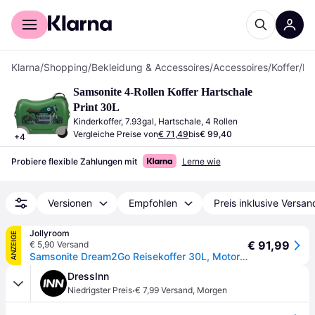
Für Shopper
Für Händler
Klarna
/
Shopping
/
Bekleidung & Accessoires
/
Accessoires
/
Koffer
/
Kinderkof
Samsonite 4-Rollen Koffer Hartschale 
Print 30L
Kinderkoffer, 7.93gal, Hartschale, 4 Rollen
Vergleiche Preise von
€ 71,49
bis
€ 99,40
+
4
Probiere flexible Zahlungen mit
Lerne wie
Versionen
Empfohlen
Preis inklusive Versan
Jollyroom
ANZEIGE
€ 91,99
€ 5,90 Versand
Samsonite Dream2Go Reisekoffer 30L, Motorbike
DressInn
·
Niedrigster Preis
€ 7,99 Versand
,
Morgen