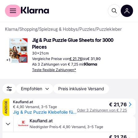
Für Shopper
Für Händler
Klarna
/
Shopping
/
Spielzeug & Hobbys
/
Puzzles
/
Puzzlekleber
JIg & Puz Puzzle Glue Sheets for 3000 
Pieces
30x21cm
Vergleiche Preise von
€ 21,76
bis
€ 31,90
+
1
Ab 3 Zahlungen von € 7,25 mit
Teste flexible Zahlungen*
Empfohlen
Preis inklusive Versand
Kaufland.at
ANZEIGE
€ 21,76
€ 4,90 Versand
,
3–5 Tage
Oder 3 Zahlungen von € 7,25
Jig & Puz Puzzle Klebefolie für 3000 Teile - selbstklebendes Blatt
Kaufland.at
·
Niedrigster Preis
€ 4,90 Versand
,
3–5 Tage
€ 21,76