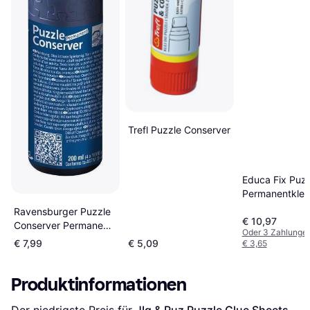
Trefl Puzzle Conserver
Educa Fix Puzz
Permanentkleb
Ravensburger Puzzle
€ 10,97
Conserver Permanent
Oder 3 Zahlunge
200ml
€ 7,99
€ 5,09
€ 3,65
Produktinformationen
Der niedrigste Preis für 
JIg & Puz Puzzle Glue Sheets 