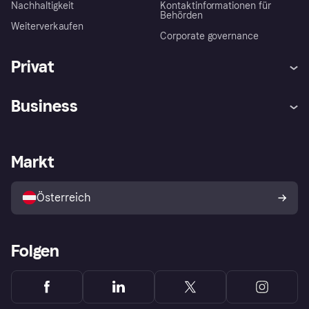
Nachhaltigkeit
Kontaktinformationen für
Behörden
Weiterverkaufen
Corporate governance
Privat
Hilfe
Käuferschutzrichtlinien
Business
Einloggen
Beschwerden
Händlersupport
Entwicklerseite
Klarna App
Datenschutzeinstellungen
Händlerportal
Betriebsstatus
Markt
Shops entdecken
Dein Widerrufsrecht
Mit Klarna verkaufen
Plattformen und Partner
Österreich
Folgen