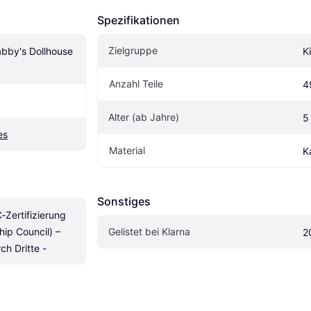
Spezifikationen
Zielgruppe
by's Dollhouse 
K
Anzahl Teile
4
Alter (ab Jahre)
5
es
Material
K
Sonstiges
Zertifizierung 
ip Council) – 
Gelistet bei Klarna
2
ch Dritte -