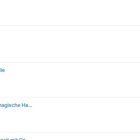
le
RAVENSBURGER, 3 Puzzles 49 Teile Gaby und das magische Haus, , RAV056590