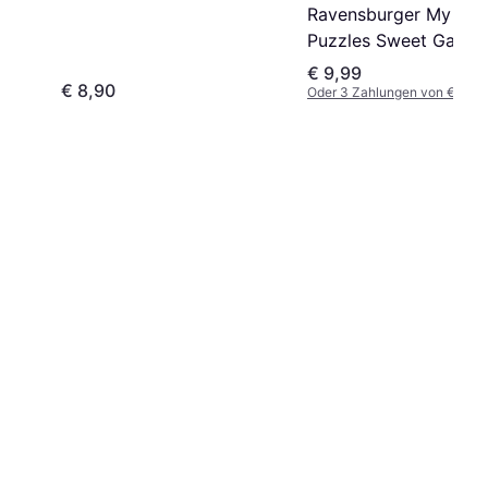
Ravensburger My Firs
Puzzles Sweet Garde
Dwellers 20 Pieces
€ 9,99
€ 8,90
Oder 3 Zahlungen von € 3,33