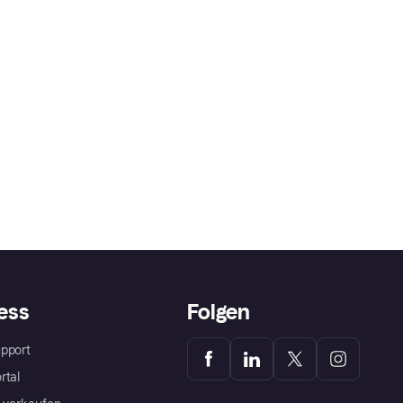
ess
Folgen
pport
rtal