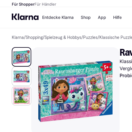
Für Shopper
Für Händler
Entdecke Klarna
Shop
App
Hilfe
Klarna
/
Shopping
/
Spielzeug & Hobbys
/
Puzzles
/
Klassische Puzzl
Zahlungsmethoden
Shops
Zahlungsmethoden
MediaM
Ra
Sofort bezahlen
H&M
Bezahle in 3
Temu
Klass
Teilzahlungen
Kauflan
Bezahle in bis zu 30
Samsu
Vergl
Tagen
Probi
Ratenzahlung
Alle Shops