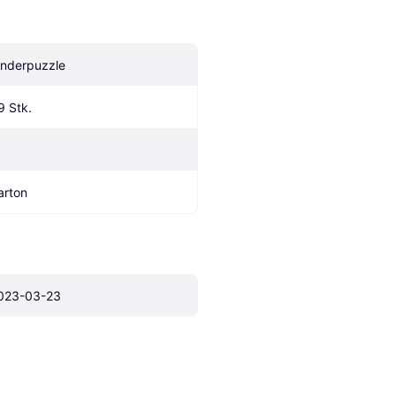
inderpuzzle
9 Stk.
arton
023-03-23