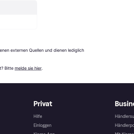
en externen Quellen und dienen lediglich 
? Bitte 
melde sie hier
.
Privat
Busin
Hilfe
Händlersu
Einloggen
Händlerpo