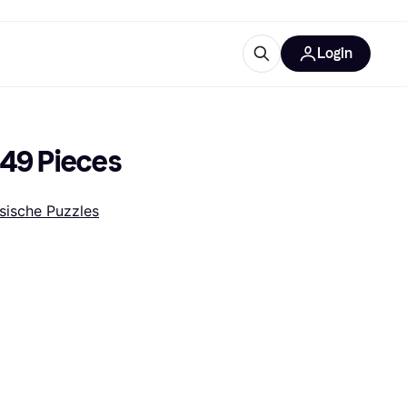
Login
Weitere Informationen
sstattung
M
Was ist Klarna?
49 Pieces
sische Puzzles
tegorien