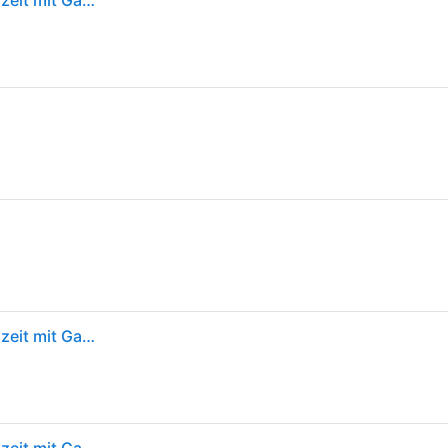
Kinderpuzzle 3x49 Teile - Gabby's Dollhouse - Spielzeit mit Gabby - Bunt
Kinderpuzzle 3x49 Teile - Gabby's Dollhouse - Spielzeit mit Gabby