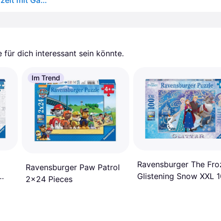
Kinderpuzzle 3x49 Teile - Gabby's Dollhouse - Spielzeit mit Gabby - Bunt
für dich interessant sein könnte.
Im Trend
Ravensburger The Fro
Ravensburger Paw Patrol
Glistening Snow XXL 
2x24 Pieces
Pieces