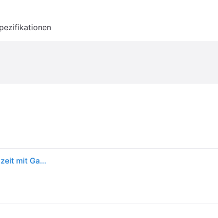
pezifikationen
Kinderpuzzle 3x49 Teile - Gabby's Dollhouse - Spielzeit mit Gabby - Bunt