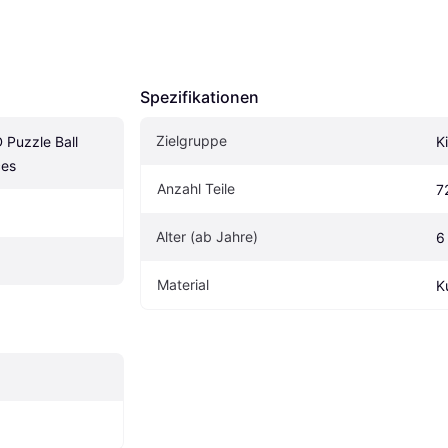
Spezifikationen
Zielgruppe
Puzzle Ball 
K
ces
Anzahl Teile
7
Alter (ab Jahre)
6
Material
K