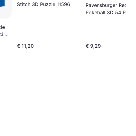
Stitch 3D Puzzle 11596
Ravensburger Red
Pokeball 3D 54 Piece
le
il
€ 11,20
€ 9,29