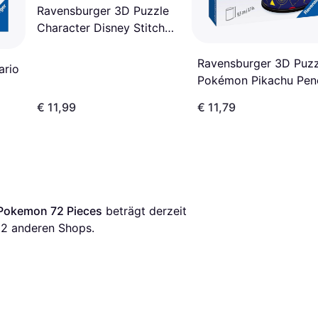
Ravensburger 3D Puzzle
Character Disney Stitch
72 Pieces
Ravensburger 3D Puzz
ario
Pokémon Pikachu Penc
Holder 54 Pieces
€ 11,99
€ 11,79
 Pokemon 72 Pieces
 beträgt derzeit 
12
 anderen Shops.