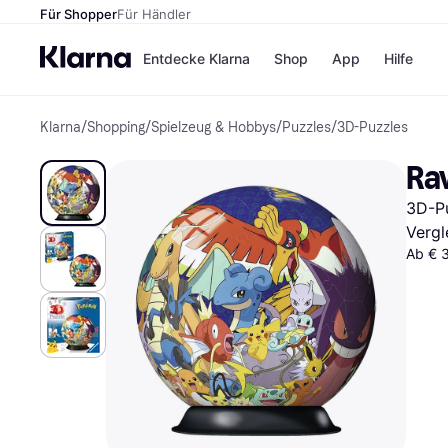
Für Shopper
Für Händler
Entdecke Klarna
Shop
App
Hilfe
Klarna
/
Shopping
/
Spielzeug & Hobbys
/
Puzzles
/
3D-Puzzles
Zahlungsmethoden
Shops
Zahlungsmethoden
MediaM
Ra
Sofort bezahlen
H&M
Bezahle in 3 Teilzahlunge
Temu
3D-Pu
Bezahle in bis zu 30 Tage
Kauflan
Ratenzahlung
Samsu
Vergl
Ab € 3
Alle Shops