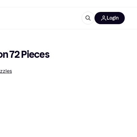
Login
Weitere Informationen
sstattung
M
Was ist Klarna?
on 72 Pieces
zzles
tegorien