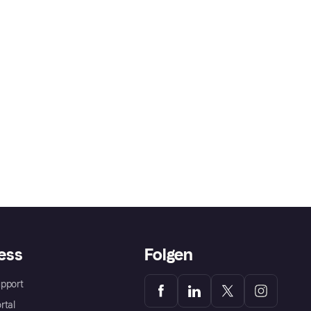
ess
Folgen
pport
rtal