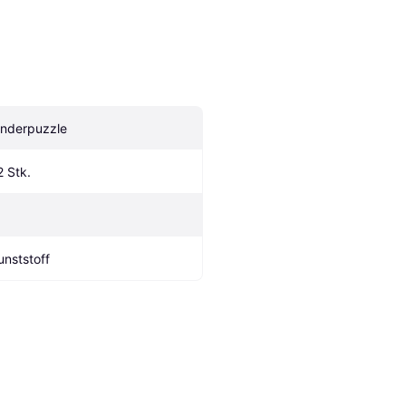
inderpuzzle
2 Stk.
unststoff