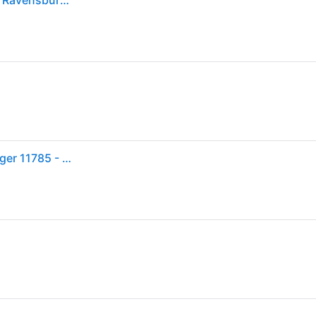
Ravensburger 3D Puzzlespiel - 73 Teile - Pokémon - Ravensburger - One Size - Puzzlespiele
Ravensburger 3D Puzzle-Ball Pokémon - Ravensburger 11785 - (An