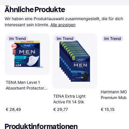
Ähnliche Produkte
Wir haben eine Produktauswahl zusammengestellt, die für dich 
interessant sein könnte.
Alle anzeigen
Im Trend
Im Trend
Im Trend
TENA Men Level 1
Absorbent Protector
Hartmann MOL
Pads 6-pack
TENA Extra Light
Premium Mobil
Active Fit 14 Stk
Tropfen Gr.XL 
Stk
€ 28,49
€ 29,77
€ 15,15
Produktinformationen