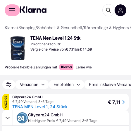
Für Shopper
Für Händler
Klarna
/
Shopping
/
Schönheit & Gesundheit
/
Körperpflege & Hygiene
/
TENA Men Level 1 24 Stk
Inkontinenzschutz
Vergleiche Preise von
€ 7,11
bis
€ 14,59
Probiere flexible Zahlungen mit
Lerne wie
Versionen
Empfohlen
Preis inklusive Versan
Citycare24 GmbH
ANZEIGE
€ 7,11
€ 7,49 Versand
,
3–5 Tage
TENA MEN Level 1, 24 Stück
Citycare24 GmbH
·
Niedrigster Preis
€ 7,49 Versand
,
3–5 Tage