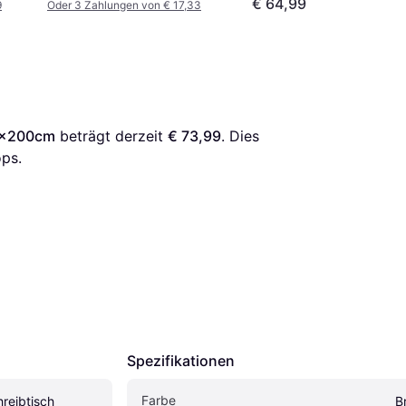
€ 64,99
9
Oder 3 Zahlungen von € 17,33
50x200cm
 beträgt derzeit 
€ 73,99
. Dies 
ps.
Spezifikationen
Farbe
reibtisch 
B