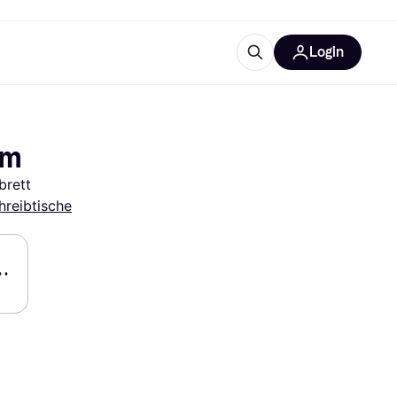
Login
Weitere Informationen
sstattung
M
Was ist Klarna?
cm
brett
hreibtische
tegorien