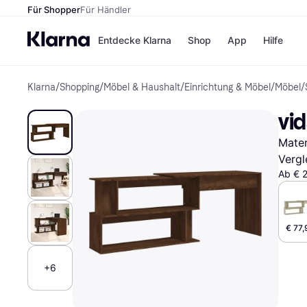
Für Shopper
Für Händler
Entdecke Klarna
Shop
App
Hilfe
Klarna
/
Shopping
/
Möbel & Haushalt
/
Einrichtung & Möbel
/
Möbel
/
Zahlungsmethoden
Shops
Zahlungsmethoden
MediaM
vi
Sofort bezahlen
H&M
Bezahle in 3
Temu
Mater
Teilzahlungen
Kauflan
Bezahle in bis zu 30
Samsu
Vergl
Tagen
Ab € 
Ratenzahlung
Alle Shops
€ 77,
+6