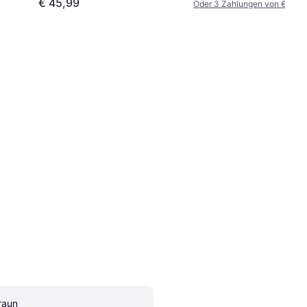
€ 45,99
Oder 3 Zahlungen von € 26,9
raun