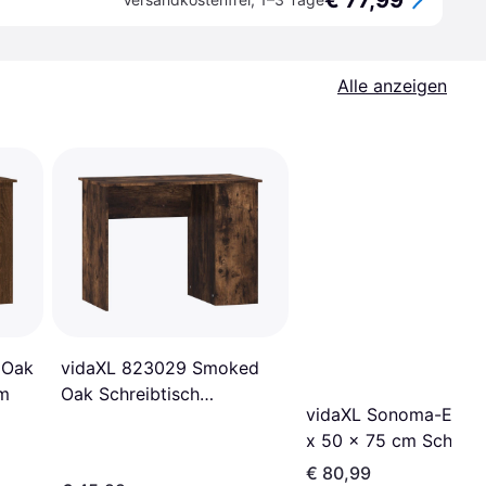
€ 77,99
Alle anzeigen
 Oak
vidaXL 823029 Smoked
cm
Oak Schreibtisch
vidaXL Sonoma-Eiche
55x100cm
x 50 x 75 cm Schreib
50x140cm
€ 80,99