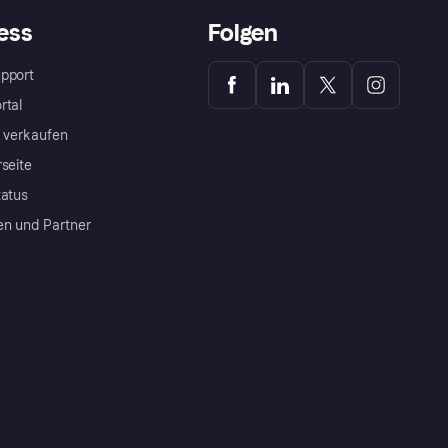
ess
Folgen
pport
rtal
a verkaufen
rseite
tatus
en und Partner