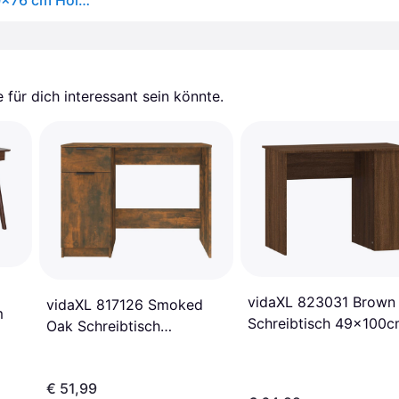
vidaXL Eckschreibtisch Braun Eichen-Optik 200x50x76 cm Holzwerkstoff
für dich interessant sein könnte.
vidaXL 823031 Brown
vidaXL 817126 Smoked
m
Schreibtisch 49x100
Oak Schreibtisch
50x100cm
€ 51,99