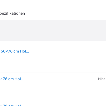
pezifikationen
vidaXL Eckschreibtisch Braun Eichen-Optik 200x50x76 cm Holzwerkstoff
vidaXL Eckschreibtisch Braun Eichen-Optik 200x50x76 cm Holzwerkstoff
Niedr