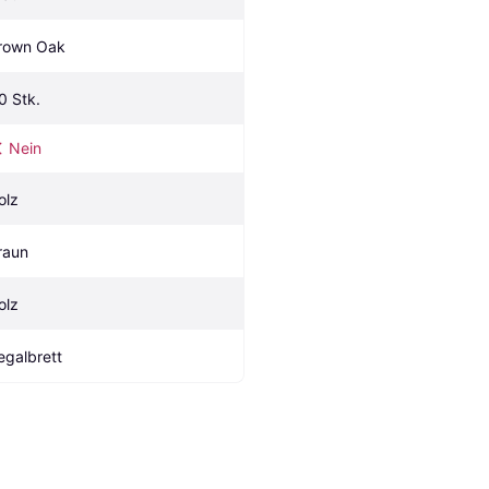
rown Oak
.0 Stk.
Nein
olz
raun
olz
egalbrett