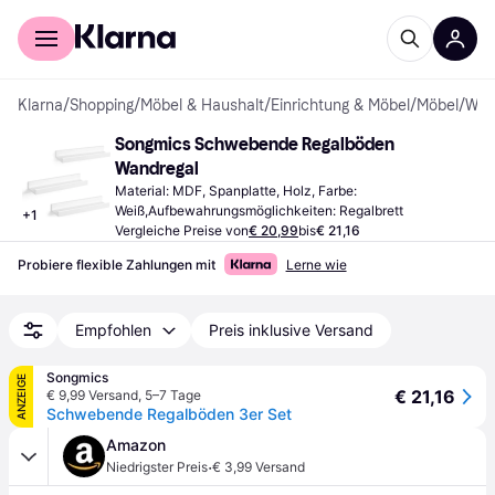
Für Shopper
Für Händler
Klarna
/
Shopping
/
Möbel & Haushalt
/
Einrichtung & Möbel
/
Möbel
/
Wandregale
Songmics Schwebende Regalböden 
Wandregal
Material: MDF, Spanplatte, Holz, Farbe: 
Weiß,Aufbewahrungsmöglichkeiten: Regalbrett
+
1
Vergleiche Preise von
€ 20,99
bis
€ 21,16
Probiere flexible Zahlungen mit
Lerne wie
Empfohlen
Preis inklusive Versand
Songmics
ANZEIGE
€ 21,16
€ 9,99 Versand
,
5–7 Tage
Schwebende Regalböden 3er Set
Amazon
·
Niedrigster Preis
€ 3,99 Versand