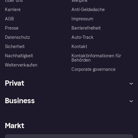
Über uns
Wikipink
Karriere
Anti-Geldwäsche
AGB
Impressum
Presse
Barrierefreiheit
Datenschutz
Auto-Track
Sicherheit
Kontakt
Nachhaltigkeit
Kontaktinformationen für
Behörden
Weiterverkaufen
Corporate governance
Privat
Hilfe
Käuferschutzrichtlinien
Business
Einloggen
Beschwerden
Händlersupport
Entwicklerseite
Klarna App
Datenschutzeinstellungen
Händlerportal
Betriebsstatus
Markt
Shops entdecken
Dein Widerrufsrecht
Mit Klarna verkaufen
Plattformen und Partner