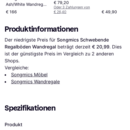
€ 79,20
Ash/White Wandregal
152.4cm
Oder 3 Zahlungen von
60cm
€ 166
€ 49,90
€ 26,40
Produktinformationen
Der niedrigste Preis für 
Songmics Schwebende 
Regalböden Wandregal
 beträgt derzeit 
€ 20,99
. Dies 
ist der günstigste Preis im Vergleich zu 
2
 anderen 
Shops.
Vergleiche:
Songmics Möbel
Songmics Wandregale
Spezifikationen
Produkt