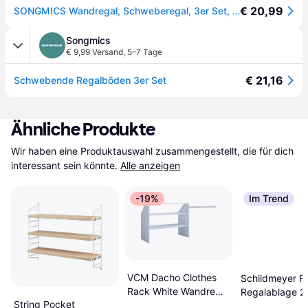
€ 20,99
SONGMICS Wandregal, Schweberegal, 3er Set, 10 x 38 cm
Songmics
€ 9,99 Versand
,
5–7 Tage
€ 21,16
Schwebende Regalböden 3er Set
Ähnliche Produkte
Wir haben eine Produktauswahl zusammengestellt, die für dich 
interessant sein könnte.
Alle anzeigen
-19%
Im Trend
VCM Dacho Clothes
Schildmeyer R
Rack White Wandregal
Regalablage 2e
String Pocket
90cm
Mattweiss Wan