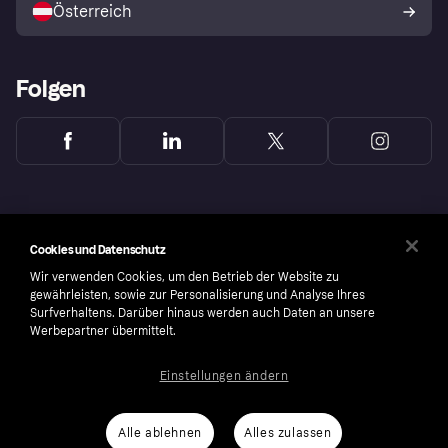
Österreich
Folgen
Cookies und Datenschutz
Wir verwenden Cookies, um den Betrieb der Website zu
gewährleisten, sowie zur Personalisierung und Analyse Ihres
Surfverhaltens. Darüber hinaus werden auch Daten an unsere
Werbepartner übermittelt.
Einstellungen ändern
Copyright © 2005-2026 Klarna Bank AB (publ). Headquarters: Stockholm, Sweden. All
rights reserved. Klarna Bank AB (publ). Sveavägen 46, 111 34 Stockholm. Organization
number: 556737-0431
Alle ablehnen
Alles zulassen