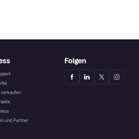
ess
Folgen
pport
rtal
a verkaufen
rseite
tatus
en und Partner