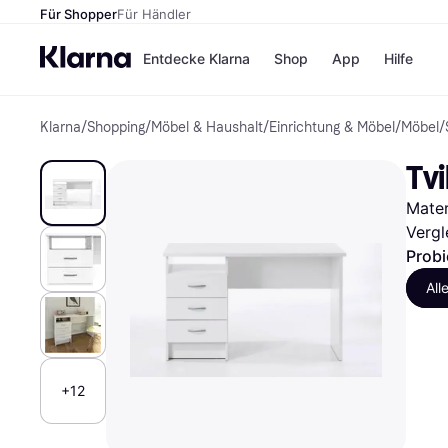
Für Shopper
Für Händler
Entdecke Klarna
Shop
App
Hilfe
Klarna
/
Shopping
/
Möbel & Haushalt
/
Einrichtung & Möbel
/
Möbel
/
Zahlungsmethoden
Shops
Zahlungsmethoden
MediaM
Tv
Sofort bezahlen
H&M
Bezahle in 3
Temu
Mater
Teilzahlungen
Kauflan
Bezahle in bis zu 30
Samsu
Vergl
Tagen
Probi
Ratenzahlung
All
Alle Shops
+12