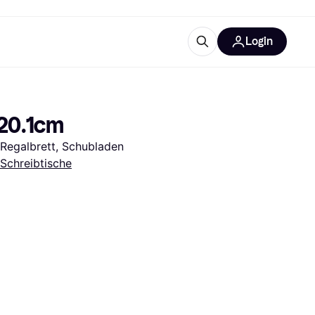
Login
Weitere Informationen
sstattung
M
Was ist Klarna?
120.1cm
 Regalbrett, Schubladen
Schreibtische
tegorien