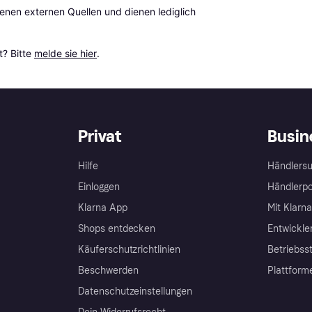
en externen Quellen und dienen lediglich 
? Bitte 
melde sie hier
.
Privat
Busin
Hilfe
Händlersu
Einloggen
Händlerpo
Klarna App
Mit Klarn
Shops entdecken
Entwickle
Käuferschutzrichtlinien
Betriebss
Beschwerden
Plattform
Datenschutzeinstellungen