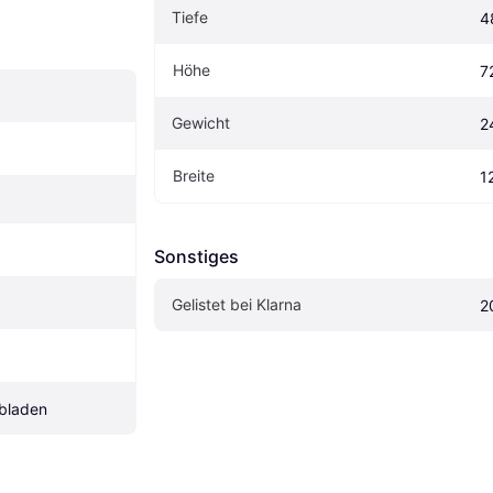
Tiefe
4
Höhe
7
Gewicht
2
Breite
1
Sonstiges
Gelistet bei Klarna
2
ubladen