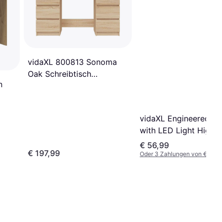
vidaXL 800813 Sonoma
Oak Schreibtisch
n
50x140cm
vidaXL Engineered W
with LED Light High 
White Schreibtisch
€ 56,99
€ 197,99
45x97cm
Oder 3 Zahlungen von € 18,9