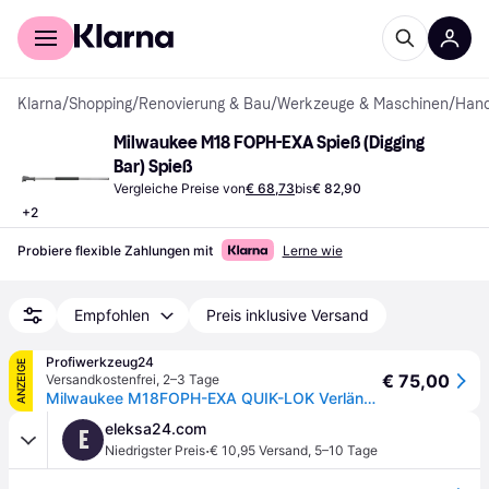
Für Shopper
Für Händler
Klarna
/
Shopping
/
Renovierung & Bau
/
Werkzeuge & Maschinen
/
Han
Milwaukee M18 FOPH-EXA Spieß (Digging 
Bar) Spieß
Vergleiche Preise von
€ 68,73
bis
€ 82,90
+
2
Probiere flexible Zahlungen mit
Lerne wie
Empfohlen
Preis inklusive Versand
Profiwerkzeug24
ANZEIGE
€ 75,00
Versandkostenfrei
,
2–3 Tage
Milwaukee M18FOPH-EXA QUIK-LOK Verlängerungs-Aufsatz
eleksa24.com
E
·
Niedrigster Preis
€ 10,95 Versand
,
5–10 Tage