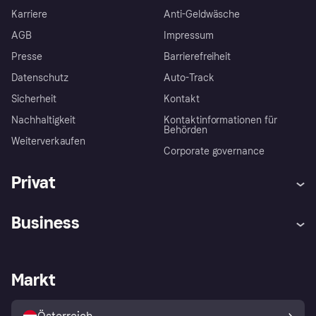
Karriere
Anti-Geldwäsche
AGB
Impressum
Presse
Barrierefreiheit
Datenschutz
Auto-Track
Sicherheit
Kontakt
Nachhaltigkeit
Kontaktinformationen für
Behörden
Weiterverkaufen
Corporate governance
Privat
Hilfe
Käuferschutzrichtlinien
Business
Einloggen
Beschwerden
Händlersupport
Entwicklerseite
Klarna App
Datenschutzeinstellungen
Händlerportal
Betriebsstatus
Markt
Shops entdecken
Dein Widerrufsrecht
Mit Klarna verkaufen
Plattformen und Partner