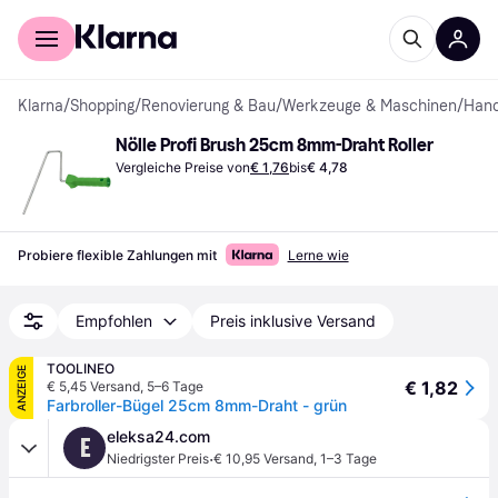
Für Shopper
Für Händler
Klarna
/
Shopping
/
Renovierung & Bau
/
Werkzeuge & Maschinen
/
Han
Nölle Profi Brush 25cm 8mm-Draht Roller
Vergleiche Preise von
€ 1,76
bis
€ 4,78
Probiere flexible Zahlungen mit
Lerne wie
Empfohlen
Preis inklusive Versand
TOOLINEO
ANZEIGE
€ 1,82
€ 5,45 Versand
,
5–6 Tage
Farbroller-Bügel 25cm 8mm-Draht - grün
eleksa24.com
E
·
Niedrigster Preis
€ 10,95 Versand
,
1–3 Tage