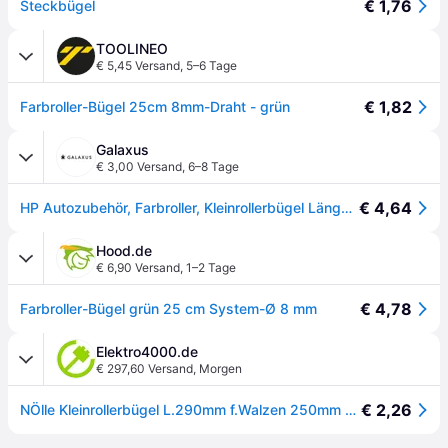
€ 1,76
Steckbügel
TOOLINEO
€ 5,45 Versand
,
5–6 Tage
€ 1,82
Farbroller-Bügel 25cm 8mm-Draht - grün
Galaxus
€ 3,00 Versand
,
6–8 Tage
€ 4,64
HP Autozubehör, Farbroller, Kleinrollerbügel Länge 290 mm für Walzen 250 mm Ø 8 mm verzinkt Kunststoffgriff (25cm)
Hood.de
€ 6,90 Versand
,
1–2 Tage
€ 4,78
Farbroller-Bügel grün 25 cm System-Ø 8 mm
Elektro4000.de
€ 297,60 Versand
,
Morgen
€ 2,26
NÖlle Kleinrollerbügel L.290mm f.Walzen 250mm D.8mm verz.Ku.-Griff 701603