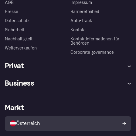
AGB
Impressum
Presse
Barrierefreiheit
Datenschutz
Auto-Track
Sicherheit
Kontakt
Nachhaltigkeit
Kontaktinformationen für
Behörden
Weiterverkaufen
Corporate governance
Privat
Hilfe
Käuferschutzrichtlinien
Business
Einloggen
Beschwerden
Händlersupport
Entwicklerseite
Klarna App
Datenschutzeinstellungen
Händlerportal
Betriebsstatus
Markt
Shops entdecken
Dein Widerrufsrecht
Mit Klarna verkaufen
Plattformen und Partner
Österreich