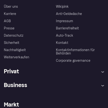
Über uns
Wikipink
Karriere
Anti-Geldwäsche
AGB
Impressum
Presse
Barrierefreiheit
Datenschutz
Auto-Track
Sicherheit
Kontakt
Nachhaltigkeit
Kontaktinformationen für
Behörden
Weiterverkaufen
Corporate governance
Privat
Hilfe
Käuferschutzrichtlinien
Business
Einloggen
Beschwerden
Händlersupport
Entwicklerseite
Klarna App
Datenschutzeinstellungen
Händlerportal
Betriebsstatus
Markt
Shops entdecken
Dein Widerrufsrecht