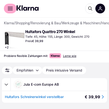
Für Shopper
Für Händler
Klarna
/
Shopping
/
Renovierung & Bau
/
Werkzeuge & Maschinen
/
Han
Hultafors Quattro 270 Winkel
Tiefe: 45, Höhe: 155, Länge: 300, Gewicht: 270
Preis
€ 39,99
+
2
Probiere flexible Zahlungen mit
Lerne wie
Empfohlen
Preis inklusive Versand
Jula E-com Europe AB
€ 39,99
Hultafors Schreinerwinkel verstellbar