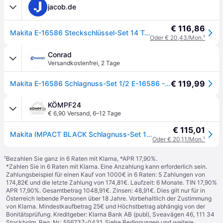
jacob.de
€ 116,86
Makita E-16586 Steckschlüssel-Set 14 Teile 1/2 (E-16586)
Oder € 20,43/Mon.
¹
Conrad
Versandkostenfrei
,
2 Tage
€ 119,99
Makita E-16586 Schlagnuss-Set 1/2 E-16586 - []
KÖMPF24
€ 6,90 Versand
,
6–12 Tage
€ 115,01
Makita IMPACT BLACK Schlagnuss-Set 14-tlg. 1/2" E-16586
Oder € 20,11/Mon.
¹
¹
Bezahlen Sie ganz in 6 Raten mit Klarna, *APR 17,90%.
*Zahlen Sie in 6 Raten mit Klarna. Eine Anzahlung kann erforderlich sein.
Zahlungsbeispiel für einen Kauf von 1000€ in 6 Raten: 5 Zahlungen von
174,82€ und die letzte Zahlung von 174,81€. Laufzeit: 6 Monate. TIN 17,90%
APR 17,90%. Gesamtbetrag 1048,91€. Zinsen: 48,91€. Dies gilt nur für in
Österreich lebende Personen über 18 Jahre. Vorbehaltlich der Zustimmung
von Klarna. Mindestkaufbetrag 25€ und Höchstbetrag abhängig von der
Bonitätsprüfung. Kreditgeber: Klarna Bank AB (publ), Sveavägen 46, 111 34
Stockholm, Reg. Nr.: 556737-0431. Siehe Bedingungen und weitere