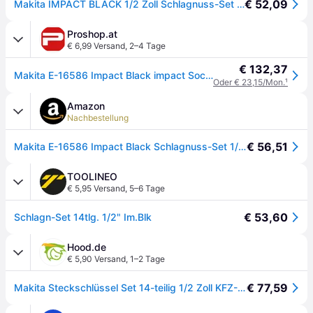
€ 52,09
Makita IMPACT BLACK 1/2 Zoll Schlagnuss-Set 14-teilig - E-16586
Proshop.at
€ 6,99 Versand
,
2–4 Tage
€ 132,37
Makita E-16586 Impact Black impact Socket Set - 14 Pieces
Oder € 23,15/Mon.
¹
Amazon
Nachbestellung
€ 56,51
Makita E-16586 Impact Black Schlagnuss-Set 1/2" 14-teilig im Koffer, SW10 - SW32 inkl. O-Ringe und Stifte, Chrom-Molybdän, Schlagnüsse 81,5 mm lang
TOOLINEO
€ 5,95 Versand
,
5–6 Tage
€ 53,60
Schlagn-Set 14tlg. 1/2" Im.Blk
Hood.de
€ 5,90 Versand
,
1–2 Tage
€ 77,59
Makita Steckschlüssel Set 14-teilig 1/2 Zoll KFZ-Schlagnuss-Set Koffer E-16586