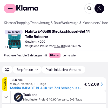
Für Shopper
Für Händler
Klarna
/
Shopping
/
Renovierung & Bau
/
Werkzeuge & Maschinen
/
Han
Makita E-16586 Steckschlüssel-Set 14 
Im Trend
Teile Ratsche
Gewicht: 4200
Vergleiche Preise von
€ 52,09
bis
€ 149,75
+
1
Probiere flexible Zahlungen mit
Lerne wie
Empfohlen
Preis inklusive Versand
Tuulzone
ANZEIGE
€ 52,09
€ 10,90 Versand
,
2–3 Tage
Makita IMPACT BLACK 1/2 Zoll Schlagnuss-Set 14-teilig - E-16586
Tuulzone
·
Niedrigster Preis
€ 10,90 Versand
,
2–3 Tage