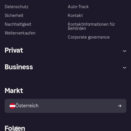
Datenschutz
Auto-Track
Sicherheit
Kontakt
Nachhaltigkeit
Kontaktinformationen für
Behörden
Weiterverkaufen
Corporate governance
Privat
Hilfe
Käuferschutzrichtlinien
Business
Einloggen
Beschwerden
Händlersupport
Entwicklerseite
Klarna App
Datenschutzeinstellungen
Händlerportal
Betriebsstatus
Markt
Shops entdecken
Dein Widerrufsrecht
Mit Klarna verkaufen
Plattformen und Partner
Österreich
Folgen