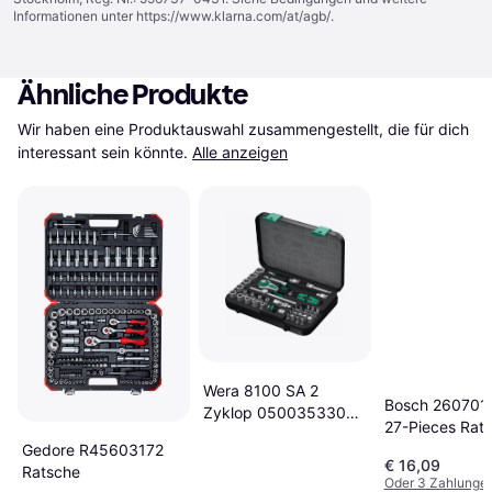
Informationen unter
https://www.klarna.com/at/agb/
.
Ähnliche Produkte
Wir haben eine Produktauswahl zusammengestellt, die für dich 
interessant sein könnte.
Alle anzeigen
Wera 8100 SA 2
Bosch 260701
Zyklop 05003533001
27-Pieces Rat
42pcs Ratsche
Gedore R45603172
€ 16,09
Ratsche
Oder 3 Zahlunge