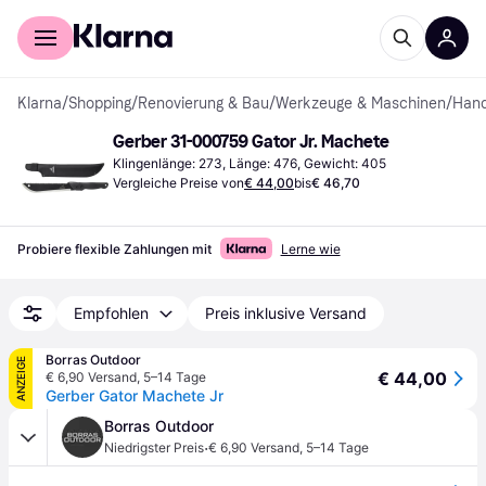
Für Shopper
Für Händler
Klarna
/
Shopping
/
Renovierung & Bau
/
Werkzeuge & Maschinen
/
Han
Gerber 31-000759 Gator Jr. Machete
Klingenlänge: 273, Länge: 476, Gewicht: 405
Vergleiche Preise von
€ 44,00
bis
€ 46,70
Probiere flexible Zahlungen mit
Lerne wie
Empfohlen
Preis inklusive Versand
Borras Outdoor
ANZEIGE
€ 44,00
€ 6,90 Versand
,
5–14 Tage
Gerber Gator Machete Jr
Borras Outdoor
·
Niedrigster Preis
€ 6,90 Versand
,
5–14 Tage