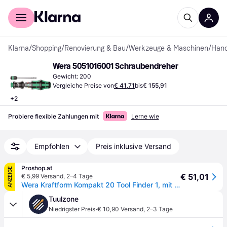
Für Shopper
Für Händler
Klarna
/
Shopping
/
Renovierung & Bau
/
Werkzeuge & Maschinen
/
Han
Wera 5051016001 Schraubendreher
Gewicht: 200
Vergleiche Preise von
€ 41,71
bis
€ 155,91
+
2
Probiere flexible Zahlungen mit
Lerne wie
Empfohlen
Preis inklusive Versand
Proshop.at
ANZEIGE
€ 51,01
€ 5,99 Versand
,
2–4 Tage
Wera Kraftform Kompakt 20 Tool Finder 1, mit Tasche, 7-teilig
Tuulzone
·
Niedrigster Preis
€ 10,90 Versand
,
2–3 Tage