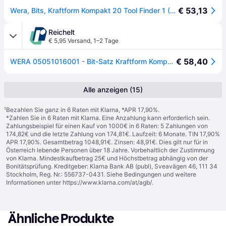
€ 53,13
Wera, Bits, Kraftform Kompakt 20 Tool Finder 1 (Kreuz Phillips PH)
Reichelt
€ 5,95 Versand
,
1–2 Tage
€ 58,40
WERA 05051016001 - Bit-Satz Kraftform Kompakt 20, 6-teilig gemischt
Alle anzeigen (15)
¹
Bezahlen Sie ganz in 6 Raten mit Klarna, *APR 17,90%.
*Zahlen Sie in 6 Raten mit Klarna. Eine Anzahlung kann erforderlich sein.
Zahlungsbeispiel für einen Kauf von 1000€ in 6 Raten: 5 Zahlungen von
174,82€ und die letzte Zahlung von 174,81€. Laufzeit: 6 Monate. TIN 17,90%
APR 17,90%. Gesamtbetrag 1048,91€. Zinsen: 48,91€. Dies gilt nur für in
Österreich lebende Personen über 18 Jahre. Vorbehaltlich der Zustimmung
von Klarna. Mindestkaufbetrag 25€ und Höchstbetrag abhängig von der
Bonitätsprüfung. Kreditgeber: Klarna Bank AB (publ), Sveavägen 46, 111 34
Stockholm, Reg. Nr.: 556737-0431. Siehe Bedingungen und weitere
Informationen unter
https://www.klarna.com/at/agb/
.
Ähnliche Produkte