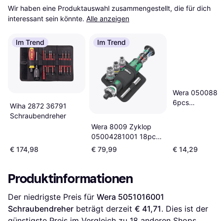
Wir haben eine Produktauswahl zusammengestellt, die für dich 
interessant sein könnte.
Alle anzeigen
Im Trend
Im Trend
Wera 050088
6pcs
Wiha 2872 36791
Schraubendre
Schraubendreher
Wera 8009 Zyklop
05004281001 18pcs
Schraubendreher
€ 174,98
€ 79,99
€ 14,29
Produktinformationen
Der niedrigste Preis für 
Wera 5051016001 
Schraubendreher
 beträgt derzeit 
€ 41,71
. Dies ist der 
günstigste Preis im Vergleich zu 
18
 anderen Shops.