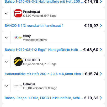
€ 14,76
Bahco 1-210-08-3-2 Halbrundfeile mit Heft 200 X 20,5 X 6,0mm Hieb 3 1 St.
Proshop.at
€ 5,99 Versand
,
5–7 Tage
€ 16,97
BAHCO 8 1/2 round.with handle.cut 1
eBay
Versandkostenfrei
€ 48,60
Bahco 1-210-08-1-2 Ergo™ Handgeführte Halb-Runde Bastardfeile 200mm (8in) BAH210
TOOLINEO
€ 5,45 Versand
,
7–8 Tage
€ 15,74
Halbrundfeile mit Heft 200 x 20,5 x 6,0mm Hieb 1
Galaxus
€ 3,00 Versand
,
6–8 Tage
€ 19,62
Bahco, Raspel + Feile, ERGO Halbrundfeile, Schlicht 200 mm (Hieb 3, 200mm)