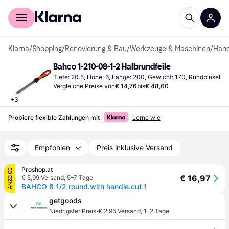
Für Shopper
Für Händler
Klarna
/
Shopping
/
Renovierung & Bau
/
Werkzeuge & Maschinen
/
Han
Bahco 1-210-08-1-2 Halbrundfeile
Tiefe: 20.5, Höhe: 6, Länge: 200, Gewicht: 170, Rundpinsel
Vergleiche Preise von
€ 14,76
bis
€ 48,60
+
3
Probiere flexible Zahlungen mit
Lerne wie
Empfohlen
Preis inklusive Versand
Proshop.at
ANZEIGE
€ 16,97
€ 5,99 Versand
,
5–7 Tage
BAHCO 8 1/2 round.with handle.cut 1
getgoods
·
Niedrigster Preis
€ 2,95 Versand
,
1–2 Tage