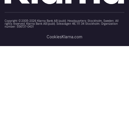
Copyright © 2005-2026 Klarna Bank AB (publ). Headquarters: Stockholm, Sweden. All
rights reserved. Klarna Bank AB (publ). Sveavägen 46, 111 34 Stockholm. Organization
number: 556737-0431
Cookies
Klarna.com