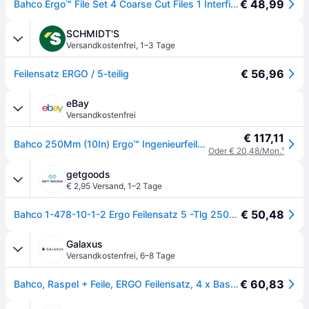
€ 48,99
Bahco Ergo™ File Set 4 Coarse Cut Files 1 Interfine Chopped File 250 Mm 5 Units Orange
SCHMIDT'S
Versandkostenfrei
,
1–3 Tage
€ 56,96
Feilensatz ERGO / 5-teilig
eBay
Versandkostenfrei
€ 117,11
Bahco 250Mm (10In) Ergo™ Ingenieurfeilen Set, 5 Teile BAH47810
Oder € 20,48/Mon.
¹
getgoods
€ 2,95 Versand
,
1–2 Tage
€ 50,48
Bahco 1-478-10-1-2 Ergo Feilensatz 5 -Tlg 250mm Hieb 1 & 2 1 St.
Galaxus
Versandkostenfrei
,
6–8 Tage
€ 60,83
Bahco, Raspel + Feile, ERGO Feilensatz, 4 x Bastardhieb/1 x Halbschlicht 250 mm 5-teilig (Hieb 1, Hieb 2, 250mm)