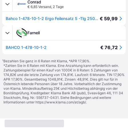
Conrad
€ 6,85 Versand
,
2 Tage
€ 59,99
Bahco 1-478-10-1-2 Ergo Feilensatz 5 -Tlg 250mm Hieb 1 & 2 1 St. - []
Farnell
€ 76,72
BAHCO 1-478-10-1-2
¹
Bezahlen Sie ganz in 6 Raten mit Klarna, *APR 17,90%.
*Zahlen Sie in 6 Raten mit Klarna. Eine Anzahlung kann erforderlich sein.
Zahlungsbeispiel für einen Kauf von 1000€ in 6 Raten: 5 Zahlungen von
174,82€ und die letzte Zahlung von 174,81€. Laufzeit: 6 Monate. TIN 17,90%
APR 17,90%. Gesamtbetrag 1048,91€. Zinsen: 48,91€. Dies gilt nur für in
Österreich lebende Personen über 18 Jahre. Vorbehaltlich der Zustimmung
von Klarna. Mindestkaufbetrag 25€ und Höchstbetrag abhängig von der
Bonitätsprüfung. Kreditgeber: Klarna Bank AB (publ), Sveavägen 46, 111 34
Stockholm, Reg. Nr.: 556737-0431. Siehe Bedingungen und weitere
Informationen unter
https://www.klarna.com/at/agb/
.