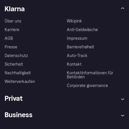
Klarna
Über uns
Wikipink
Karriere
Anti-Geldwäsche
AGB
Impressum
Presse
Barrierefreiheit
Datenschutz
Auto-Track
Sicherheit
Kontakt
Nachhaltigkeit
Kontaktinformationen für
Behörden
Weiterverkaufen
Corporate governance
Privat
Hilfe
Käuferschutzrichtlinien
Business
Einloggen
Beschwerden
Händlersupport
Entwicklerseite
Klarna App
Datenschutzeinstellungen