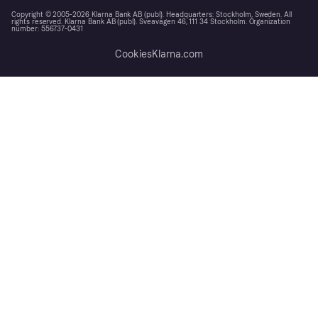
Copyright © 2005-2026 Klarna Bank AB (publ). Headquarters: Stockholm, Sweden. All
rights reserved. Klarna Bank AB (publ). Sveavägen 46, 111 34 Stockholm. Organization
number: 556737-0431
Cookies
Klarna.com