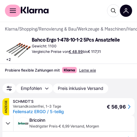
Für Shopper
Für Händler
Klarna
/
Shopping
/
Renovierung & Bau
/
Werkzeuge & Maschinen
/
Han
Bahco Ergo 1-478-10-1-2 5Pcs Ansatzfeile
Gewicht: 1100
Vergleiche Preise von
€ 48,99
bis
€ 117,11
+
2
Probiere flexible Zahlungen mit
Lerne wie
Empfohlen
Preis inklusive Versand
SCHMIDT'S
ANZEIGE
€ 56,96
Versandkostenfrei
,
1–3 Tage
Feilensatz ERGO / 5-teilig
Bricoinn
·
Niedrigster Preis
€ 6,99 Versand
,
Morgen