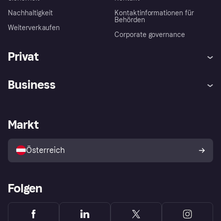
Nachhaltigkeit
Kontaktinformationen für
Behörden
Weiterverkaufen
Corporate governance
Privat
Hilfe
Käuferschutzrichtlinien
Business
Einloggen
Beschwerden
Händlersupport
Entwicklerseite
Klarna App
Datenschutzeinstellungen
Händlerportal
Betriebsstatus
Markt
Shops entdecken
Dein Widerrufsrecht
Mit Klarna verkaufen
Plattformen und Partner
Österreich
Folgen