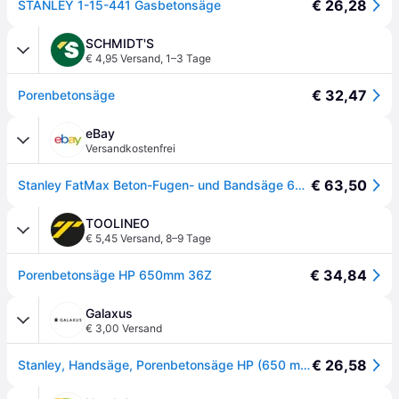
€ 26,28
STANLEY 1-15-441 Gasbetonsäge
SCHMIDT'S
€ 4,95 Versand
,
1–3 Tage
€ 32,47
Porenbetonsäge
eBay
Versandkostenfrei
€ 63,50
Stanley FatMax Beton-Fugen- und Bandsäge 660mm 26in 1.4 TPI STA115441
TOOLINEO
€ 5,45 Versand
,
8–9 Tage
€ 34,84
Porenbetonsäge HP 650mm 36Z
Galaxus
€ 3,00 Versand
€ 26,58
Stanley, Handsäge, Porenbetonsäge HP (650 mm Länge, 1.2 Zähne/Inch, Hardpoint-Verzahnung, Handgriff mit 45°/90°