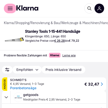
Für Shopper
Für Händler
Klarna
/
Shopping
/
Renovierung & Bau
/
Werkzeuge & Maschinen
/
Han
Stanley Tools 1-15-441 Handsäge
Klingenlänge: 650, Länge: 650
Vergleiche Preise von
€ 26,28
bis
€ 79,22
Probiere flexible Zahlungen mit
Lerne wie
Empfohlen
Preis inklusive Versand
SCHMIDT'S
ANZEIGE
€ 32,47
€ 4,95 Versand
,
1–3 Tage
Porenbetonsäge
getgoods
·
Niedrigster Preis
€ 2,95 Versand
,
2–3 Tage