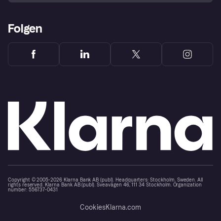
Folgen
Copyright © 2005-2026 Klarna Bank AB (publ). Headquarters: Stockholm, Sweden. All
rights reserved. Klarna Bank AB (publ). Sveavägen 46, 111 34 Stockholm. Organization
number: 556737-0431
Cookies
Klarna.com