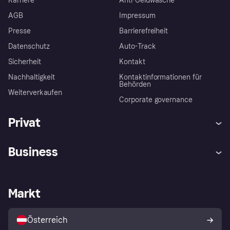
Karriere
Anti-Geldwäsche
AGB
Impressum
Presse
Barrierefreiheit
Datenschutz
Auto-Track
Sicherheit
Kontakt
Nachhaltigkeit
Kontaktinformationen für
Behörden
Weiterverkaufen
Corporate governance
Privat
Hilfe
Käuferschutzrichtlinien
Business
Einloggen
Beschwerden
Händlersupport
Entwicklerseite
Klarna App
Datenschutzeinstellungen
Händlerportal
Betriebsstatus
Markt
Shops entdecken
Dein Widerrufsrecht
Mit Klarna verkaufen
Plattformen und Partner
Österreich