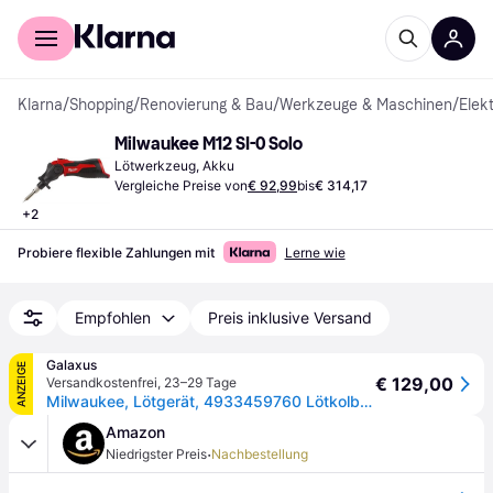
Für Shopper
Für Händler
Klarna
/
Shopping
/
Renovierung & Bau
/
Werkzeuge & Maschinen
/
Elek
Milwaukee M12 SI-0 Solo
Lötwerkzeug, Akku
Vergleiche Preise von
€ 92,99
bis
€ 314,17
+
2
Probiere flexible Zahlungen mit
Lerne wie
Empfohlen
Preis inklusive Versand
Galaxus
ANZEIGE
€ 129,00
Versandkostenfrei
,
23–29 Tage
Milwaukee, Lötgerät, 4933459760 Lötkolben (Lötkolben)
Amazon
·
Niedrigster Preis
Nachbestellung