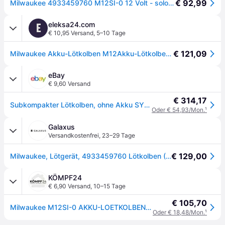
€ 92,99
Milwaukee 4933459760 M12SI-0 12 Volt - solo ohne Akku
eleksa24.com
E
€ 10,95 Versand
,
5–10 Tage
€ 121,09
Milwaukee Akku-Lötkolben M12Akku-Lötkolben M12SI-0
eBay
€ 9,60 Versand
€ 314,17
Subkompakter Lötkolben, ohne Akku SYSTEM M12 4933459760
Oder € 54,93/Mon.
¹
Galaxus
Versandkostenfrei
,
23–29 Tage
€ 129,00
Milwaukee, Lötgerät, 4933459760 Lötkolben (Lötkolben)
KÖMPF24
€ 6,90 Versand
,
10–15 Tage
€ 105,70
Milwaukee M12SI-0 AKKU-LOETKOLBEN 4933459760
Oder € 18,48/Mon.
¹