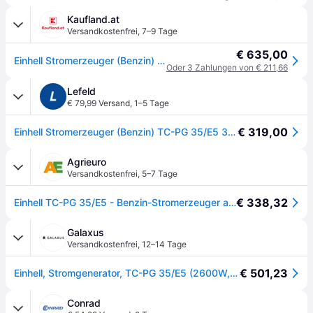
Kaufland.at
Versandkostenfrei
,
7–9 Tage
€ 635,00
Einhell Stromerzeuger (Benzin) TC-PG 35/E5
Oder 3 Zahlungen von € 211,66
Lefeld
€ 79,99 Versand
,
1–5 Tage
€ 319,00
Einhell Stromerzeuger (Benzin) TC-PG 35/E5 3100 Watt 15L Tank
Agrieuro
Versandkostenfrei
,
5–7 Tage
€ 338,32
Einhell TC-PG 35/E5 - Benzin-Stromerzeuger auf Rädern mit AVR-Regelung 3.1 kW - Dauerleistung 2.6 kW - 230V
Galaxus
Versandkostenfrei
,
12–14 Tage
€ 501,23
Einhell, Stromgenerator, TC-PG 35/E5 (2600W, 15l)
Conrad