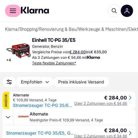
Für Shopper
Für Händler
Klarna
/
Shopping
/
Renovierung & Bau
/
Werkzeuge & Maschinen
/
Elek
Einhell TC-PG 35/E5
Generator, Benzin
Vergleiche Preise von
€ 284,00
bis
€ 635,00
Ab 3 Zahlungen von € 94,66 mit
+
4
Teste flexible Zahlungen*
Empfohlen
Preis inklusive Versand
Alternate
ANZEIGE
€ 284,00
€ 109,99 Versand
,
4 Tage
Oder 3 Zahlungen von € 94,66
Stromerzeuger TC-PG 35/E5, Generator
Alternate
·
Niedrigster Preis
€ 109,99 Versand
,
4 Tage
€ 284,00
Stromerzeuger TC-PG 35/E5, Generator
Oder 3 Zahlungen von € 94,66