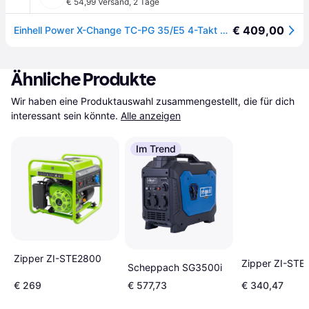
€ 54,99 Versand
,
2 Tage
€ 409,00
Einhell Power X-Change TC-PG 35/E5 4-Takt Stromerzeuger 4.1 kW 230 V 41.9 kg - []
Ähnliche Produkte
Wir haben eine Produktauswahl zusammengestellt, die für dich 
interessant sein könnte.
Alle anzeigen
Im Trend
Zipper ZI-STE2800
Zipper ZI-STE
Scheppach SG3500i
€ 269
€ 577,73
€ 340,47