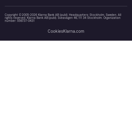
Copyright © 2005-2026 Klarna Bank AB (publ). Headquarters: Stockholm, Sweden. All
rights reserved. Klarna Bank AB (publ). Sveavägen 46, 111 34 Stockholm. Organization
number: 556737-0431
Cookies
Klarna.com