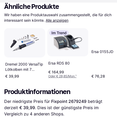
Ähnliche Produkte
Wir haben eine Produktauswahl zusammengestellt, die für dich 
interessant sein könnte.
Alle anzeigen
Im Trend
Ersa 0155JD
Ersa RDS 80
Dremel 2000 VersaTip
Lötkolben mit 7
€ 164,99
Wechselspitzen
€ 39,99
€ 76,28
Oder € 28,85/Mon.
¹
Produktinformationen
Der niedrigste Preis für 
Fixpoint 2679249
 beträgt 
derzeit 
€ 39,99
. Dies ist der günstigste Preis im 
Vergleich zu 
4
 anderen Shops.