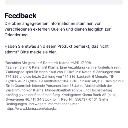
Feedback
Die oben angegebenen Informationen stammen von 
verschiedenen externen Quellen und dienen lediglich zur 
Orientierung.

Haben Sie etwas an diesem Produkt bemerkt, das nicht 
stimmt? Bitte 
melde sie hier
.
¹
Bezahlen Sie ganz in 6 Raten mit Klarna, *APR 17,90%.
*Zahlen Sie in 6 Raten mit Klarna. Eine Anzahlung kann erforderlich sein.
Zahlungsbeispiel für einen Kauf von 1000€ in 6 Raten: 5 Zahlungen von
174,82€ und die letzte Zahlung von 174,81€. Laufzeit: 6 Monate. TIN
17,90% APR 17,90%. Gesamtbetrag 1048,91€. Zinsen: 48,91€. Dies gilt nur
für in Österreich lebende Personen über 18 Jahre. Vorbehaltlich der
Zustimmung von Klarna. Mindestkaufbetrag 25€ und Höchstbetrag
abhängig von der Bonitätsprüfung. Kreditgeber: Klarna Bank AB (publ),
Sveavägen 46, 111 34 Stockholm, Reg. Nr.: 556737-0431. Siehe
Bedingungen und weitere Informationen unter
https://www.klarna.com/at/agb/
.