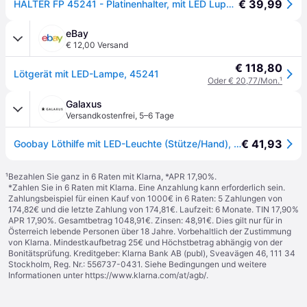
€ 39,99
HALTER FP 45241 - Platinenhalter, mit LED Lupe, Schwanenhals, helfende Hand
eBay
€ 12,00 Versand
€ 118,80
Lötgerät mit LED-Lampe, 45241
Oder € 20,77/Mon.
¹
Galaxus
Versandkostenfrei
,
5–6 Tage
€ 41,93
Goobay Löthilfe mit LED-Leuchte (Stütze/Hand), Lötgerät Zubehör, Schwarz
¹
Bezahlen Sie ganz in 6 Raten mit Klarna, *APR 17,90%.
*Zahlen Sie in 6 Raten mit Klarna. Eine Anzahlung kann erforderlich sein.
Zahlungsbeispiel für einen Kauf von 1000€ in 6 Raten: 5 Zahlungen von
174,82€ und die letzte Zahlung von 174,81€. Laufzeit: 6 Monate. TIN 17,90%
APR 17,90%. Gesamtbetrag 1048,91€. Zinsen: 48,91€. Dies gilt nur für in
Österreich lebende Personen über 18 Jahre. Vorbehaltlich der Zustimmung
von Klarna. Mindestkaufbetrag 25€ und Höchstbetrag abhängig von der
Bonitätsprüfung. Kreditgeber: Klarna Bank AB (publ), Sveavägen 46, 111 34
Stockholm, Reg. Nr.: 556737-0431. Siehe Bedingungen und weitere
Informationen unter
https://www.klarna.com/at/agb/
.