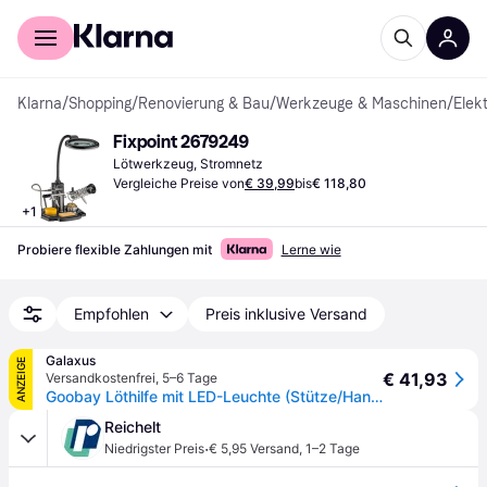
Für Shopper
Für Händler
Klarna
/
Shopping
/
Renovierung & Bau
/
Werkzeuge & Maschinen
/
Elek
Fixpoint 2679249
Lötwerkzeug, Stromnetz
Vergleiche Preise von
€ 39,99
bis
€ 118,80
+
1
Probiere flexible Zahlungen mit
Lerne wie
Empfohlen
Preis inklusive Versand
Galaxus
ANZEIGE
€ 41,93
Versandkostenfrei
,
5–6 Tage
Goobay Löthilfe mit LED-Leuchte (Stütze/Hand), Lötgerät Zubehör, Schwarz
Reichelt
·
Niedrigster Preis
€ 5,95 Versand
,
1–2 Tage