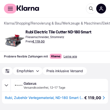
Für Shopper
Für Händler
Klarna
/
Shopping
/
Renovierung & Bau
/
Werkzeuge & Maschinen
/
Elek
Rubi Electric Tile Cutter ND-180 Smart
Fliesenschneider, Stromnetz
Preis
€ 119,00
Probiere flexible Zahlungen mit
Lerne wie
Empfohlen
Preis inklusive Versand
Galaxus
Versandkostenfrei
,
12–17 Tage
€ 119,00
Rubi, Zubehör Verlegematerial, ND-180 Smart (Schneidegerät)