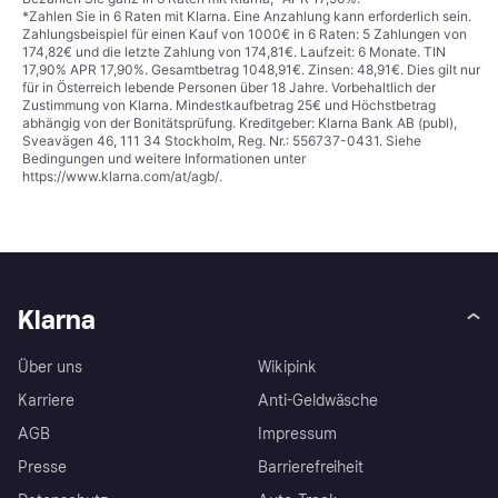
*Zahlen Sie in 6 Raten mit Klarna. Eine Anzahlung kann erforderlich sein.
Zahlungsbeispiel für einen Kauf von 1000€ in 6 Raten: 5 Zahlungen von
174,82€ und die letzte Zahlung von 174,81€. Laufzeit: 6 Monate. TIN
17,90% APR 17,90%. Gesamtbetrag 1048,91€. Zinsen: 48,91€. Dies gilt nur
für in Österreich lebende Personen über 18 Jahre. Vorbehaltlich der
Zustimmung von Klarna. Mindestkaufbetrag 25€ und Höchstbetrag
abhängig von der Bonitätsprüfung. Kreditgeber: Klarna Bank AB (publ),
Sveavägen 46, 111 34 Stockholm, Reg. Nr.: 556737-0431. Siehe
Bedingungen und weitere Informationen unter
https://www.klarna.com/at/agb/
.
Klarna
Über uns
Wikipink
Karriere
Anti-Geldwäsche
AGB
Impressum
Presse
Barrierefreiheit