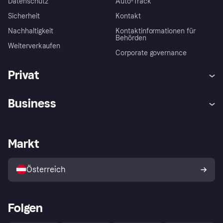
Datenschutz
Auto-Track
Sicherheit
Kontakt
Nachhaltigkeit
Kontaktinformationen für
Behörden
Weiterverkaufen
Corporate governance
Privat
Hilfe
Käuferschutzrichtlinien
Business
Einloggen
Beschwerden
Händlersupport
Entwicklerseite
Klarna App
Datenschutzeinstellungen
Händlerportal
Betriebsstatus
Markt
Shops entdecken
Dein Widerrufsrecht
Mit Klarna verkaufen
Plattformen und Partner
Österreich
Folgen