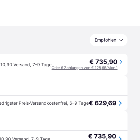
Empfohlen
€ 735,90
 10,90 Versand
,
7–9 Tage
Oder 6 Zahlungen von € 128,65/Mon.
¹
€ 629,69
·
edrigster Preis
Versandkostenfrei
,
6–9 Tage
€ 735,90
10,90 Versand
,
7–9 Tage