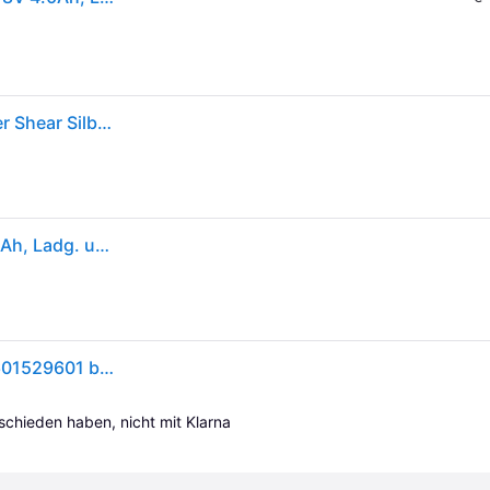
Bosch Professional Gna 18v-16 E Professional Power Shear Silber One Size / EU Plug 220V
Akku-Nager GNA 18V-16 E, 2 Akku ProCORE18V 4.0Ah, Ladg. u. L-BOXX
Bosch Professional Akku-Knabber GNA 18V-16 E 0601529601 bürstenlos, inkl. 2. Akku, inkl. Ladegerät
tschieden haben, nicht mit Klarna 