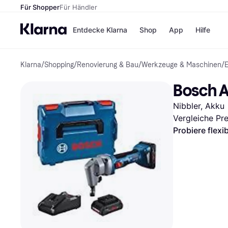
Für Shopper
Für Händler
Entdecke Klarna
Shop
App
Hilfe
Klarna
/
Shopping
/
Renovierung & Bau
/
Werkzeuge & Maschinen
/
Zahlungsmethoden
Shops
Zahlungsmethoden
MediaM
Bosch A
Sofort bezahlen
H&M
Bezahle in 3
Temu
Nibbler, Akku
Teilzahlungen
Kauflan
Bezahle in bis zu 30
Samsu
Vergleiche Pr
Tagen
Probiere flexi
Ratenzahlung
Alle Shops