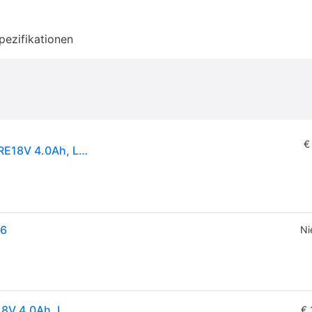
pezifikationen
€
Bosch Akku-Nager GNA 18V-16 E, 2 Akku ProCORE18V 4.0Ah, Ladg. u. L-BOXX - 0601529601
16
Ni
Bosch Akku-Nager GNA 18V-16 E, 2 Akku ProCORE18V 4.0Ah, Ladg. u. L-BOXX - 0601529601
€ 