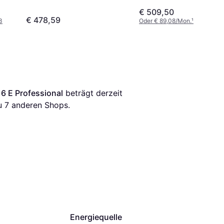
€ 509,50
€ 478,59
3
Oder € 89,08/Mon.
¹
 E Professional
 beträgt derzeit 
u 
7
 anderen Shops.
Energiequelle