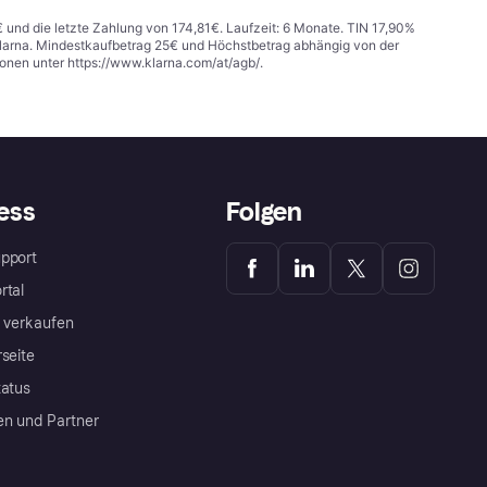
€ und die letzte Zahlung von 174,81€. Laufzeit: 6 Monate. TIN 17,90%
 Klarna. Mindestkaufbetrag 25€ und Höchstbetrag abhängig von der
ionen unter
https://www.klarna.com/at/agb/
.
ess
Folgen
pport
rtal
a verkaufen
rseite
tatus
en und Partner