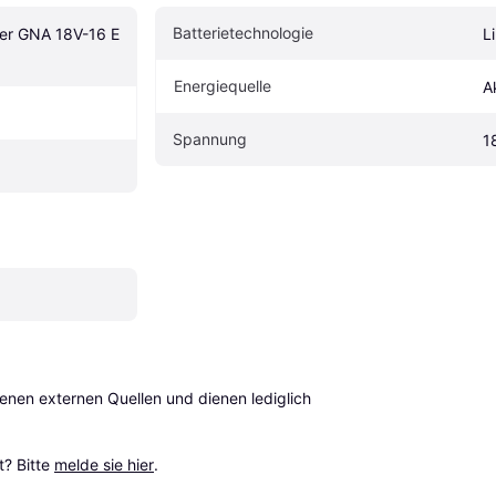
Batterietechnologie
r GNA 18V-16 E 
L
Energiequelle
A
Spannung
1
en externen Quellen und dienen lediglich 
? Bitte 
melde sie hier
.