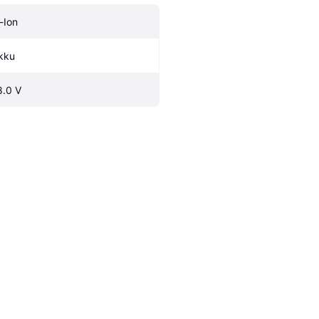
i-Ion
kku
8.0 V