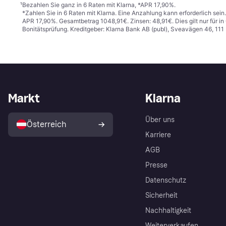
¹
Bezahlen Sie ganz in 6 Raten mit Klarna, *APR 17,90%.
*Zahlen Sie in 6 Raten mit Klarna. Eine Anzahlung kann erforderlich sei
APR 17,90%. Gesamtbetrag 1048,91€. Zinsen: 48,91€. Dies gilt nur für 
Bonitätsprüfung. Kreditgeber: Klarna Bank AB (publ), Sveavägen 46, 11
Markt
Klarna
Über uns
Österreich
Karriere
AGB
Presse
Datenschutz
Sicherheit
Nachhaltigkeit
Weiterverkaufen