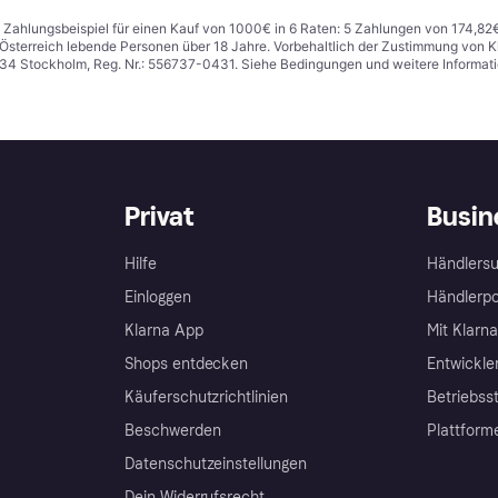
n. Zahlungsbeispiel für einen Kauf von 1000€ in 6 Raten: 5 Zahlungen von 174,82
in Österreich lebende Personen über 18 Jahre. Vorbehaltlich der Zustimmung von
1 34 Stockholm, Reg. Nr.: 556737-0431. Siehe Bedingungen und weitere Informat
Privat
Busin
Hilfe
Händlersu
Einloggen
Händlerpo
Klarna App
Mit Klarn
Shops entdecken
Entwickle
Käuferschutzrichtlinien
Betriebss
Beschwerden
Plattform
Datenschutzeinstellungen
Dein Widerrufsrecht