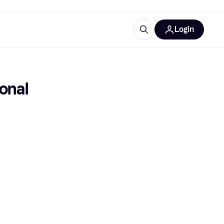
Login
Weitere Informationen
sstattung
M
Was ist Klarna?
onal
tegorien