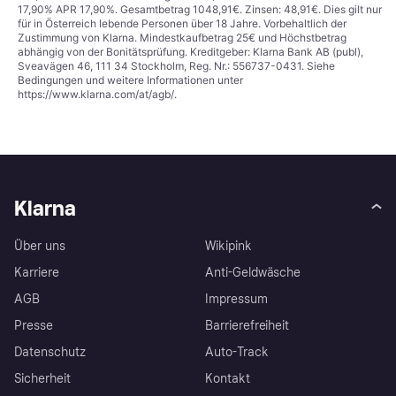
17,90% APR 17,90%. Gesamtbetrag 1048,91€. Zinsen: 48,91€. Dies gilt nur
für in Österreich lebende Personen über 18 Jahre. Vorbehaltlich der
Zustimmung von Klarna. Mindestkaufbetrag 25€ und Höchstbetrag
abhängig von der Bonitätsprüfung. Kreditgeber: Klarna Bank AB (publ),
Sveavägen 46, 111 34 Stockholm, Reg. Nr.: 556737-0431. Siehe
Bedingungen und weitere Informationen unter
https://www.klarna.com/at/agb/
.
Klarna
Über uns
Wikipink
Karriere
Anti-Geldwäsche
AGB
Impressum
Presse
Barrierefreiheit
Datenschutz
Auto-Track
Sicherheit
Kontakt