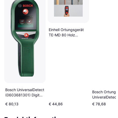
Einhell Ortungsgerät
TE-MD 80 Holz
Spannungsführende
Leitungen
Bosch UniversalDetect
Bosch Ortungs
(0603681301) Digital
UniveralDetect
Detector
Schritt-für-Schr
€ 80,13
€ 44,86
€ 78,68