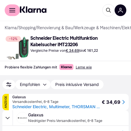
Für Shopper
Für Händler
Klarna
/
Shopping
/
Renovierung & Bau
/
Werkzeuge & Maschinen
/
Elek
Schneider Electric Multifunktion 
-12%
Kabelsucher IMT23206
Vergleiche Preise von
€ 34,69
bis
€ 161,22
Probiere flexible Zahlungen mit
Lerne wie
Empfohlen
Preis inklusive Versand
Galaxus
ANZEIGE
€ 34,69
Versandkostenfrei
,
6–8 Tage
Schneider Electric, Multimeter, THORSMAN Multifunktions Kabelsucher mit Sender und Empfänger (Kabeltester)
Galaxus
·
Niedrigster Preis
Versandkostenfrei
,
6–8 Tage