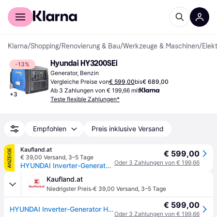
Für Shopper
Für Händler
Klarna
/
Shopping
/
Renovierung & Bau
/
Werkzeuge & Maschinen
/
Elek
Hyundai HY3200SEi
-13%
Generator, Benzin
Vergleiche Preise von
€ 599,00
bis
€ 689,00
Ab 3 Zahlungen von € 199,66 mit
+
3
Teste flexible Zahlungen*
Empfohlen
Preis inklusive Versand
Kaufland.at
ANZEIGE
€ 599,00
€ 39,00 Versand
,
3–5 Tage
Oder 3 Zahlungen von € 199,66
HYUNDAI Inverter-Generator HY3200SEi D (3.2 kW, Elektrostart, 2 x 230V + 1 x 12V)
Kaufland.at
·
Niedrigster Preis
€ 39,00 Versand
,
3–5 Tage
€ 599,00
HYUNDAI Inverter-Generator HY3200SEi D (3.2 kW, Elektrostart, 2 x 230V + 1 x 12V)
Oder 3 Zahlungen von € 199,66