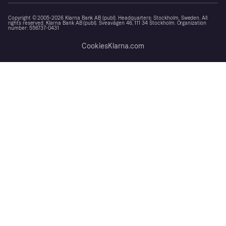
Copyright © 2005-2026 Klarna Bank AB (publ). Headquarters: Stockholm, Sweden. All
rights reserved. Klarna Bank AB (publ). Sveavägen 46, 111 34 Stockholm. Organization
number: 556737-0431
Cookies
Klarna.com