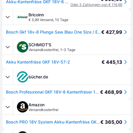
Akku-Kantenfräse GKF 18V-8 Professional solo + Taucheinheit, Oberfräse
Oder 3 Zahlungen von € 116,66
Bricoinn
€ 5,99 Versand
,
10 Tage
€ 427,99
Bosch Gkf 18v-8 Plunge Saw Blau One Size / EU Plug 220V
SCHMIDT'S
Versandkostenfrei
,
1–3 Tage
€ 445,13
Akku Kantenfräse GKF 18V-57-2
bücher.de
€ 468,99
Bosch Professional GKF 18V-8 Kantenfräser 18V
Amazon
Versandkostenfrei
€ 365,00
Bosch PRO 18V System Akku-Kantenfräse GKF 18V-8 (Parallelanschl., 2x Saugadapter Fr., Spanschutz, 8mm-Spannz., Spannschl., TE-Taucheinheit, 2x Saugadapter Taucheinh., L-BOXX o. Akku/Ladeger.)