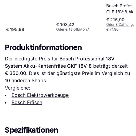
Bosch Professi
GLF 18V-8 Akk
Kantenfräse So
€ 215,90
€ 103,42
Oder 3 Zahlunge
€ 195,99
Oder € 18,08/Mon.
¹
€ 71,96
Produktinformationen
Der niedrigste Preis für 
Bosch Professional 18V 
System Akku-Kantenfräse GKF 18V-8
 beträgt derzeit 
€ 350,00
. Dies ist der günstigste Preis im Vergleich zu 
10
 anderen Shops.
Vergleiche:
Bosch Elektrowerkzeuge
Bosch Fräsen
Spezifikationen