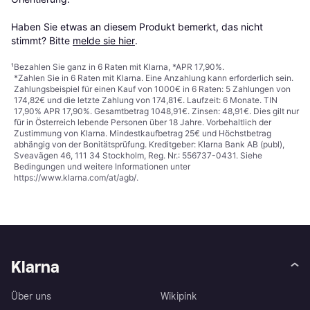
Haben Sie etwas an diesem Produkt bemerkt, das nicht 
stimmt? Bitte 
melde sie hier
.
¹
Bezahlen Sie ganz in 6 Raten mit Klarna, *APR 17,90%.
*Zahlen Sie in 6 Raten mit Klarna. Eine Anzahlung kann erforderlich sein.
Zahlungsbeispiel für einen Kauf von 1000€ in 6 Raten: 5 Zahlungen von
174,82€ und die letzte Zahlung von 174,81€. Laufzeit: 6 Monate. TIN
17,90% APR 17,90%. Gesamtbetrag 1048,91€. Zinsen: 48,91€. Dies gilt nur
für in Österreich lebende Personen über 18 Jahre. Vorbehaltlich der
Zustimmung von Klarna. Mindestkaufbetrag 25€ und Höchstbetrag
abhängig von der Bonitätsprüfung. Kreditgeber: Klarna Bank AB (publ),
Sveavägen 46, 111 34 Stockholm, Reg. Nr.: 556737-0431. Siehe
Bedingungen und weitere Informationen unter
https://www.klarna.com/at/agb/
.
Klarna
Über uns
Wikipink