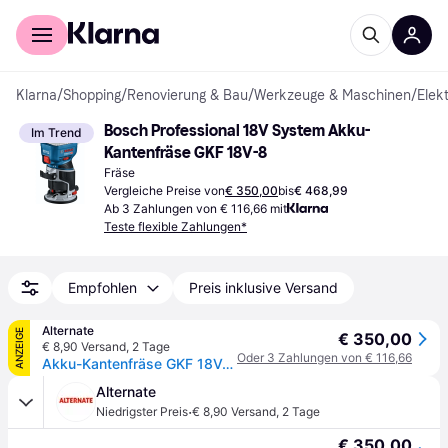
Für Shopper
Für Händler
Klarna
/
Shopping
/
Renovierung & Bau
/
Werkzeuge & Maschinen
/
Elek
Bosch Professional 18V System Akku-
Im Trend
Kantenfräse GKF 18V-8
Fräse
Vergleiche Preise von
€ 350,00
bis
€ 468,99
Ab 3 Zahlungen von € 116,66 mit
Teste flexible Zahlungen*
Empfohlen
Preis inklusive Versand
Alternate
ANZEIGE
€ 350,00
€ 8,90 Versand
,
2 Tage
Oder 3 Zahlungen von € 116,66
Akku-Kantenfräse GKF 18V-8 Professional solo + Taucheinheit, Oberfräse
Alternate
·
Niedrigster Preis
€ 8,90 Versand
,
2 Tage
€ 350,00