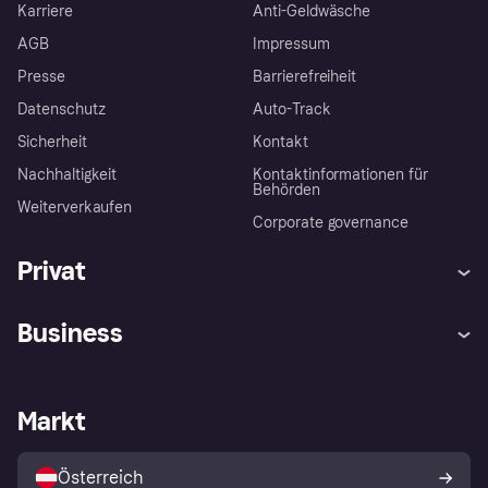
Karriere
Anti-Geldwäsche
AGB
Impressum
Presse
Barrierefreiheit
Datenschutz
Auto-Track
Sicherheit
Kontakt
Nachhaltigkeit
Kontaktinformationen für
Behörden
Weiterverkaufen
Corporate governance
Privat
Hilfe
Käuferschutzrichtlinien
Business
Einloggen
Beschwerden
Händlersupport
Entwicklerseite
Klarna App
Datenschutzeinstellungen
Händlerportal
Betriebsstatus
Markt
Shops entdecken
Dein Widerrufsrecht
Mit Klarna verkaufen
Plattformen und Partner
Österreich