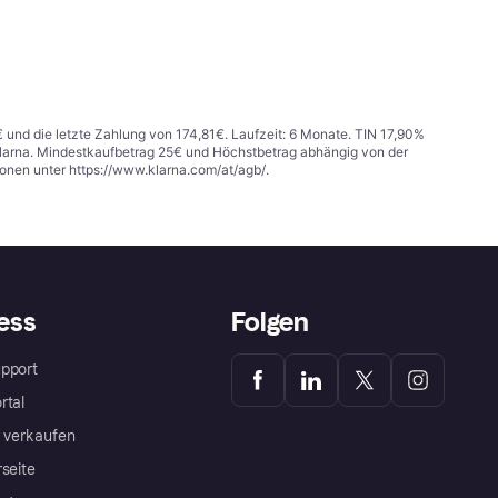
€ und die letzte Zahlung von 174,81€. Laufzeit: 6 Monate. TIN 17,90%
 Klarna. Mindestkaufbetrag 25€ und Höchstbetrag abhängig von der
ionen unter
https://www.klarna.com/at/agb/
.
ess
Folgen
pport
rtal
a verkaufen
rseite