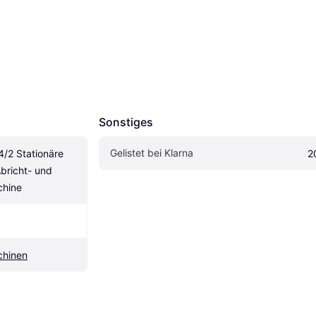
Sonstiges
Gelistet bei Klarna
/2 Stationäre 
2
richt- und 
chine
chinen