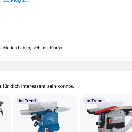
Einhell Tc-sp 204/2 Electric Planer Orange One Size / EU Plug 220V
tschieden haben, nicht mit Klarna 
für dich interessant sein könnte.
Im Trend
Im Trend