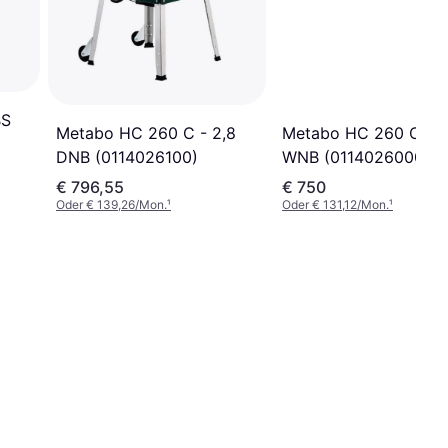
BS
Metabo HC 260 C - 2
Metabo HC 260 C - 2,8
WNB (0114026000)
DNB (0114026100)
€ 796,55
€ 750
Oder € 139,26/Mon.
¹
Oder € 131,12/Mon.
¹