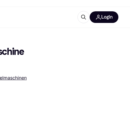
Login
Weitere Informationen
sstattung
M
Was ist Klarna?
chine 
elmaschinen
tegorien