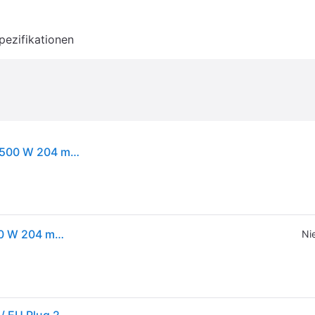
pezifikationen
Einhell TC-SP 204/2 Stationäre Hobelmaschine 1500 W 204 mm Hobelbreite ( 4419952 )
Einhell TC-SP 204/2 Stationäre Hobelmaschine 1500 W 204 mm Hobelbreite ( 4419952 )
Ni