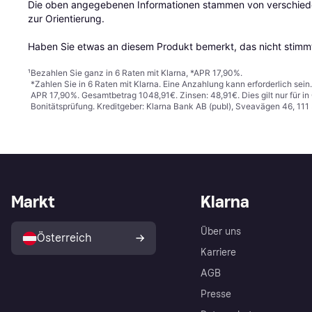
Die oben angegebenen Informationen stammen von verschieden
zur Orientierung.

Haben Sie etwas an diesem Produkt bemerkt, das nicht stimmt
¹
Bezahlen Sie ganz in 6 Raten mit Klarna, *APR 17,90%.
*Zahlen Sie in 6 Raten mit Klarna. Eine Anzahlung kann erforderlich sei
APR 17,90%. Gesamtbetrag 1048,91€. Zinsen: 48,91€. Dies gilt nur für 
Bonitätsprüfung. Kreditgeber: Klarna Bank AB (publ), Sveavägen 46, 11
Markt
Klarna
Über uns
Österreich
Karriere
AGB
Presse