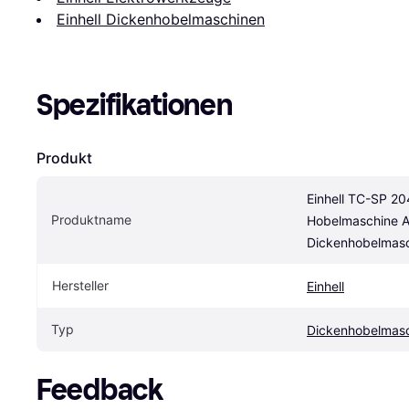
Einhell Dickenhobelmaschinen
Spezifikationen
Produkt
Einhell TC-SP 204
Produktname
Hobelmaschine Ab
Dickenhobelmas
Hersteller
Einhell
Typ
Dickenhobelmas
Feedback