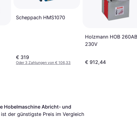
Scheppach HMS1070
Holzmann HOB 260A
230V
€ 319
€ 912,44
Oder 3 Zahlungen von € 106,33
re Hobelmaschine Abricht- und 
 ist der günstigste Preis im Vergleich 