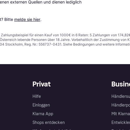
en externen Quellen und dienen lediglich 
? Bitte 
melde sie hier
.
n. Zahlungsbeispiel für einen Kauf von 1000€ in 6 Raten: 5 Zahlungen von 174,82
in Österreich lebende Personen über 18 Jahre. Vorbehaltlich der Zustimmung von
1 34 Stockholm, Reg. Nr.: 556737-0431. Siehe Bedingungen und weitere Informat
Privat
Busin
Hilfe
Händlersu
Einloggen
Händlerpo
Klarna App
Mit Klarn
Shops entdecken
Entwickle