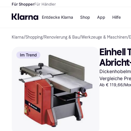
Für Shopper
Für Händler
Entdecke Klarna
Shop
App
Hilfe
Klarna
/
Shopping
/
Renovierung & Bau
/
Werkzeuge & Maschinen
/
Zahlungsmethoden
Shops
Zahlungsmethoden
MediaM
Einhell
Sofort bezahlen
H&M
Im Trend
Bezahle in 3
Temu
Abricht
Teilzahlungen
Kauflan
Bezahle in bis zu 30
Samsu
Dickenhobelm
Tagen
Vergleiche Pr
Ratenzahlung
Ab € 119,66/Mon
Alle Shops