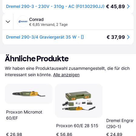
€ 45,89
Dremel 290-3 - 230V - 310g - AC (F0130290JJ)
Conrad
€ 6,85 Versand
,
2 Tage
€ 37,99
Dremel 290-3/4 Graviergerät 35 W - []
Ähnliche Produkte
Wir haben eine Produktauswahl zusammengestellt, die für dich 
interessant sein könnte.
Alle anzeigen
Proxxon Micromot
60/EF
Dremel Engrav
Proxxon 60/E 28 515
(290-1)
€ 26,98
€ 56,86
€ 24,89