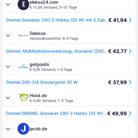
eleksa24.com
E
€ 10,95 Versand
,
5–10 Tage
€ 41,94
Dremel Gravierer 290-3 Hobby (35 W) mit 3 Zubehöre, 4 Designschablonen
Galaxus
Versandkostenfrei
,
6–9 Tage
€ 42,77
Dremel, Multifunktionswerkzeug, Gravierer (290-3 Hobby)
getgoods
€ 6,95 Versand
,
1–2 Tage
€ 37,99
Dremel 290-3/4 Graviergerät 35 W
Hood.de
€ 4,90 Versand
,
1–3 Tage
€ 49,99
Dremel DREMEL Gravierer 290-3 Hobby (35 W) mit 3 Zubehöre, 4 Designschablonen
jacob.de