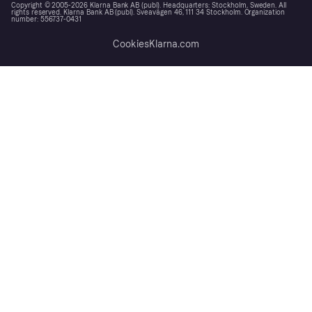
Copyright © 2005-2026 Klarna Bank AB (publ). Headquarters: Stockholm, Sweden. All
rights reserved. Klarna Bank AB (publ). Sveavägen 46, 111 34 Stockholm. Organization
number: 556737-0431
Cookies
Klarna.com