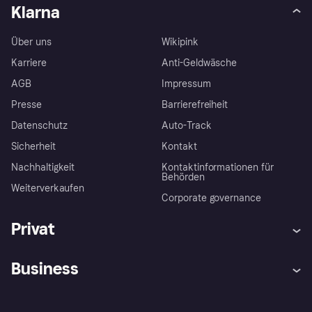
Klarna
Über uns
Wikipink
Karriere
Anti-Geldwäsche
AGB
Impressum
Presse
Barrierefreiheit
Datenschutz
Auto-Track
Sicherheit
Kontakt
Nachhaltigkeit
Kontaktinformationen für
Behörden
Weiterverkaufen
Corporate governance
Privat
Hilfe
Käuferschutzrichtlinien
Business
Einloggen
Beschwerden
Händlersupport
Entwicklerseite
Klarna App
Datenschutzeinstellungen