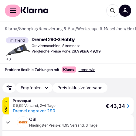
Für Shopper
Für Händler
Klarna
/
Shopping
/
Renovierung & Bau
/
Werkzeuge & Maschinen
/
Elek
Dremel 290-3 Hobby
Im Trend
Graviermaschine, Stromnetz
Vergleiche Preise von
€ 28,99
bis
€ 49,99
+
3
Probiere flexible Zahlungen mit
Lerne wie
Empfohlen
Preis inklusive Versand
Proshop.at
ANZEIGE
€ 43,34
€ 5,99 Versand
,
2–4 Tage
Dremel engraver 290
OBI
·
Niedrigster Preis
€ 4,95 Versand
,
3 Tage