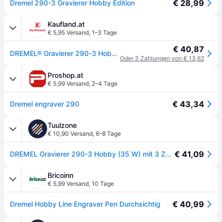
€ 28,99
Dremel 290-3 Gravierer Hobby Edition
Kaufland.at
€ 5,95 Versand
,
1–3 Tage
€ 40,87
DREMEL® Gravierer 290-3 Hobby (35 W) mit 3 Zubehöre, 4 Designschablonen
Oder 3 Zahlungen von € 13,62
Proshop.at
€ 5,99 Versand
,
2–4 Tage
€ 43,34
Dremel engraver 290
Tuulzone
€ 10,90 Versand
,
6–8 Tage
€ 41,09
DREMEL Gravierer 290-3 Hobby (35 W) mit 3 Zubehöre, 4 Designschablonen - F0130290JJ
Bricoinn
€ 5,99 Versand
,
10 Tage
€ 40,99
Dremel Hobby Line Engraver Pen Durchsichtig