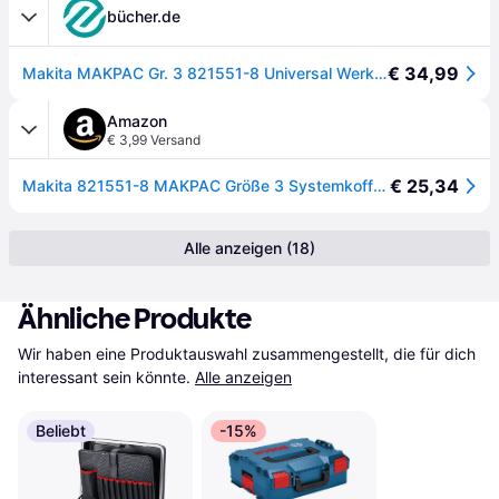
bücher.de
€ 34,99
Makita MAKPAC Gr. 3 821551-8 Universal Werkzeugkoffer unbestückt 1 Stück (L x B x H) 295 x 395 x 210 mm - Blau
Amazon
€ 3,99 Versand
€ 25,34
Makita 821551-8 MAKPAC Größe 3 Systemkoffer, Werkzeugkoffer, Transportkoffer, verknüpfbar an Koffersystem, mit Tragegriff, 395 x 295 x 210 mm (LxBxH)
Alle anzeigen (18)
Ähnliche Produkte
Wir haben eine Produktauswahl zusammengestellt, die für dich 
interessant sein könnte.
Alle anzeigen
Beliebt
-15%