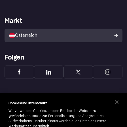
Einloggen
Beschwerden
Händlersupport
Entwicklerseite
Klarna App
Datenschutzeinstellungen
Händlerportal
Betriebsstatus
Markt
Shops entdecken
Dein Widerrufsrecht
Mit Klarna verkaufen
Plattformen und Partner
Österreich
Folgen
Cookies und Datenschutz
Wir verwenden Cookies, um den Betrieb der Website zu
gewährleisten, sowie zur Personalisierung und Analyse Ihres
Surfverhaltens. Darüber hinaus werden auch Daten an unsere
Werbepartner übermittelt.