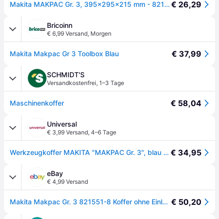
€ 26,29
Makita MAKPAC Gr. 3, 395x295x215 mm - 821551-8
Bricoinn
€ 6,99 Versand
,
Morgen
€ 37,99
Makita Makpac Gr 3 Toolbox Blau
SCHMIDT'S
Versandkostenfrei
,
1–3 Tage
€ 58,04
Maschinenkoffer
Universal
€ 3,99 Versand
,
4–6 Tage
€ 34,95
Werkzeugkoffer MAKITA "MAKPAC Gr. 3", blau (türkis), B:29,5cm H:21,5cm T:39,5cm, Kunststoff, Aufbewahrungsboxen, Werkzeugkoffer, unbefüllt, BxHxT: 29,5x21,7x39,5 cm
eBay
€ 4,99 Versand
€ 50,20
Makita Makpac Gr. 3 821551-8 Koffer ohne Einlage