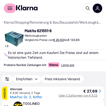
Für Shopper
Für Händler
Klarna
/
Shopping
/
Renovierung & Bau
/
Bauzubehör
/
Werkzeugkästen
Makita ‎821551-8
Werkzeugkasten
Vergleiche Preise von
€ 20,93
bis
€ 132,65
+
3
Es ist eine gute Zeit zum Kaufen! Die Preise sind auf einem 
historischen Tiefstand.
Probiere flexible Zahlungen mit
Lerne wie
Empfohlen
Preis inklusive Versand
Alternate
ANZEIGE
€ 27,69
€ 8,90 Versand
,
2 Tage
Oder 3 Zahlungen von € 9,23
MakPac Gr. 3, Koffer
TOOLINEO