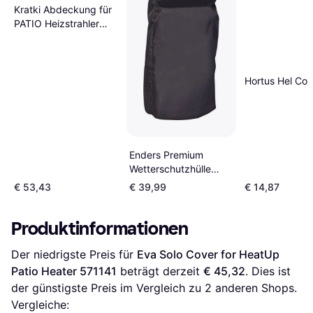
Kratki Abdeckung für
PATIO Heizstrahler
schwarz Öko-Version
Hortus Hel Cov
Enders Premium
Wetterschutzhülle
Pure
€ 53,43
€ 39,99
€ 14,87
Produktinformationen
Der niedrigste Preis für 
Eva Solo Cover for HeatUp 
Patio Heater 571141
 beträgt derzeit 
€ 45,32
. Dies ist 
der günstigste Preis im Vergleich zu 
2
 anderen Shops.
Vergleiche: