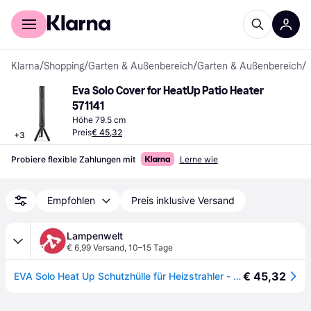
Für Shopper
Für Händler
Klarna
/
Shopping
/
Garten & Außenbereich
/
Garten & Außenbereich
/
A
Eva Solo Cover for HeatUp Patio Heater 
571141
Höhe 79.5 cm
Preis
€ 45,32
+
3
Probiere flexible Zahlungen mit
Lerne wie
Empfohlen
Preis inklusive Versand
Lampenwelt
€ 6,99 Versand
,
10–15 Tage
€ 45,32
EVA Solo Heat Up Schutzhülle für Heizstrahler - schwarz