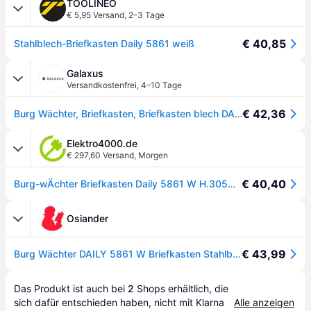
TOOLINEO
€ 5,95 Versand
,
2–3 Tage
€ 40,85
Stahlblech-Briefkasten Daily 5861 weiß
Galaxus
Versandkostenfrei
,
4–10 Tage
€ 42,36
Burg Wächter, Briefkasten, Briefkasten blech DAILY 5861 (31.50 x 22.50 x 30.50cm)
Elektro4000.de
€ 297,60 Versand
,
Morgen
€ 40,40
Burg-wÄchter Briefkasten Daily 5861 W H.305mm B.225mm T.75mm weiß STA DIN B5
Osiander
€ 43,99
Burg Wächter DAILY 5861 W Briefkasten Stahlblech Weiß Schlüsselschloss
Das Produkt ist auch bei 
2
Shops
 erhältlich, die 
sich dafür entschieden haben, nicht mit Klarna 
Alle anzeigen