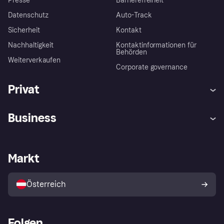
Presse
Barrierefreiheit
Datenschutz
Auto-Track
Sicherheit
Kontakt
Nachhaltigkeit
Kontaktinformationen für
Behörden
Weiterverkaufen
Corporate governance
Privat
Hilfe
Käuferschutzrichtlinien
Business
Einloggen
Beschwerden
Händlersupport
Entwicklerseite
Klarna App
Datenschutzeinstellungen
Händlerportal
Betriebsstatus
Markt
Shops entdecken
Dein Widerrufsrecht
Mit Klarna verkaufen
Plattformen und Partner
Österreich
Folgen