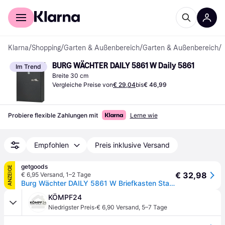
Für Shopper
Für Händler
Klarna
/
Shopping
/
Garten & Außenbereich
/
Garten & Außenbereich
/
B
BURG WÄCHTER DAILY 5861 W Daily 5861
Im Trend
Breite 30 cm
Vergleiche Preise von
€ 29,04
bis
€ 46,99
Probiere flexible Zahlungen mit
Lerne wie
Empfohlen
Preis inklusive Versand
getgoods
ANZEIGE
€ 32,98
€ 6,95 Versand
,
1–2 Tage
Burg Wächter DAILY 5861 W Briefkasten Stahlblech Weiß Schlüsselschloss
KÖMPF24
·
Niedrigster Preis
€ 6,90 Versand
,
5–7 Tage