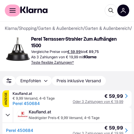
Für Shopper
Für Händler
Klarna
/
Shopping
/
Garten & Außenbereich
/
Garten & Außenbereich
/
T
Perel Terrassen-Strahler Zum Aufhängen 
1500
Vergleiche Preise von
€ 59,99
bis
€ 89,75
Ab 3 Zahlungen von € 19,99 mit
Teste flexible Zahlungen*
Empfohlen
Preis inklusive Versand
Kaufland.at
ANZEIGE
€ 59,99
€ 9,99 Versand
,
4–6 Tage
Oder 3 Zahlungen von € 19,99
Perel 450684
Kaufland.at
·
Niedrigster Preis
€ 9,99 Versand
,
4–6 Tage
€ 59,99
Perel 450684
Oder 3 Zahlungen von € 19,99