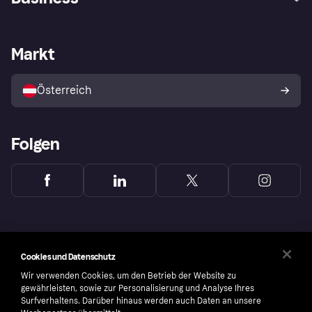
Einloggen
Beschwerden
Händlersupport
Entwicklerseite
Klarna App
Datenschutzeinstellungen
Händlerportal
Betriebsstatus
Markt
Shops entdecken
Dein Widerrufsrecht
Mit Klarna verkaufen
Plattformen und Partner
Österreich
Folgen
Cookies und Datenschutz
Wir verwenden Cookies, um den Betrieb der Website zu
gewährleisten, sowie zur Personalisierung und Analyse Ihres
Surfverhaltens. Darüber hinaus werden auch Daten an unsere