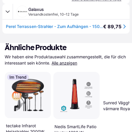
Galaxus
Versandkostenfrei
,
10–12 Tage
€ 89,75
Perel Terrassen-Strahler - Zum Aufhängen - 1500 W - Im Retro-Design, Heizstrahler, Schwarz
Ähnliche Produkte
Wir haben eine Produktauswahl zusammengestellt, die für dich 
interessant sein könnte.
Alle anzeigen
Im Trend
Sunred Väggh
värmare Royal
Diamond Dark
W roséguld
tectake Infrarot
Nedis SmartLife Patio
Heizstrahler 2000W