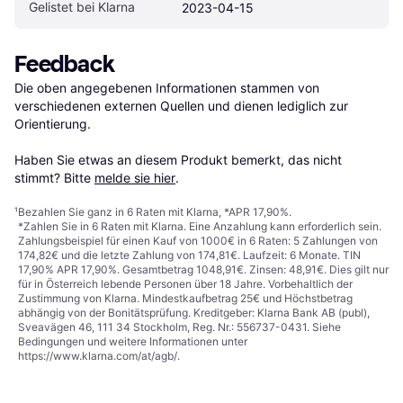
Gelistet bei Klarna
2023-04-15
Feedback
Die oben angegebenen Informationen stammen von 
verschiedenen externen Quellen und dienen lediglich zur 
Orientierung.

Haben Sie etwas an diesem Produkt bemerkt, das nicht 
stimmt? Bitte 
melde sie hier
.
¹
Bezahlen Sie ganz in 6 Raten mit Klarna, *APR 17,90%.
*Zahlen Sie in 6 Raten mit Klarna. Eine Anzahlung kann erforderlich sein.
Zahlungsbeispiel für einen Kauf von 1000€ in 6 Raten: 5 Zahlungen von
174,82€ und die letzte Zahlung von 174,81€. Laufzeit: 6 Monate. TIN
17,90% APR 17,90%. Gesamtbetrag 1048,91€. Zinsen: 48,91€. Dies gilt nur
für in Österreich lebende Personen über 18 Jahre. Vorbehaltlich der
Zustimmung von Klarna. Mindestkaufbetrag 25€ und Höchstbetrag
abhängig von der Bonitätsprüfung. Kreditgeber: Klarna Bank AB (publ),
Sveavägen 46, 111 34 Stockholm, Reg. Nr.: 556737-0431. Siehe
Bedingungen und weitere Informationen unter
https://www.klarna.com/at/agb/
.