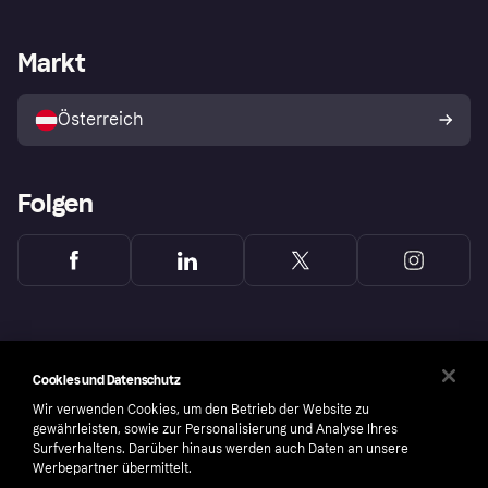
Händlersupport
Entwicklerseite
Klarna App
Datenschutzeinstellungen
Händlerportal
Betriebsstatus
Markt
Shops entdecken
Dein Widerrufsrecht
Mit Klarna verkaufen
Plattformen und Partner
Österreich
Folgen
Cookies und Datenschutz
Wir verwenden Cookies, um den Betrieb der Website zu
gewährleisten, sowie zur Personalisierung und Analyse Ihres
Surfverhaltens. Darüber hinaus werden auch Daten an unsere
Werbepartner übermittelt.