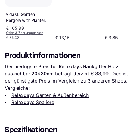
vidaXL Garden
Pergola with Planter
Grey Firwood
€ 105,99
300x110cm
Oder 3 Zahlungen von
€ 13,15
€ 3,85
€ 35,33
Produktinformationen
Der niedrigste Preis für 
Relaxdays Rankgitter Holz, 
ausziehbar 20x30cm
 beträgt derzeit 
€ 33,99
. Dies ist 
der günstigste Preis im Vergleich zu 
3
 anderen Shops.
Vergleiche:
Relaxdays Garten & Außenbereich
Relaxdays Spaliere
Spezifikationen