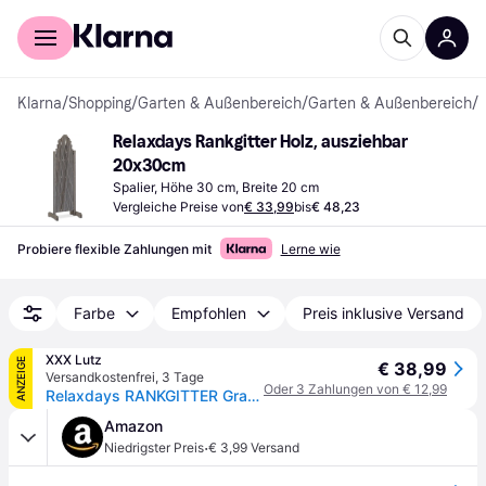
Für Shopper
Für Händler
Klarna
/
Shopping
/
Garten & Außenbereich
/
Garten & Außenbereich
/
S
Relaxdays Rankgitter Holz, ausziehbar 
20x30cm
Spalier, Höhe 30 cm, Breite 20 cm
Vergleiche Preise von
€ 33,99
bis
€ 48,23
Probiere flexible Zahlungen mit
Lerne wie
Farbe
Empfohlen
Preis inklusive Versand
XXX Lutz
ANZEIGE
€ 38,99
Versandkostenfrei
,
3 Tage
Oder 3 Zahlungen von € 12,99
Relaxdays RANKGITTER Grau Tannenholz ausziehbar 98 cm Grau
Amazon
·
Niedrigster Preis
€ 3,99 Versand