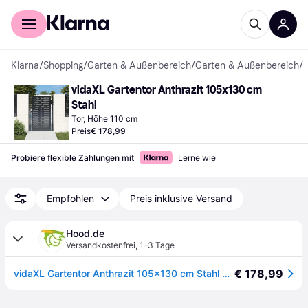
Für Shopper
Für Händler
Klarna
/
Shopping
/
Garten & Außenbereich
/
Garten & Außenbereich
/
T
vidaXL Gartentor Anthrazit 105x130 cm 
Stahl
Tor, Höhe 110 cm
Preis
€ 178,99
Probiere flexible Zahlungen mit
Lerne wie
Empfohlen
Preis inklusive Versand
Hood.de
Versandkostenfrei
,
1–3 Tage
€ 178,99
vidaXL Gartentor Anthrazit 105x130 cm Stahl Quadratisches Design