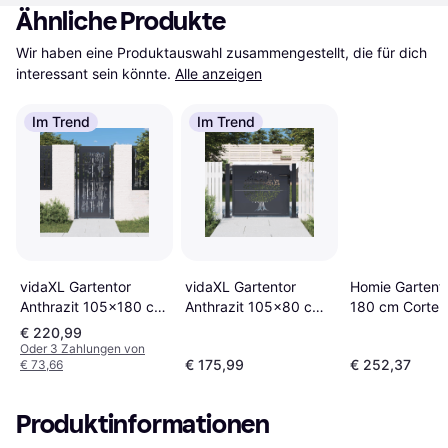
Ähnliche Produkte
Wir haben eine Produktauswahl zusammengestellt, die für dich 
interessant sein könnte.
Alle anzeigen
Im Trend
Im Trend
vidaXL Gartentor
vidaXL Gartentor
Homie Gartent
Anthrazit 105x180 cm
Anthrazit 105x80 cm
180 cm Corten
Stahl Bambus-Design
Stahl Baum-Design
Gras-Design
€ 220,99
Oder 3 Zahlungen von
€ 175,99
€ 252,37
€ 73,66
Produktinformationen