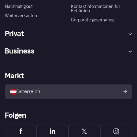
Nachhaltigkeit
Kontaktinformationen für
Behörden
Weiterverkaufen
Corporate governance
Privat
Hilfe
Käuferschutzrichtlinien
Business
Einloggen
Beschwerden
Händlersupport
Entwicklerseite
Klarna App
Datenschutzeinstellungen
Händlerportal
Betriebsstatus
Markt
Shops entdecken
Dein Widerrufsrecht
Mit Klarna verkaufen
Plattformen und Partner
Österreich
Folgen