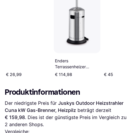
Gaslufterhitze
35984
Enders
Terrassenheizer
Elegance Eco Green
€ 26,99
€ 114,98
€ 45
2.0 Silber 6 kW
Produktinformationen
Der niedrigste Preis für 
Juskys Outdoor Heizstrahler 
Cuna kW Gas-Brenner, Heizpilz
 beträgt derzeit 
€ 159,98
. Dies ist der günstigste Preis im Vergleich zu 
2
 anderen Shops.
Vergleiche: