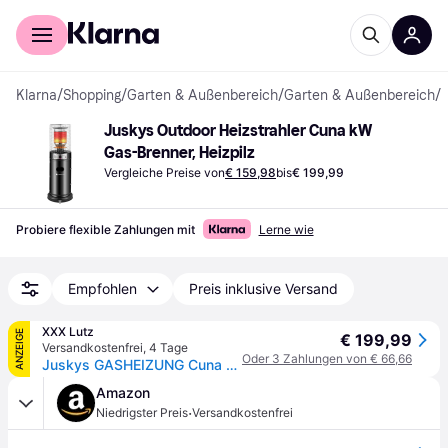
Für Shopper
Für Händler
Klarna
/
Shopping
/
Garten & Außenbereich
/
Garten & Außenbereich
/
T
Juskys Outdoor Heizstrahler Cuna kW 
Gas-Brenner, Heizpilz
Vergleiche Preise von
€ 159,98
bis
€ 199,99
Probiere flexible Zahlungen mit
Lerne wie
Empfohlen
Preis inklusive Versand
XXX Lutz
ANZEIGE
€ 199,99
Versandkostenfrei
,
4 Tage
Oder 3 Zahlungen von € 66,66
Juskys GASHEIZUNG Cuna Schwarz
Amazon
·
Niedrigster Preis
Versandkostenfrei