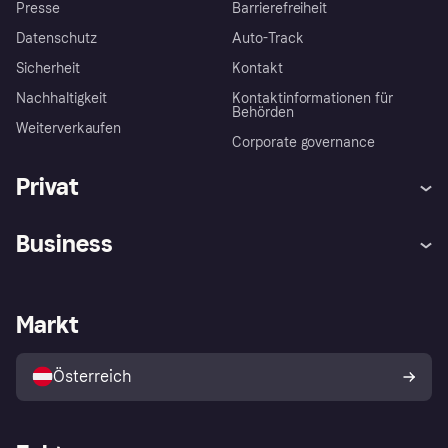
Presse
Barrierefreiheit
Datenschutz
Auto-Track
Sicherheit
Kontakt
Nachhaltigkeit
Kontaktinformationen für
Behörden
Weiterverkaufen
Corporate governance
Privat
Hilfe
Käuferschutzrichtlinien
Business
Einloggen
Beschwerden
Händlersupport
Entwicklerseite
Klarna App
Datenschutzeinstellungen
Händlerportal
Betriebsstatus
Markt
Shops entdecken
Dein Widerrufsrecht
Mit Klarna verkaufen
Plattformen und Partner
Österreich