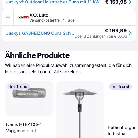
€ 159,98
Juskys® Outdoor Heizstrahler Cuna mit 11 kW Gas-Brenner - Heizpilz Terrassenheizer mit Gas für Terrasse Balkon und Garten - für 5 und 11 kg Gasflaschen
XXX Lutz
Versandkostenfrei
,
4 Tage
€ 199,99
Juskys GASHEIZUNG Cuna Schwarz
Oder 3 Zahlungen von € 66,66
Ähnliche Produkte
Wir haben eine Produktauswahl zusammengestellt, die für dich 
interessant sein könnte.
Alle anzeigen
Im Trend
Im Trend
Nedis HTBA10GY,
Rothenberger
Väggmonterad
Industrial