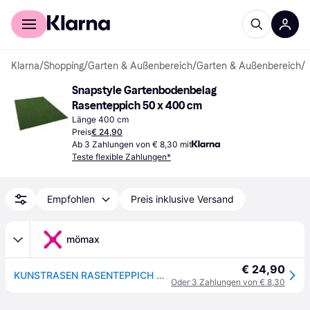
Für Shopper
Für Händler
Klarna
/
Shopping
/
Garten & Außenbereich
/
Garten & Außenbereich
/
Snapstyle Gartenbodenbelag 
Rasenteppich 50 x 400 cm
Länge 400 cm
Preis
€ 24,90
Ab 3 Zahlungen von € 8,30 mit
Teste flexible Zahlungen*
Empfohlen
Preis inklusive Versand
mömax
€ 24,90
KUNSTRASEN RASENTEPPICH MIT NOPPEN KINGSTON
Oder 3 Zahlungen von € 8,30