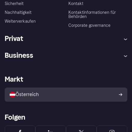
Sicherheit
Kontakt
Nachhaltigkeit
Kontaktinformationen für
Behörden
Weiterverkaufen
Corporate governance
Privat
Hilfe
Käuferschutzrichtlinien
Business
Einloggen
Beschwerden
Händlersupport
Entwicklerseite
Klarna App
Datenschutzeinstellungen
Händlerportal
Betriebsstatus
Markt
Shops entdecken
Dein Widerrufsrecht
Mit Klarna verkaufen
Plattformen und Partner
Österreich
Folgen