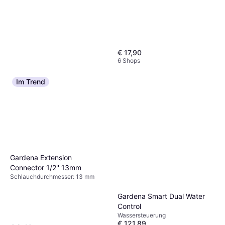
€ 17,90
6 Shops
Im Trend
Gardena Pipeline vandhane,
1/2"
€ 39,99
9+ Shops
Gardena Extension
Connector 1/2'' 13mm
Schlauchdurchmesser: 13 mm
Gardena Smart Dual Water
Control
Wassersteuerung
€ 121,89