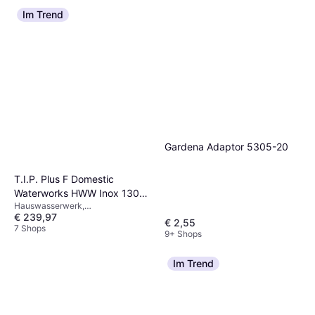
Im Trend
Gardena Adaptor 5305-20
T.I.P. Plus F Domestic
Waterworks HWW Inox 1300
Hauswasserwerk,
4350
€ 239,97
Wasserversorgung, Leistung (max)
€ 2,55
1200 W, Max Druck 5 bar
7 Shops
9+ Shops
Im Trend