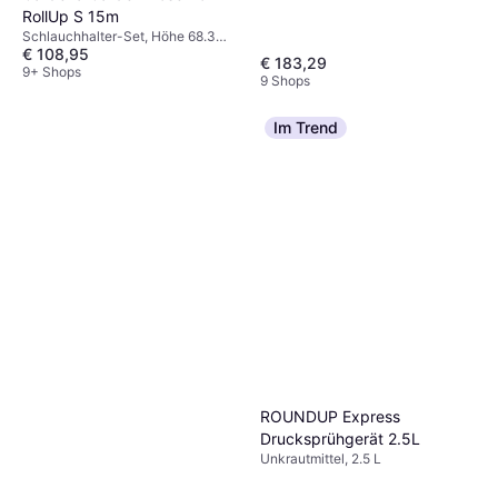
RollUp S 15m
Länge 35 m
Schlauchdurchmesser: 13 mm
Schlauchhalter-Set, Höhe 68.3
€ 108,95
cm, Länge 15 m Sprühmuster: 2,
€ 183,29
Schlauchdurchmesser: 11 mm
9+ Shops
9 Shops
Im Trend
ROUNDUP Express
Drucksprühgerät 2.5L
Unkrautmittel, 2.5 L