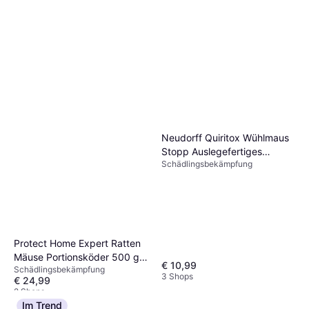
Garantia GRAF
Wasserzapfsäule darkgranite
Feuerschale & Feuerkorb
Wasserzapfstelle
€ 85,36
8 Shops
Neudorff Quiritox Wühlmaus
Stopp Auslegefertiges
Schädlingsbekämpfung
Fernhaltemittel 200 g
Protect Home Expert Ratten
Mäuse Portionsköder 500 g
€ 10,99
Schädlingsbekämpfung
Rot
3 Shops
€ 24,99
2 Shops
Im Trend