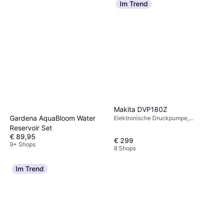
Im Trend
Prosperplast Regenspeicher
Tenso 120 L Anthrazit Terra
Regenwassertonne
€ 59,89
2 Shops
Makita DVP180Z
Gardena AquaBloom Water
Elektronische Druckpumpe,
Künstliche Bewässerung, Höhe
Reservoir Set
17.5 cm, Breite 9.3 cm, Länge 26.5
€ 89,95
€ 299
cm, Leistung (max) 1070 W
9+ Shops
8 Shops
Im Trend