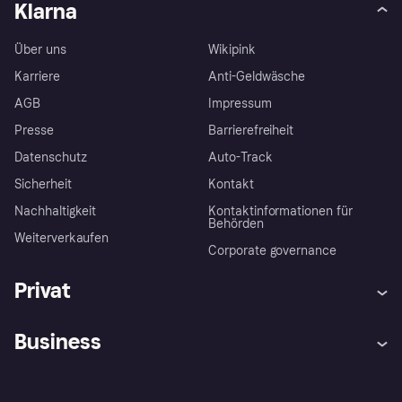
Klarna
Über uns
Wikipink
Karriere
Anti-Geldwäsche
AGB
Impressum
Presse
Barrierefreiheit
Datenschutz
Auto-Track
Sicherheit
Kontakt
Nachhaltigkeit
Kontaktinformationen für
Behörden
Weiterverkaufen
Corporate governance
Privat
Hilfe
Käuferschutzrichtlinien
Business
Einloggen
Beschwerden
Händlersupport
Entwicklerseite
Klarna App
Datenschutzeinstellungen