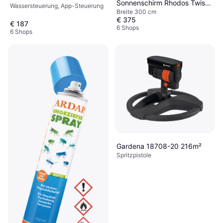
Sonnenschirm Rhodos Twist
Wassersteuerung, App-Steuerung
Breite 300 cm
400 x 300 cm Anthrazit
€ 375
300cm
€ 187
6 Shops
6 Shops
Gardena 18708-20 216m²
Spritzpistole