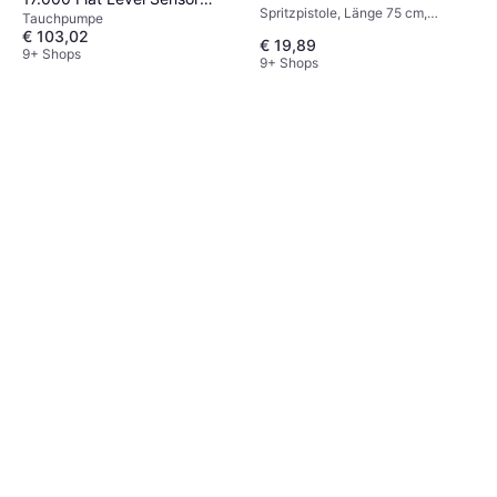
Spritzpistole, Länge 75 cm,
Tauchpumpe
Tauchpumpe Gelb
Sprühmuster: 1
€ 103,02
€ 19,89
9+ Shops
9+ Shops