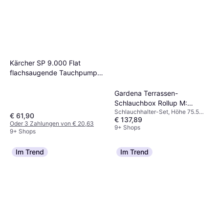
Kärcher SP 9.000 Flat
flachsaugende Tauchpumpe,
Fördermenge: 9.000
Gardena Terrassen-
Schlauchbox Rollup M:
Schlauchhalter-Set, Höhe 75.5
Wetterfeste Box 20m
€ 61,90
€ 137,89
cm, Breite 42.6 cm, Länge 40.6
Oder 3 Zahlungen von € 20,63
cm, Schlauchdurchmesser: 11 mm
9+ Shops
9+ Shops
Im Trend
Im Trend