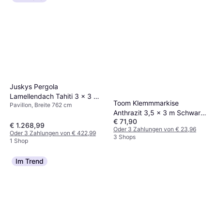
Juskys Pergola
Lamellendach Tahiti 3 x 3 m
Toom Klemmmarkise
Pavillon, Breite 762 cm
Anthrazit
Anthrazit 3,5 x 3 m Schwarz
€ 71,90
Grau
€ 1.268,99
Oder 3 Zahlungen von € 23,96
Oder 3 Zahlungen von € 422,99
3 Shops
1 Shop
Im Trend