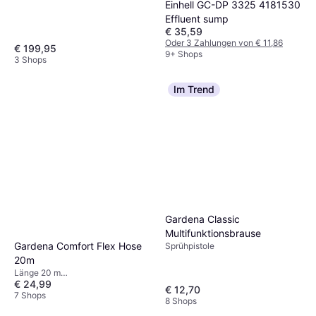
Nicht auf Lager
Einhell GC-DP 3325 4181530
Effluent sump
€ 35,59
Oder 3 Zahlungen von € 11,86
€ 199,95
9+ Shops
3 Shops
Im Trend
Gardena Classic
Multifunktionsbrause
Gardena Comfort Flex Hose
Sprühpistole
20m
Länge 20 m
€ 24,99
Schlauchdurchmesser: 13 mm
€ 12,70
7 Shops
8 Shops