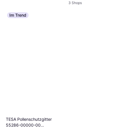
3 Shops
Im Trend
Home Deluxe Sichtschutz
AURELIA
Abschirmung
€ 149
TESA Pollenschutzgitter
Oder 3 Zahlungen von € 49,66
3 Shops
55286-00000-00
Pollenbeskyttelsesgitter