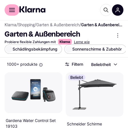
Für Shopper
Für Händler
Klarna
/
Shopping
/
Garten & Außenbereich
/
Garten & Außenbereich
Garten & Außenbereich
Probiere flexible Zahlungen mit
Lerne wie
Schädlingsbekämpfung
Sonnenschirme & Zubehör
1000+ produkte
Filtern
Beliebtheit
Beliebt
Gardena Water Control Set
Schneider Schirme
19103