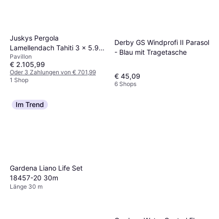
Juskys Pergola
Derby GS Windprofi II Parasol
Lamellendach Tahiti 3 x 5.9
- Blau mit Tragetasche
Pavillon
m Anthrazit
€ 2.105,99
Oder 3 Zahlungen von € 701,99
€ 45,09
1 Shop
6 Shops
Im Trend
Gardena Liano Life Set
18457-20 30m
Länge 30 m