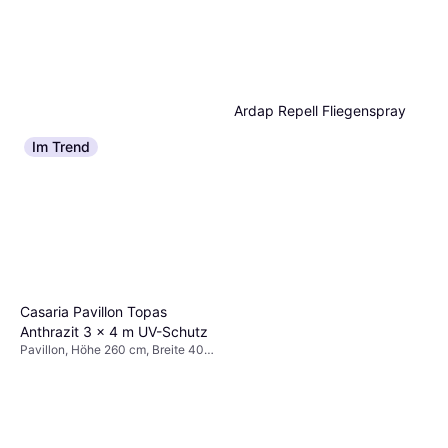
Ardap Repell Fliegenspray
400ml Schädlingsfrei
Im Trend
Schädlingsbekämpfung, Insekt,
€ 9,99
Mittel
4 Shops
Casaria Pavillon Topas
Anthrazit 3 x 4 m UV-Schutz
Pavillon, Höhe 260 cm, Breite 400
cm, Länge 300 cm
Protect Home Wespen
Powerspray FormineX 600 ml
Schädlingsbekämpfung
Rot
€ 17,99