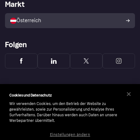
Händlerportal
Betriebsstatus
Markt
Shops entdecken
Dein Widerrufsrecht
Mit Klarna verkaufen
Plattformen und Partner
Österreich
Folgen
Cookies und Datenschutz
Wir verwenden Cookies, um den Betrieb der Website zu
gewährleisten, sowie zur Personalisierung und Analyse Ihres
Surfverhaltens. Darüber hinaus werden auch Daten an unsere
Werbepartner übermittelt.
Einstellungen ändern