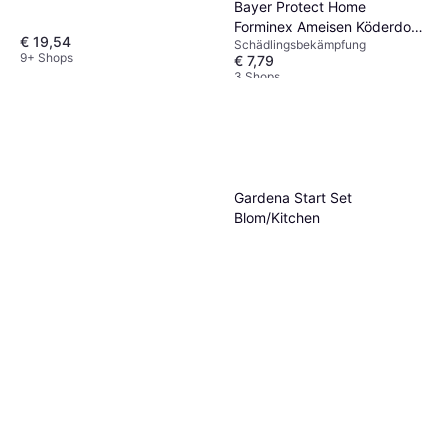
Bayer Protect Home
1500
Forminex Ameisen Köderdose
€ 19,54
Schädlingsbekämpfung
2 St.
9+ Shops
€ 7,79
3 Shops
Gardena Start Set
Blom/Kitchen