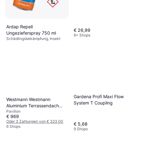
Ardap Repell
€ 26,99
Ungezieferspray 750 ml
9+ Shops
Schädlingsbekämpfung, Insekt
€ 15,99
7 Shops
Gardena Profi Maxi Flow
Westmann Westmann
System T Coupling
Aluminium Terrassendach
Pavillon
Bruce
€ 969
Oder 3 Zahlungen von € 323,00
€ 5,68
6 Shops
9 Shops