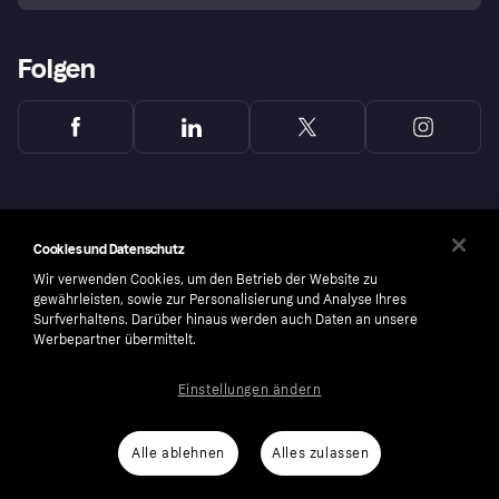
Folgen
Cookies und Datenschutz
Wir verwenden Cookies, um den Betrieb der Website zu
gewährleisten, sowie zur Personalisierung und Analyse Ihres
Surfverhaltens. Darüber hinaus werden auch Daten an unsere
Werbepartner übermittelt.
Einstellungen ändern
Copyright © 2005-2026 Klarna Bank AB (publ). Headquarters: Stockholm, Sweden. All
rights reserved. Klarna Bank AB (publ). Sveavägen 46, 111 34 Stockholm. Organization
number: 556737-0431
Alle ablehnen
Alles zulassen
Cookies
Klarna.com