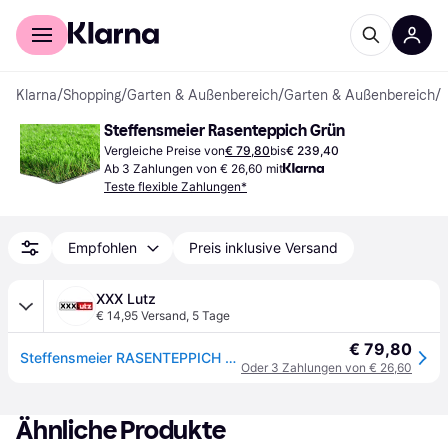
Für Shopper
Für Händler
Klarna
/
Shopping
/
Garten & Außenbereich
/
Garten & Außenbereich
/
Steffensmeier Rasenteppich Grün
Vergleiche Preise von
€ 79,80
bis
€ 239,40
Ab 3 Zahlungen von € 26,60 mit
Teste flexible Zahlungen*
Empfohlen
Preis inklusive Versand
XXX Lutz
€ 14,95 Versand
,
5 Tage
€ 79,80
Steffensmeier RASENTEPPICH Grün 400/400 cm Ireland Grün Global Carpet
Oder 3 Zahlungen von € 26,60
Ähnliche Produkte