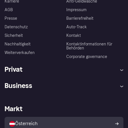
Karriere
Anti-Geldwäsche
AGB
Impressum
Presse
Barrierefreiheit
Datenschutz
Auto-Track
Sicherheit
Kontakt
Nachhaltigkeit
Kontaktinformationen für
Behörden
Weiterverkaufen
Corporate governance
Privat
Hilfe
Käuferschutzrichtlinien
Business
Einloggen
Beschwerden
Händlersupport
Entwicklerseite
Klarna App
Datenschutzeinstellungen
Händlerportal
Betriebsstatus
Markt
Shops entdecken
Dein Widerrufsrecht
Mit Klarna verkaufen
Plattformen und Partner
Österreich