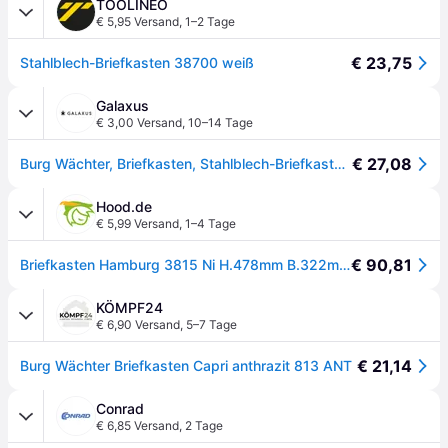
TOOLINEO
€ 5,95 Versand
,
1–2 Tage
€ 23,75
Stahlblech-Briefkasten 38700 weiß
Galaxus
€ 3,00 Versand
,
10–14 Tage
€ 27,08
Burg Wächter, Briefkasten, Stahlblech-Briefkasten Capri 813 ANT (8 x 21.50 x 30.40cm)
Hood.de
€ 5,99 Versand
,
1–4 Tage
€ 90,81
Briefkasten Hamburg 3815 Ni H.478mm B.322mm T.152mm DIN C4 BURG-WÄCHTER
KÖMPF24
€ 6,90 Versand
,
5–7 Tage
€ 21,14
Burg Wächter Briefkasten Capri anthrazit 813 ANT
Conrad
€ 6,85 Versand
,
2 Tage