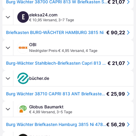
€ 21,07
Burg Wächter 38700 CAPRI 813 W Briefkasten Stahlblech Weiß Schlüsselschloss
eleksa24.com
E
€ 10,95 Versand
,
3–7 Tage
€ 90,22
Briefkasten BURG-WÄCHTER HAMBURG 3815 Ni
OBI
·
Niedrigster Preis
€ 4,95 Versand
,
4 Tage
€ 21,07
Burg-Wächter Stahlblech-Briefkasten Capri 813 Weiß
bücher.de
€ 25,99
Burg Wächter 38710 CAPRI 813 ANT Briefkasten Stahlblech Anthrazit Schlüsselschloss
Globus Baumarkt
€ 4,99 Versand
,
3–5 Tage
€ 56,29
Burg Wächter Briefkasten Hamburg 3815 Ni 478 x 32.2 x 15.2 cm - Transparent