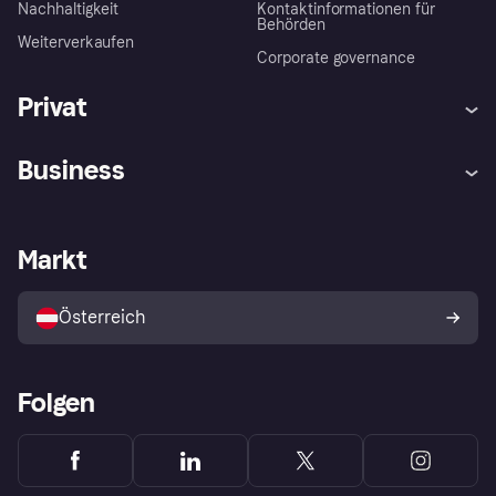
Nachhaltigkeit
Kontaktinformationen für
Behörden
Weiterverkaufen
Corporate governance
Privat
Hilfe
Käuferschutzrichtlinien
Business
Einloggen
Beschwerden
Händlersupport
Entwicklerseite
Klarna App
Datenschutzeinstellungen
Händlerportal
Betriebsstatus
Markt
Shops entdecken
Dein Widerrufsrecht
Mit Klarna verkaufen
Plattformen und Partner
Österreich
Folgen