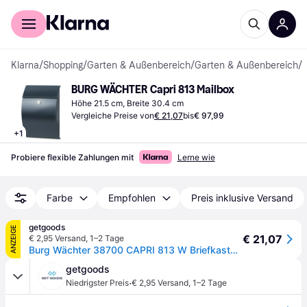
Für Shopper
Für Händler
Klarna
/
Shopping
/
Garten & Außenbereich
/
Garten & Außenbereich
/
B
BURG WÄCHTER Capri 813 Mailbox
Höhe 21.5 cm, Breite 30.4 cm
Vergleiche Preise von
€ 21,07
bis
€ 97,99
+
1
Probiere flexible Zahlungen mit
Lerne wie
Farbe
Empfohlen
Preis inklusive Versand
getgoods
ANZEIGE
€ 21,07
€ 2,95 Versand
,
1–2 Tage
Burg Wächter 38700 CAPRI 813 W Briefkasten Stahlblech Weiß Schlüsselschloss
getgoods
·
Niedrigster Preis
€ 2,95 Versand
,
1–2 Tage