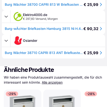
€ 25,99
Burg Wächter 38700 CAPRI 813 W Briefkasten Stahlblech Weiß Schlüsselschloss - [Weiß]
Elektro4000.de
€ 297,60 Versand
,
Morgen
€ 90,32
Burg-wÄchter Briefkasten Hamburg 3815 Ni H.478mm B.322mm T.152mm DIN C4 38130
Osiander
€ 25,99
Burg Wächter 38710 CAPRI 813 ANT Briefkasten Stahlblech Anthrazit Schlüsselschloss
Ähnliche Produkte
Wir haben eine Produktauswahl zusammengestellt, die für dich 
interessant sein könnte.
Alle anzeigen
-29%
-28%