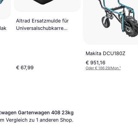
Altrad Ersatzmulde für
lak
Universalschubkarre
515/85
Makita DCU180Z
€ 951,16
€ 67,99
Oder € 166,29/Mon.
¹
rtwagen Gartenwagen 408 23kg
s im Vergleich zu 1 anderen Shop.