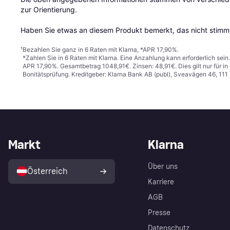
zur Orientierung.

Haben Sie etwas an diesem Produkt bemerkt, das nicht stimmt
¹
Bezahlen Sie ganz in 6 Raten mit Klarna, *APR 17,90%.
*Zahlen Sie in 6 Raten mit Klarna. Eine Anzahlung kann erforderlich sei
APR 17,90%. Gesamtbetrag 1048,91€. Zinsen: 48,91€. Dies gilt nur für 
Bonitätsprüfung. Kreditgeber: Klarna Bank AB (publ), Sveavägen 46, 11
Markt
Klarna
Über uns
Österreich
Karriere
AGB
Presse
Datenschutz