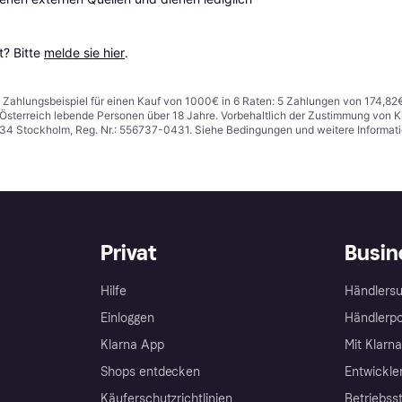
? Bitte 
melde sie hier
.
n. Zahlungsbeispiel für einen Kauf von 1000€ in 6 Raten: 5 Zahlungen von 174,82
in Österreich lebende Personen über 18 Jahre. Vorbehaltlich der Zustimmung von
1 34 Stockholm, Reg. Nr.: 556737-0431. Siehe Bedingungen und weitere Informat
Privat
Busin
Hilfe
Händlersu
Einloggen
Händlerpo
Klarna App
Mit Klarn
Shops entdecken
Entwickle
Käuferschutzrichtlinien
Betriebss