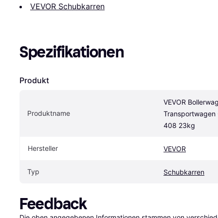
VEVOR Schubkarren
Spezifikationen
Produkt
VEVOR Bollerwag
Produktname
Transportwagen 
408 23kg
Hersteller
VEVOR
Typ
Schubkarren
Feedback
Die oben angegebenen Informationen stammen von verschieden