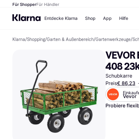
Für Shopper
Für Händler
Entdecke Klarna
Shop
App
Hilfe
Klarna
/
Shopping
/
Garten & Außenbereich
/
Gartenwerkzeuge
/
Sc
Zahlungsmethoden
Shops
Zahlungsmethoden
MediaM
VEVOR B
Sofort bezahlen
H&M
Bezahle in 3
Temu
408 23
Teilzahlungen
Kauflan
Bezahle in bis zu 30
Samsu
Schubkarre
Tagen
Preis
€ 86,23
·
Ratenzahlung
Einkauf
Vevor
Alle Shops
Probiere flexi