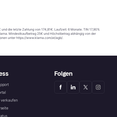
€ und die letzte Zahlung von 174,81€. Laufzeit: 6 Monate. TIN 17,90%
 Klarna. Mindestkaufbetrag 25€ und Höchstbetrag abhängig von der
ionen unter
https://www.klarna.com/at/agb/
.
ess
Folgen
pport
rtal
a verkaufen
rseite
tatus