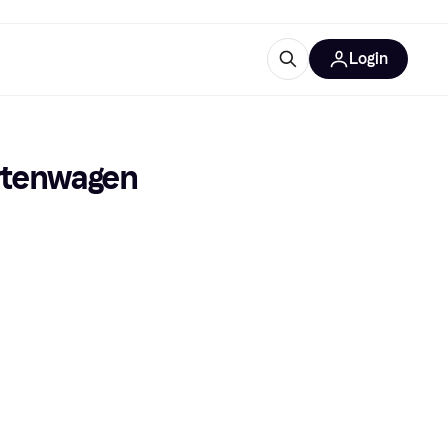
Login
Weitere Informationen
sstattung
M
Was ist Klarna?
tenwagen 
tegorien