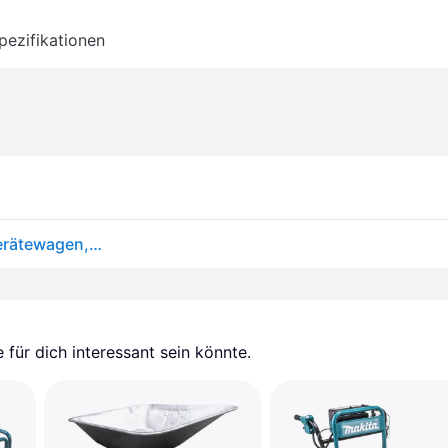
pezifikationen
VEVOR Bollerwagen 408,23 kg, Transportwagen, Gerätewagen, Gartenwagen, Handwagen mit 10-Zoll-Reifen und abnehmbaren Seitenteilen aus Netzgewebe (umbaubar in Pritsche) und um 180° drehbarem Griff
für dich interessant sein könnte.