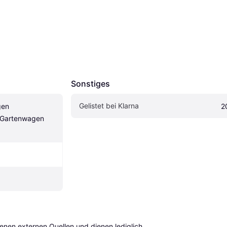
Sonstiges
Gelistet bei Klarna
en 
2
Gartenwagen 
en externen Quellen und dienen lediglich 