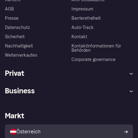
AGB
Impressum
Presse
Barrierefreiheit
Datenschutz
Auto-Track
Sicherheit
Kontakt
Nachhaltigkeit
Kontaktinformationen für
Behörden
Weiterverkaufen
Corporate governance
Privat
Hilfe
Käuferschutzrichtlinien
Business
Einloggen
Beschwerden
Händlersupport
Entwicklerseite
Klarna App
Datenschutzeinstellungen
Händlerportal
Betriebsstatus
Markt
Shops entdecken
Dein Widerrufsrecht
Mit Klarna verkaufen
Plattformen und Partner
Österreich