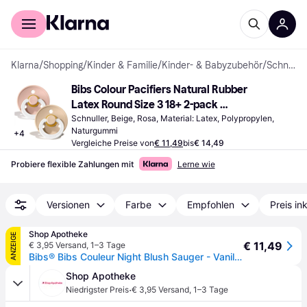
Für Shopper
Für Händler
Klarna
/
Shopping
/
Kinder & Familie
/
Kinder- & Babyzubehör
/
Schnuller
Bibs Colour Pacifiers Natural Rubber 
Latex Round Size 3 18+ 2-pack 
Blush/Vanilla
Schnuller, Beige, Rosa, Material: Latex, Polypropylen, 
Naturgummi
+
4
Vergleiche Preise von
€ 11,49
bis
€ 14,49
Probiere flexible Zahlungen mit
Lerne wie
Versionen
Farbe
Empfohlen
Preis in
Shop Apotheke
ANZEIGE
€ 11,49
€ 3,95 Versand
,
1–3 Tage
Bibs® Bibs Couleur Night Blush Sauger - Vanille +18 Monate 2 St beige
Shop Apotheke
·
Niedrigster Preis
€ 3,95 Versand
,
1–3 Tage