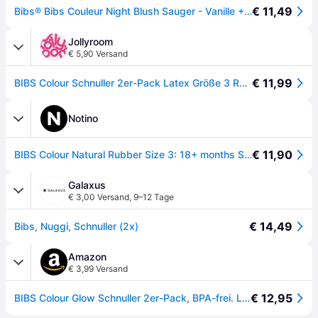
€ 11,49
Bibs® Bibs Couleur Night Blush Sauger - Vanille +18 Monate 2 St beige
Jollyroom
€ 5,90 Versand
€ 11,99
BIBS Colour Schnuller 2er-Pack Latex Größe 3 Rund, Blush GLOW/Vanilla GLOW
Notino
€ 11,90
BIBS Colour Natural Rubber Size 3: 18+ months Schnuller Blush Night / Vanilla Night 2 St.
Galaxus
€ 3,00 Versand
,
9–12 Tage
€ 14,49
Bibs, Nuggi, Schnuller (2x)
Amazon
€ 3,99 Versand
€ 12,95
BIBS Colour Glow Schnuller 2er-Pack, BPA-frei. Leuchtet im Dunkeln, Kirschform Nippel. Naturkautschuk/Latex, Hergestellt in Dänemark. 18+ Monate (2er Pack), Blush NIGHT/Vanilla NIGHT