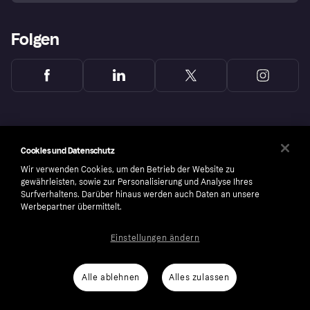
Folgen
Cookies und Datenschutz
Wir verwenden Cookies, um den Betrieb der Website zu
gewährleisten, sowie zur Personalisierung und Analyse Ihres
Surfverhaltens. Darüber hinaus werden auch Daten an unsere
Werbepartner übermittelt.
Einstellungen ändern
Copyright © 2005-2026 Klarna Bank AB (publ). Headquarters: Stockholm, Sweden. All
rights reserved. Klarna Bank AB (publ). Sveavägen 46, 111 34 Stockholm. Organization
number: 556737-0431
Alle ablehnen
Alles zulassen
Cookies
Klarna.com