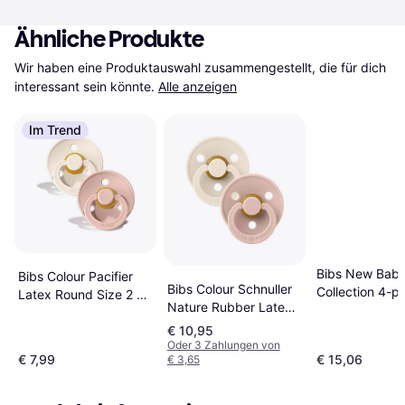
Ähnliche Produkte
Wir haben eine Produktauswahl zusammengestellt, die für dich 
interessant sein könnte.
Alle anzeigen
Im Trend
Bibs New Baby 
Bibs Colour Pacifier
Bibs Colour Schnuller
Collection 4-p
Latex Round Size 2 2-
Nature Rubber Latex
Blush
pack Ivory/Blush
Size 1 0-6m 2-pack
€ 10,95
Oder 3 Zahlungen von
€ 7,99
€ 15,06
€ 3,65