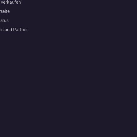
a verkaufen
rseite
tatus
en und Partner