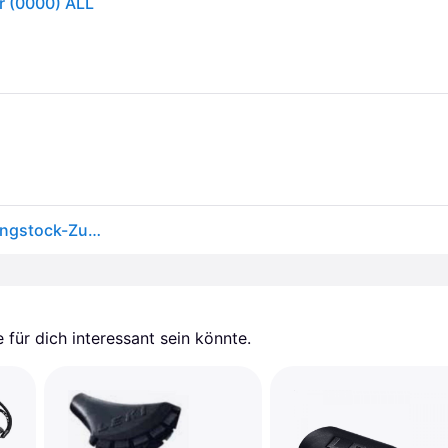
r (0000) ALL
Black Diamond Trekking Pole Tip Protectors - Trekkingstock-Zubehör One Size
für dich interessant sein könnte.