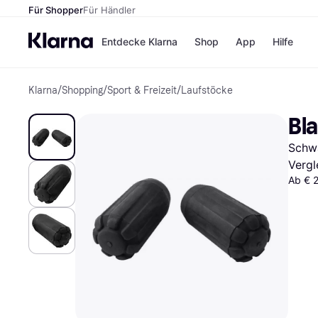
Für Shopper
Für Händler
Entdecke Klarna
Shop
App
Hilfe
Klarna
/
Shopping
/
Sport & Freizeit
/
Laufstöcke
Zahlungsmethoden
Shops
Zahlungsmethoden
MediaM
Bl
Sofort bezahlen
H&M
Bezahle in 3
Temu
Schw
Teilzahlungen
Kauflan
Bezahle in bis zu 30
Samsu
Vergl
Tagen
Ab € 2
Ratenzahlung
Alle Shops