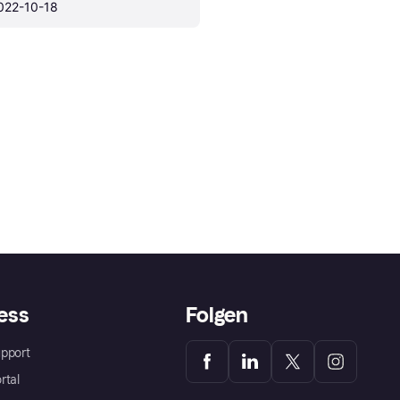
022-10-18
ess
Folgen
pport
rtal