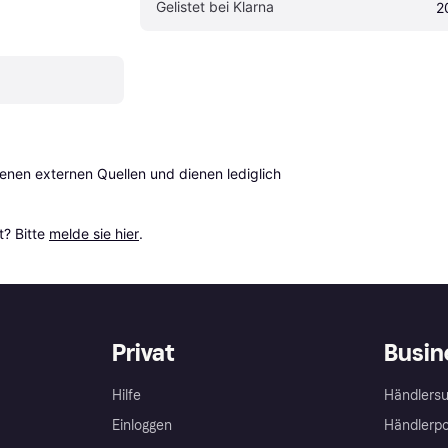
Gelistet bei Klarna
2
en externen Quellen und dienen lediglich 
? Bitte 
melde sie hier
.
Privat
Busin
Hilfe
Händlersu
Einloggen
Händlerpo