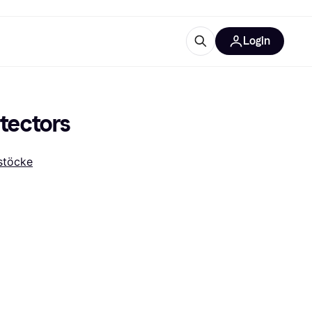
Login
Weitere Informationen
sstattung
M
Was ist Klarna?
otectors
stöcke
tegorien