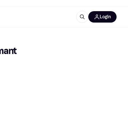
Login
Weitere Informationen
sstattung
M
Was ist Klarna?
mant
tegorien