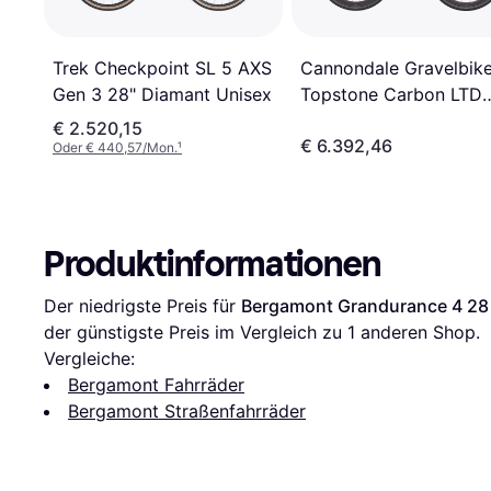
Cannondale Gravelbik
Trek Checkpoint SL 5 AXS
Topstone Carbon LTD
Gen 3 28" Diamant Unisex
Shimano GRX DI2 12V
€ 2.520,15
€ 6.392,46
Oder € 440,57/Mon.
¹
Produktinformationen
Der niedrigste Preis für 
Bergamont Grandurance 4 28 
der günstigste Preis im Vergleich zu 1 anderen Shop.
Vergleiche:
Bergamont Fahrräder
Bergamont Straßenfahrräder