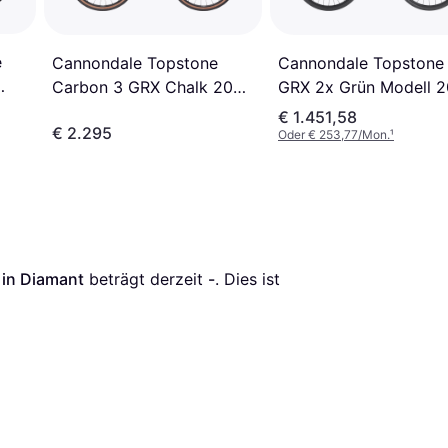
e
Cannondale Topstone
Cannondale Topstone
GRX 2x Grün Modell 
Carbon 3 GRX Chalk 2025
Unisex
58 cm Herrenfahrrad
€ 1.451,58
€ 2.295
Oder € 253,77/Mon.
¹
in Diamant
 beträgt derzeit 
-
. Dies ist 