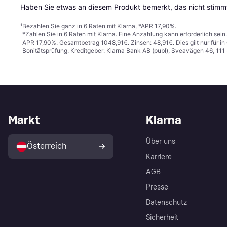
Haben Sie etwas an diesem Produkt bemerkt, das nicht stimmt
¹
Bezahlen Sie ganz in 6 Raten mit Klarna, *APR 17,90%.
*Zahlen Sie in 6 Raten mit Klarna. Eine Anzahlung kann erforderlich sei
APR 17,90%. Gesamtbetrag 1048,91€. Zinsen: 48,91€. Dies gilt nur für 
Bonitätsprüfung. Kreditgeber: Klarna Bank AB (publ), Sveavägen 46, 11
Markt
Klarna
Über uns
Österreich
Karriere
AGB
Presse
Datenschutz
Sicherheit