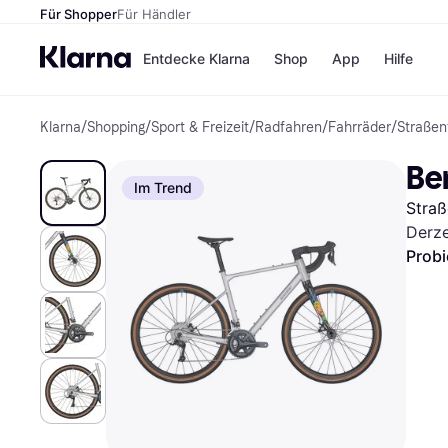
Für Shopper
Für Händler
Entdecke Klarna
Shop
App
Hilfe
Klarna
/
Shopping
/
Sport & Freizeit
/
Radfahren
/
Fahrräder
/
Straßen
Zahlungsmethoden
Shops
Zahlungsmethoden
MediaM
Be
Sofort bezahlen
H&M
Im Trend
Bezahle in 3
Temu
Straß
Teilzahlungen
Kauflan
Bezahle in bis zu 30
Samsu
Derze
Tagen
Probi
Ratenzahlung
Alle Shops