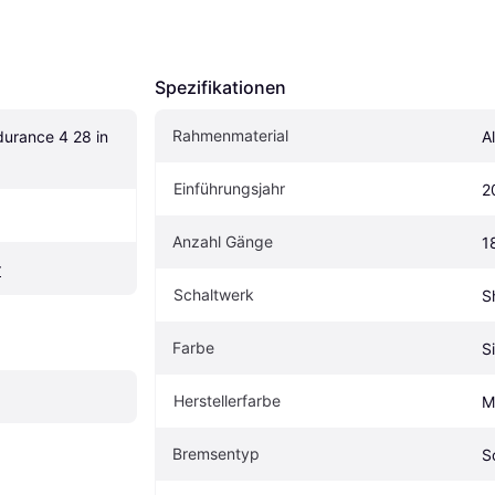
Spezifikationen
Rahmenmaterial
rance 4 28 in 
A
Einführungsjahr
2
Anzahl Gänge
1
r
Schaltwerk
S
Farbe
S
Herstellerfarbe
M
Bremsentyp
S