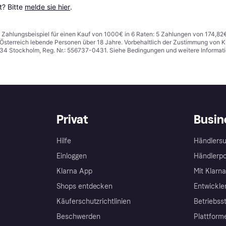
? Bitte 
melde sie hier
.
n. Zahlungsbeispiel für einen Kauf von 1000€ in 6 Raten: 5 Zahlungen von 174,82
in Österreich lebende Personen über 18 Jahre. Vorbehaltlich der Zustimmung von
1 34 Stockholm, Reg. Nr.: 556737-0431. Siehe Bedingungen und weitere Informat
Privat
Busin
Hilfe
Händlersu
Einloggen
Händlerpo
Klarna App
Mit Klarn
Shops entdecken
Entwickle
Käuferschutzrichtlinien
Betriebss
Beschwerden
Plattform