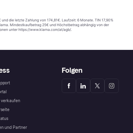
€ und die letzte Zahlung von 174,81€. Laufzeit: 6 Monate. TIN 17,90%
 Klarna. Mindestkaufbetrag 25€ und Höchstbetrag abhängig von der
ionen unter
https://www.klarna.com/at/agb/
.
ess
Folgen
pport
rtal
a verkaufen
rseite
tatus
en und Partner