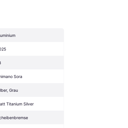
luminium
025
8
himano Sora
ilber, Grau
att Titanium Silver
cheibenbremse